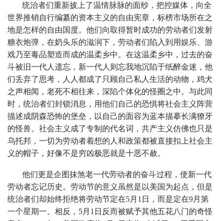
统治者们重新披上了温情脉脉的面纱，把控媒体，向全
世界推销自行编纂的资本主义的自由宪章，标榜市场所在之
地是怎样的自由国度。他们向取得暂时成功的劳动者们发射
糖衣炮弹，在奶头乐的滋润下，劳动者们陷入到用娱乐、游
戏乃至毒品塑造而成的温柔乡中。在这温柔乡中，过去的奋
斗被旧一代人遗忘，新一代人则忘我地沉陷于纸醉金迷，他
们丢弃了思考，人人都成了只顾自己私人生活的动物，鸡犬
之声相闻，老死不相往来，深陷个体化的怪圈之中。与此同
时，统治者们封锁消息，用他们自己的恐惧将社会主义阵营
描述成阴森恐怖的堡垒，以自己的面容为蓝本描摹长满獠牙
的怪兽。社会主义成了专制的代名词，共产主义仿佛也只是
乌托邦，一切为劳动者着想的人和政策都被直接扣上社会主
义的帽子，好像不是穷凶极恶就是十恶不赦。
他们更是企图抹煞老一代劳动者的奋斗过程，使新一代
劳动者忘记历史。劳动节的意义虽然是以美国为起点，但是
统治者们却始终拒绝将劳动节定在5月1日，而是定在9月第
一个星期一。相反，5月1日反而被赋予其他五花八门的奇怪