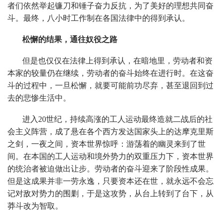
者们依然举起镰刀和锤子奋力反抗，为了美好的理想共同奋
斗。最终，八小时工作制在各国法律中的得到承认。
松懈的结果，通往奴役之路
但是也仅仅在法律上得到承认，在暗地里，劳动者和资
本家的较量仍在继续，劳动者的奋斗始终在进行时。在这奋
斗的过程中，一旦松懈，就要可能前功尽弃，甚至退回到过
去的悲惨生活中。
进入20世纪，持续高涨的工人运动最终造就二战后的社
会主义阵营，成了悬在各个西方发达国家头上的达摩克里斯
之剑，一夜之间，资本世界惊呼：游荡着的幽灵来到了世
间。在本国的工人运动和境外势力的双重压力下，资本世界
的统治者被迫做出让步。劳动者的奋斗迎来了阶段性成果。
但是这成果并非一劳永逸，只要资本还在世，就永远不会忘
记对敌对势力的围剿，于是这攻势，从台上转到了台下，从
莽斗改为智取。