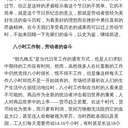
过节。但正是这样的矛盾暗示着这个节日的不简单。它的不
简单，就是这个节日所纪念的意义，那就是劳动者曾经为美
好生活的奋斗历程，为着美好的理想而在挫折中勇往直前的
昂扬精神。在今天我们享受着历史的成果而可以过上劳动节
时，不如来回顾一下先驱们的奋斗，以史为鉴，继续前进。
八小时工作制，劳动者的奋斗
“朝九晚五”是当代日常工作的通常方式，也是人们求职
中期待的工作应有时间。然而，虽然很多人在社畜般的工作
中仍然觉得八小时很长，恨不得不工作，但是像这样每天工
作八小时却也不是一开始就有的。市场经济最初在人们的生
产生活中占据统治地位时，八小时工作制在当时的人看来是
不可能的。商品作为全新的统治者冲击着旧世界的藩篱，人
人对商品世界中的上帝——货币趋之若鹜。在这个时代，货
币转化为资本，而只要有利润，世间万物都无法阻挡它的血
盆大口，甚至连人命都被视为草芥。当时西欧各国以及美
国，工人们每天需要劳动14-16个小时，有时甚至长达18小