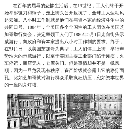
在百年的屈辱的悲惨生活后，在19世纪，工人们终于开
始举起镰刀和锤子，走上街头公开反抗了，全球工人运动风
起云涌。八小时工作制就是他们在与资本家的经济斗争中的
共同口号。1884年，全美国多个全国性的工人团体在美国芝
加哥举行集会，决定率领工人们于1886年5月1日走向街头示
威游行，向政府和资本家提出八小时工作制的要求。终于，
在5月1日，以美国芝加哥为典型，工人们停工上街，举行声
势浩大的示威游行，以至于美国主要工业部门陷于瘫痪，火
车停运，商店无人，仓库关门。但是事情却并不是一帆风
顺，因为一旦危及现有秩序，资产阶级就会露出它的狰狞面
孔。比如芝加哥就对游行群众采取疯狂镇压，宛如资本世界
的一座闪亮灯塔。