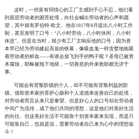
这时，一些富有同情心的工厂主感到于心不忍，他们看
到底层劳动者的困苦处境，向社会喊出劳动者的心声和愿
望，其中就有罗伯特·欧文。他在1817年8月提出八小时工作
制，甚至发明了口号：“八小时劳动，八小时休闲，八小时
休息”。但是在当时，很少有工厂主响应他的口号，因为资
本早已经为劳动建起高耸的铁幕，像吸血鬼一样贪婪地吮吸
着劳动者的鲜血——有谁会放飞到手的鸭子呢？圣母已被资
本腐蚀，耶稣被拖下地狱，一切善意的外来救助都无济于
事。
可能会有背叛阶级的个人，却不可能有背叛利益的阶
级。借助资本家的菩萨心肠和个人道德来改善自己的处境，
对劳动者而言从来只是奢望。但是好心人的口号却在劳动者
中间广为流传，成了他们共同的理想，这是他们对美好生活
的向往。但这美好生活不可能靠个别资本家来实现，而是只
可能靠自己，也就是说，需要劳动者自己来为心中的理想奋
斗！