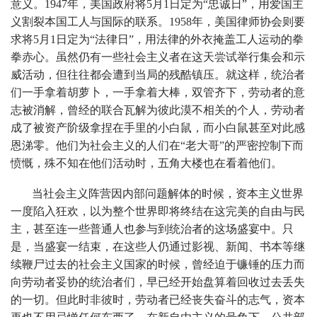
意义。1947年，美国政府将5月1日定为“忠诚日”，用爱国主
义割裂本国工人与国际的联系。1958年，美国律师协会则要
求将5月1日定为“法律日”，用法律的外衣掩盖工人运动的拳
拳赤心。虽然仍有一些社会主义者在这天尝试举行集会和示
威活动，但往往都会遭到当局的残酷镇压。就这样，统治者
们一手拿着胡萝卜，一手拿着大棒，双管齐下，劳动者的意
志被消解，曾经的联合瓦解为彼此漠不相关的个人，劳动者
成了被资产阶级拿捏在手里的小白鼠，而小白鼠甚至对此感
恩涕零。他们为社会主义的人们在“老大哥”的严密控制下而
愤慨，殊不知在他们活动时，五角大楼也在看着他们。
当社会主义阵营因内部问题解体的时候，资本主义世界
一度陷入狂欢，以为整个世界即将终结在这完美的自由与民
主，甚至连一些普通人也参与到统治者的这场盛宴中。只
是，当盛宴一结束，在这些人仍通过影视、新闻、书本等继
续鞭尸过去的社会主义国家的时候，曾经迫于镰锤的压力而
向劳动者妥协的统治者们，早已经开始盘算着回收过去丢失
的一切。但此时非彼时，劳动者已经丧失奋斗的志气，资本