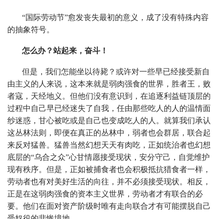
“国际劳动节”愈发丧失最初的意义，成了没有特殊内容
的抽象符号。
怎么办？站起来，奋斗！
但是，我们怎能坐以待毙？或许对一些早已经接受新自
由主义的人来说，这本来就是弱肉强食的世界，胜者王，败
者寇，天经地义。但他们没有意识到，在追逐利益链顶层的
过程中自己早已经迷失了自我，任由那些吃人的人的温情面
纱迷惑，甘心被吃或是自己也变成吃人的人。就算我们承认
这丛林法则，即便在真正的丛林中，弱者也会群居，联合起
来反对猛兽。猛兽当然幻想天天有肉吃，正如统治者也幻想
底层的“乌合之众”心甘情愿接受现状，安分守己，自觉维护
现有秩序。但是，正如被捕食者也会积极抵抗猎食者一样，
劳动者也有对美好生活的向往，并不必须接受现状。相反，
正是在这弱肉强食的资本主义世界，劳动者才有联合的必
要。他们在面对资产阶级时唯有走向联合才有可能摆脱自己
受奴役的悲惨境地。