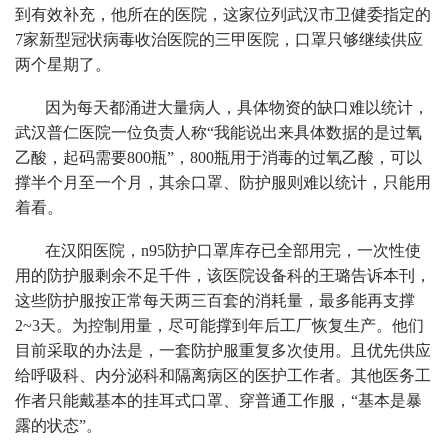
到有效补充，他所在的医院，这家位列武汉市卫健委指定的
7家新型冠状病毒收治医院的三甲医院，口罩只够继续供应
两个星期了。
因为每天都涌进大量病人，具体物资的缺口难以统计，
武汉普仁医院一位负责人称“我能说出来具体数据的是过氧
乙酸，起码需要800瓶”，800瓶用于消毒的过氧乙酸，可以
撑半个月至一个月，其余口罩、防护服则难以统计，只能用
着看。
在汉阳医院，n95防护口罩库存已全部用完，一次性使
用的防护服剩余不足千件，该医院设备科的王璐告诉本刊，
这些防护服按正常每天两三百套的消耗量，最多能再支撑
2~3天。为控制用量，尽可能撑到年后工厂恢复生产。他们
目前采取的办法是，一套防护服重复多次使用。且优先供应
给呼吸科、内分泌科和隔离病区的医护工作者。其他医务工
作者只能戴基本的挂耳式口罩、穿普通工作服，“基本是暴
露的状态”。