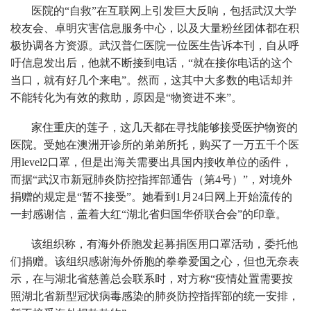
医院的“自救”在互联网上引发巨大反响，包括武汉大学
校友会、卓明灾害信息服务中心，以及大量粉丝团体都在积
极协调各方资源。武汉普仁医院一位医生告诉本刊，自从呼
吁信息发出后，他就不断接到电话，“就在接你电话的这个
当口，就有好几个来电”。然而，这其中大多数的电话却并
不能转化为有效的救助，原因是“物资进不来”。
家住重庆的莲子，这几天都在寻找能够接受医护物资的
医院。受她在澳洲开诊所的弟弟所托，购买了一万五千个医
用level2口罩，但是出海关需要出具国内接收单位的函件，
而据“武汉市新冠肺炎防控指挥部通告（第4号）”，对境外
捐赠的规定是“暂不接受”。她看到1月24日网上开始流传的
一封感谢信，盖着大红“湖北省归国华侨联合会”的印章。
该组织称，有海外侨胞发起募捐医用口罩活动，委托他
们捐赠。该组织感谢海外侨胞的拳拳爱国之心，但也无奈表
示，在与湖北省慈善总会联系时，对方称“疫情处置需要按
照湖北省新型冠状病毒感染的肺炎防控指挥部的统一安排，