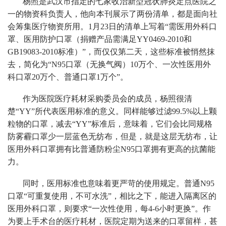
杨照是武汉市指定的七家收治新型冠状肺炎定点医院之
一的物资科负责人，他向本刊展示了两份清单，都是面向社
会筹集医疗物资所用。1月23日的清单上写着“需医用外科口
罩、医用防护口罩（捐赠产品需满足YY0469-2010和
GB19083-2010标准）”，而仅仅第二天，这些标准被悄然抹
去，简化为“N95口罩（无换气阀）10万个、一次性医用外
科口罩20万个、普通口罩1万个”。
作为医院医疗耗材采购委员会的成员，杨照很清
楚“YY”所代表医用标准的意义。同样能够过滤99.5%以上颗
粒物的口罩，减去“YY”标准后，意味着，它们会比同规格
防雾霾口罩少一层蓝色无纺布，但是，就是这层无纺布，让
医用外科口罩拥有比普通防粉尘N95口罩拥有更高的抗菌能
力。
同时，医用标准也意味着更严苛的使用规定。普通N95
口罩“可重复使用，不可水洗”，相比之下，能进入隔离区的
医用外科口罩，则要求“一次性使用，每4-6小时更换”。作
为要上手术台的医疗耗材，医院定期为送来的口罩留样，甚