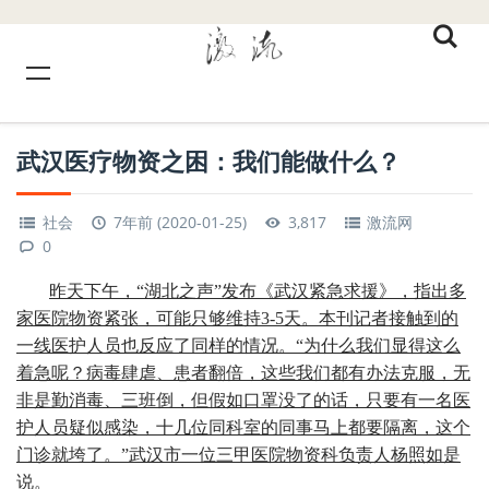
武汉医疗物资之困：我们能做什么？
社会
7年前 (2020-01-25)
3,817
激流网
0
昨天下午，“湖北之声”发布《武汉紧急求援》，指出多
家医院物资紧张，可能只够维持3-5天。本刊记者接触到的
一线医护人员也反应了同样的情况。“为什么我们显得这么
着急呢？病毒肆虐、患者翻倍，这些我们都有办法克服，无
非是勤消毒、三班倒，但假如口罩没了的话，只要有一名医
护人员疑似感染，十几位同科室的同事马上都要隔离，这个
门诊就垮了。”武汉市一位三甲医院物资科负责人杨照如是
说。