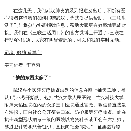
在这几天，我们武汉肺炎的系列报道发出后，不断有爱
心读者咨询我们如何捐赠武汉，为武汉提供帮助。《三联生
活周刊》将参与协调捐赠信息，帮助大家更有效率地完成对
接。我们在《三联生活周刊》的官方微博上开通了#三联在
行动#的话题，大家有匹配资源的，可以和我们实时互动。
记者 | 驳静 董冀宁
实习记者 | 李秀莉
“缺的东西太多了”
武汉各个医院医疗物资缺乏的信息在网上铺天盖地，是
从1月23号开始的。包括武汉大学人民医院、武汉科技大学
附属天佑医院在内的众多三甲医院通过官微、微信群直接发
布海报，面向社会公开征集口罩、防护服等医疗物资。处在
抗击新型冠状病毒一线的医院以物资科长或工会主席挂帅，
越过卫计委和慈善组织，直接向社会“喊话”，征集医疗物