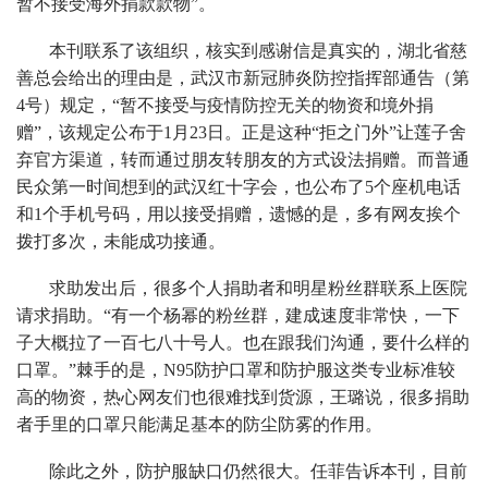
暂不接受海外捐款款物”。
本刊联系了该组织，核实到感谢信是真实的，湖北省慈
善总会给出的理由是，武汉市新冠肺炎防控指挥部通告（第
4号）规定，“暂不接受与疫情防控无关的物资和境外捐
赠”，该规定公布于1月23日。正是这种“拒之门外”让莲子舍
弃官方渠道，转而通过朋友转朋友的方式设法捐赠。而普通
民众第一时间想到的武汉红十字会，也公布了5个座机电话
和1个手机号码，用以接受捐赠，遗憾的是，多有网友挨个
拨打多次，未能成功接通。
求助发出后，很多个人捐助者和明星粉丝群联系上医院
请求捐助。“有一个杨幂的粉丝群，建成速度非常快，一下
子大概拉了一百七八十号人。也在跟我们沟通，要什么样的
口罩。”棘手的是，N95防护口罩和防护服这类专业标准较
高的物资，热心网友们也很难找到货源，王璐说，很多捐助
者手里的口罩只能满足基本的防尘防雾的作用。
除此之外，防护服缺口仍然很大。任菲告诉本刊，目前