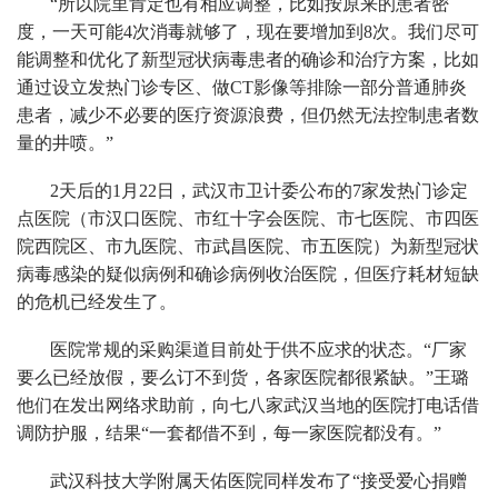
“所以院里肯定也有相应调整，比如按原来的患者密
度，一天可能4次消毒就够了，现在要增加到8次。我们尽可
能调整和优化了新型冠状病毒患者的确诊和治疗方案，比如
通过设立发热门诊专区、做CT影像等排除一部分普通肺炎
患者，减少不必要的医疗资源浪费，但仍然无法控制患者数
量的井喷。”
2天后的1月22日，武汉市卫计委公布的7家发热门诊定
点医院（市汉口医院、市红十字会医院、市七医院、市四医
院西院区、市九医院、市武昌医院、市五医院）为新型冠状
病毒感染的疑似病例和确诊病例收治医院，但医疗耗材短缺
的危机已经发生了。
医院常规的采购渠道目前处于供不应求的状态。“厂家
要么已经放假，要么订不到货，各家医院都很紧缺。”王璐
他们在发出网络求助前，向七八家武汉当地的医院打电话借
调防护服，结果“一套都借不到，每一家医院都没有。”
武汉科技大学附属天佑医院同样发布了“接受爱心捐赠