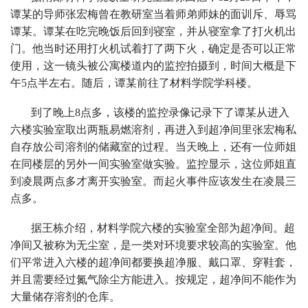
谭某的导师张宏梅曾在教研室当着师弟师妹的面训斥、辱骂
谭某。谭某在吃完晚饭后回到寝室，并从寝室拿了打火机出
门。他当时还用打火机试着打了两下火，确定是否可以正常
使用，这一镜头被公寓楼道内的监控拍摄到，时间大概是下
午5点半左右。随后，谭某前往了材料学院学科楼。
到了晚上8点多，该楼的监控录像记录下了谭某从进入
六楼实验室取出两瓶易燃溶剂，再进入到超净间里张宏梅私
自存放公司溶剂的储藏室的过程。当天晚上，还有一位师姐
在同楼层的另外一间实验室做实验。监控显示，这位师姐直
到凌晨两点多才离开实验室。而起火事件应该发生在凌晨三
点多。
据王栋介绍，材料学院六楼的实验室全部为超净间。超
净间又被称为无尘室，是一类对环境要求较高的实验室。他
们平常进入六楼的超净间都要换超净服、戴口罩、穿鞋套，
并且需要经过氮气除尘方能进入。按规定，超净间不能作为
大量储存溶剂的仓库。