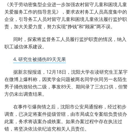
《关于劳动密集型企业进一步加强农村留守儿童和困境儿童
关爱服务工作的指导意见》，要求农村务工人员高度集中的
企业，引导务工人员对留守儿童和困境儿童依法履行监护职
责，加大关爱力度，努力实现“挣钱”和“顾家”两不误。
同时，探索将监督务工人员履行监护职责的情况，纳入
职工诚信体系建设。
4. 研究生被捅伤89天无果
据新京报报道，12月18日，沈阳大学在读研究生王某宇
在微博上爆料称，因奖学金问题被两名同学伙同另一名陌生
男子捅伤致轻伤二级，事发89天、期间录了三次口供，但警
方仍未出调查结果。
在事件引爆舆情之后，沈阳市公安局通报称，经过初步
调查，已决定将案件提级管辖，由市局成立专案组负责侦办
此案，务求将该案办成铁案。如果办案过程中存在执法过
错，将坚决依法依纪追究相关人员责任。