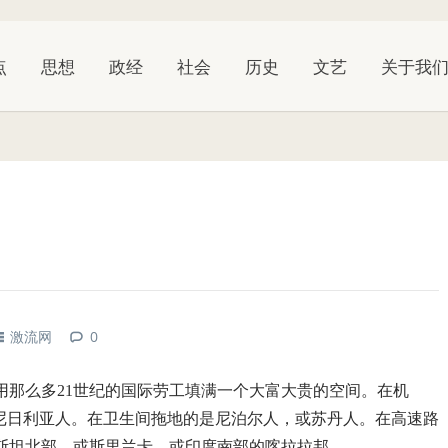
点
思想
政经
社会
历史
文艺
关于我
激流网
0
用那么多21世纪的国际劳工填满一个大富大贵的空间。在机
者尼日利亚人。在卫生间拖地的是尼泊尔人，或苏丹人。在高速路
斯坦北部，或斯里兰卡，或印度南部的喀拉拉邦。