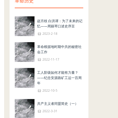
革命历史
赵月枝 白洪谭：为了未来的记
忆——周丽琴口述史序言
2023-2-18
革命根据地时期中共的秘密社
会工作
2022-11-17
工人阶级如何才能有力量？
——纪念安源路矿工运一百周
年
2022-10-5
共产主义者同盟简史（一）
2022-3-31