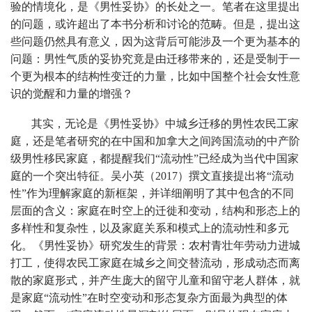
验的情境化，是《男性妥协》的长处之一。笔者在这里提出
的问题，或许超出了本书分析和讨论的范畴。但是，提出这
些问题仍然具有意义，因为这背后可能涉及一个更为基本的
问题：男性气质的妥协究竟是由迁移带来的，还是受制于一
个更为根本的结构性变迁的力量，比如中国整个社会女性意
识的觉醒和力量的增强？
其实，无论是《男性妥协》中城乡迁移的男性农民工家
庭，还是笔者研究的在中国和加拿大之间跨国流动的中产阶
级男性移民家庭，都提醒我们“流动性”已经成为当代中国家
庭的一个突出特征。吴小英（2017）撰文直接提出将“流动
性”作为理解家庭的新框架，并详细阐明了其中包含的不同
层面的含义：家庭在时空上的迁徙和变动，结构和形态上的
多样性和复杂性，以及家庭关系和模式上的流动性和多元
化。《男性妥协》研究发生的背景：农村青壮年劳动力进城
打工，使得农民工家庭在城乡之间交替流动，形成动态而离
散的家庭形式，并产生庞大的留守儿童和留守老人群体，就
是家庭“流动性”在时空变动和形态复杂方面最为典型的体