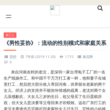
新工人
《男性妥协》：流动的性别模式和家庭关系
思想
7年前 (2019-11-20)
1,715
激流网
0
来自河南农村的老沈，是深圳一家台湾电子工厂的一名
生产线操作工。和中国千千万万打工者一样，他和妻子在城
里打工，然后把大部分收入寄回河南，供养留在老家的两个
女儿。经济上的支持并不能弥补情感的疏离，老沈对两个女
儿深感歉疚。大女儿三岁的生日，祖父母买了生日蛋糕庆
祝，但大女儿坚决要等父母回来才吹蜡烛。远在广东打工的
老沈夫妻谁也不可能赶回老家给女儿过生日。可怜的小姑娘