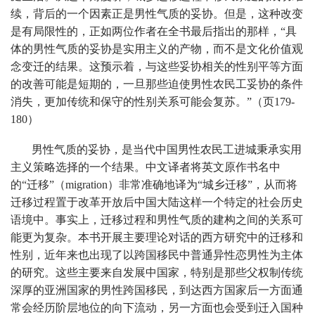
续，背后的一个因素正是男性气质的妥协。但是，这种改变
是有局限性的，正如两位作者在全书最后指出的那样，“具
体的男性气质的妥协是实用主义的产物，而不是文化价值观
念变迁的结果。这预示着，与这些妥协相关的性别平等方面
的改善可能是短期的，一旦那些迫使男性农民工妥协的条件
消失，更加传统和保守的性别关系可能会复苏。”（页179-
180）
男性气质的妥协，是当代中国男性农民工进城秉承实用
主义策略选择的一个结果。中文译者将英文原作书名中
的“迁移”（migration）非常准确地译为“城乡迁移”，从而将
迁移过程置于改革开放后中国大陆这样一个特定的社会历史
语境中。事实上，迁移过程和男性气质的建构之间的关系可
能更为复杂。本书开展主要理论对话的西方研究中的迁移和
性别，近年来也出现了以跨国移民中普通异性恋男性为主体
的研究。这些主要来自发展中国家，特别是那些父权制传统
深厚的亚洲国家的男性跨国移民，到达西方国家后一方面通
常会经历阶层地位的向下流动，另一方面也会受到迁入国种