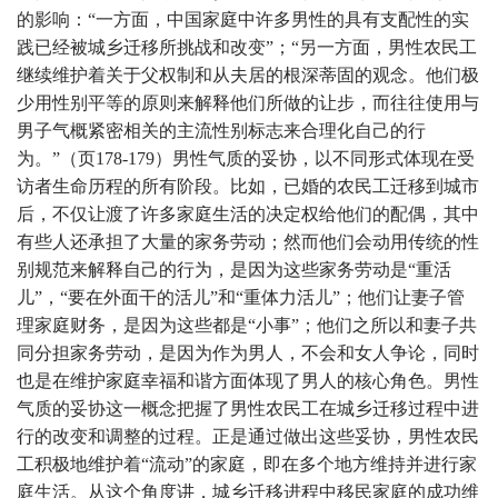
的影响：“一方面，中国家庭中许多男性的具有支配性的实
践已经被城乡迁移所挑战和改变”；“另一方面，男性农民工
继续维护着关于父权制和从夫居的根深蒂固的观念。他们极
少用性别平等的原则来解释他们所做的让步，而往往使用与
男子气概紧密相关的主流性别标志来合理化自己的行
为。”（页178-179）男性气质的妥协，以不同形式体现在受
访者生命历程的所有阶段。比如，已婚的农民工迁移到城市
后，不仅让渡了许多家庭生活的决定权给他们的配偶，其中
有些人还承担了大量的家务劳动；然而他们会动用传统的性
别规范来解释自己的行为，是因为这些家务劳动是“重活
儿”，“要在外面干的活儿”和“重体力活儿”；他们让妻子管
理家庭财务，是因为这些都是“小事”；他们之所以和妻子共
同分担家务劳动，是因为作为男人，不会和女人争论，同时
也是在维护家庭幸福和谐方面体现了男人的核心角色。男性
气质的妥协这一概念把握了男性农民工在城乡迁移过程中进
行的改变和调整的过程。正是通过做出这些妥协，男性农民
工积极地维护着“流动”的家庭，即在多个地方维持并进行家
庭生活。从这个角度讲，城乡迁移进程中移民家庭的成功维