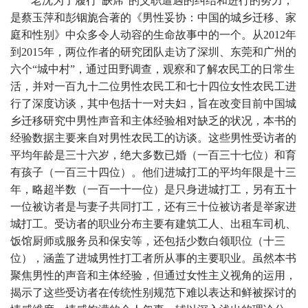
老沈为了履行“缺席”的父职遭遇的纠结和进行的努力，
是蔡玉萍和彭铟旎合著的《男性妥协：中国的城乡迁移、家
庭和性别》中众多令人动容的生命故事中的一个。从2012年
到2015年，两位作者的研究团队走访了深圳、东莞和广州的
六个“城中村”，通过田野调查，观察和了解农民工的日常生
活，并对一百九十二位男性农民工和七十四位女性农民工进
行了深度访谈，其中包括十一对夫妇，旨在改变目前中国城
乡迁移研究中男性声音和主体经验相对缺乏的状况，本书的
经验数据主要来自对男性农民工的访谈。这些男性受访者的
平均年龄是三十六岁，绝大多数已婚（一百三十七位）和育
有孩子（一百三十四位）。他们进城打工的平均年限是十三
年，略超半数（一百一十一位）是只身进城打工，另有五十
一位被访者是与妻子共同打工，还有三十位被访者是举家进
城打工。受访者的职业分布主要有建筑工人、出租车司机、
饭馆厨师或服务员和保安等，还包括少数白领职位（十三
位），涵盖了进城男性打工者所从事的主要职业。虽然本书
聚焦男性的声音和主体经验，但通过女性主义视角的运用，
揭示了这些受访者在传统性别规范下难以表达和鲜被探讨的