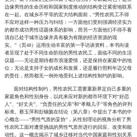
边缘男性的生命历程和国家制度推动的结构变迁紧密地联系
在一起。在城乡不平等的宏大结构面前，“男性农民工不得
不应对这样一种压力与纠结：一方面他们受到强调经济实力
的都市成功男性话题体系的影响，而另一方面他们不得不看
清自己处于城市边缘并具有极为有限的经济资源的现
实。”（页48）运用生动丰富的第一手访谈资料，本书向读
者呈现了处于不同生命阶段的男性农民工，面临不同的生活
议题——无论是期待都市浪漫爱情，还是保持在家庭中的地
位；无论是支持子女的成长和发展，还是履行照料年迈父母
的责任，然而都无一例外地受到上述结构性制约的影响。
面对结构性制约，男性农民工需要重新界定自己多重的
家庭角色和性别身份，以此来应对新的都市环境下对“好恋
人”、“好丈夫”、“负责任的父亲”和“孝顺儿子”等角色的评判
标准。蔡玉萍和彭铟旎在结论（第八章）中提出了本书的中
心概念——“男性气质的妥协”，从性别理论的视角分析了男
性农民工面对遭受挑战的男性气质所进行的回应、改变和能
动性。这一概念揭示了城乡迁移对当代中国家庭和性别关系