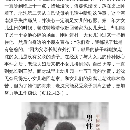
一直等到晚上十一点，蜡烛没吹，蛋糕也没吃，趴在桌上睡
着了。老沈第二天从自己父母的电话中听到这件事，这个河
南汉子失声痛哭，并决心一定满足女儿的心愿。第二年大女
儿生日的时候，老沈特地请假赶回老家为女儿庆生，却目睹
了另一个令他心碎的场面。刚刚进村，大女儿冲过来一把抱
住他，然后向身边的小朋友宣布：“你们看，我都说了我是
有爸爸的。”因为父亲长期在外打工，邻居的孩子就嘲笑老
沈的女儿是没有父亲的孩子。在经历了与大女儿的种种揪心
事件之后，老沈夫妇后来把小女儿接到深圳自己抚养，一直
到她长到三岁。面对城里上幼儿园一年五千元的学费，老沈
无奈只得把小女儿送回老家。和女儿们的分离让老沈非常痛
苦，但为了她们的将来，老沈只能忍受亲子别离之苦，更加
努力地工作赚钱（页121-124）。