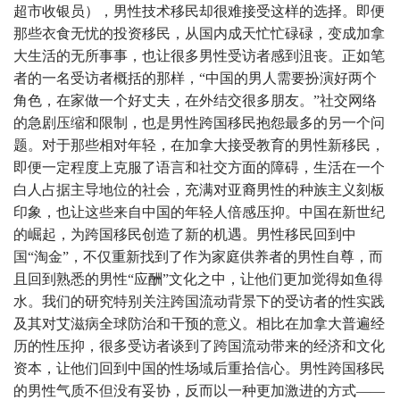
超市收银员），男性技术移民却很难接受这样的选择。即便
那些衣食无忧的投资移民，从国内成天忙忙碌碌，变成加拿
大生活的无所事事，也让很多男性受访者感到沮丧。正如笔
者的一名受访者概括的那样，“中国的男人需要扮演好两个
角色，在家做一个好丈夫，在外结交很多朋友。”社交网络
的急剧压缩和限制，也是男性跨国移民抱怨最多的另一个问
题。对于那些相对年轻，在加拿大接受教育的男性新移民，
即便一定程度上克服了语言和社交方面的障碍，生活在一个
白人占据主导地位的社会，充满对亚裔男性的种族主义刻板
印象，也让这些来自中国的年轻人倍感压抑。中国在新世纪
的崛起，为跨国移民创造了新的机遇。男性移民回到中
国“淘金”，不仅重新找到了作为家庭供养者的男性自尊，而
且回到熟悉的男性“应酬”文化之中，让他们更加觉得如鱼得
水。我们的研究特别关注跨国流动背景下的受访者的性实践
及其对艾滋病全球防治和干预的意义。相比在加拿大普遍经
历的性压抑，很多受访者谈到了跨国流动带来的经济和文化
资本，让他们回到中国的性场域后重拾信心。男性跨国移民
的男性气质不但没有妥协，反而以一种更加激进的方式——