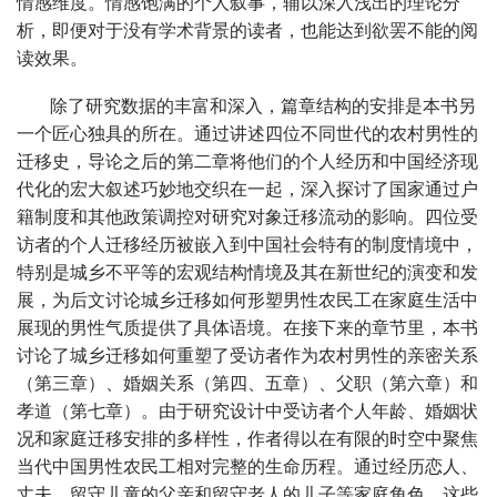
情感维度。情感饱满的个人叙事，辅以深入浅出的理论分
析，即便对于没有学术背景的读者，也能达到欲罢不能的阅
读效果。
除了研究数据的丰富和深入，篇章结构的安排是本书另
一个匠心独具的所在。通过讲述四位不同世代的农村男性的
迁移史，导论之后的第二章将他们的个人经历和中国经济现
代化的宏大叙述巧妙地交织在一起，深入探讨了国家通过户
籍制度和其他政策调控对研究对象迁移流动的影响。四位受
访者的个人迁移经历被嵌入到中国社会特有的制度情境中，
特别是城乡不平等的宏观结构情境及其在新世纪的演变和发
展，为后文讨论城乡迁移如何形塑男性农民工在家庭生活中
展现的男性气质提供了具体语境。在接下来的章节里，本书
讨论了城乡迁移如何重塑了受访者作为农村男性的亲密关系
（第三章）、婚姻关系（第四、五章）、父职（第六章）和
孝道（第七章）。由于研究设计中受访者个人年龄、婚姻状
况和家庭迁移安排的多样性，作者得以在有限的时空中聚焦
当代中国男性农民工相对完整的生命历程。通过经历恋人、
丈夫、留守儿童的父亲和留守老人的儿子等家庭角色，这些