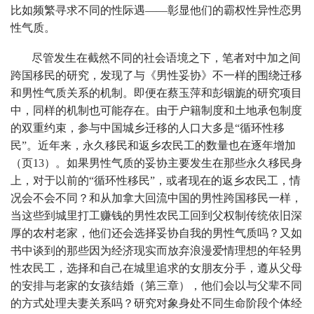
比如频繁寻求不同的性际遇——彰显他们的霸权性异性恋男
性气质。
尽管发生在截然不同的社会语境之下，笔者对中加之间
跨国移民的研究，发现了与《男性妥协》不一样的围绕迁移
和男性气质关系的机制。即便在蔡玉萍和彭铟旎的研究项目
中，同样的机制也可能存在。由于户籍制度和土地承包制度
的双重约束，参与中国城乡迁移的人口大多是“循环性移
民”。近年来，永久移民和返乡农民工的数量也在逐年增加
（页13）。如果男性气质的妥协主要发生在那些永久移民身
上，对于以前的“循环性移民”，或者现在的返乡农民工，情
况会不会不同？和从加拿大回流中国的男性跨国移民一样，
当这些到城里打工赚钱的男性农民工回到父权制传统依旧深
厚的农村老家，他们还会选择妥协自我的男性气质吗？又如
书中谈到的那些因为经济现实而放弃浪漫爱情理想的年轻男
性农民工，选择和自己在城里追求的女朋友分手，遵从父母
的安排与老家的女孩结婚（第三章），他们会以与父辈不同
的方式处理夫妻关系吗？研究对象身处不同生命阶段个体经