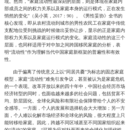
现。然而，“家庭流动性最深刻的层面，则是体现在家庭内
部成员之间的权力关系以及家庭本身的运行模式，正在发生
悄然的变化”（吴小英，2017：90）。《男性妥协》全书的
核心发现，即从农村流动到城市的男性农民工在家庭中传统
支配地位受到挑战的时候做出妥协让步，显示的正是家庭内
部权力关系以及家庭运行模式的变化。家庭流动性的这三个
层面，也同样适用于对中加之间跨国移民家庭的分析，表
明“流动性”作为理解当代中国家庭新框架的普遍性和有效
性。
由于偏离了传统意义上以“同居共爨”为标志的固态家庭
模型，家庭“流动性”难免引发争议，甚至被认为是家庭危机
的一个表现。改革开放以来的四十年中，中国社会经历市场
经济转型的同时，也面临越来越多的社会问题，包括贫富不
均、阶层固化、全球化风险和有限社会保障带给个人的不安
全感等。一方面，个人的发展和选择机会大大增加；另一方
面，个人难以化解市场经济和全球化的风险，很大程度上只
能转移给家庭。因此，跨越不同区域甚至不同国家组织起来
的“流动”的家庭，“可视为应对扑面而来的全球化与现代性