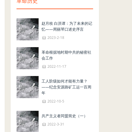
革命历史
赵月枝 白洪谭：为了未来的记
忆——周丽琴口述史序言
2023-2-18
革命根据地时期中共的秘密社
会工作
2022-11-17
工人阶级如何才能有力量？
——纪念安源路矿工运一百周
年
2022-10-5
共产主义者同盟简史（一）
2022-3-31