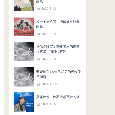
政治
2022-3-13
又一个三八节，谈谈妇女解放
问题
2022-3-13
评俄乌冲突：垄断资本的锁链
将更紧，崩断也更近
2022-3-13
薇娅被罚13.41亿背后的税收使
用问题
2021-12-25
灵魂砍价，砍不掉老百姓的痛
2021-12-5