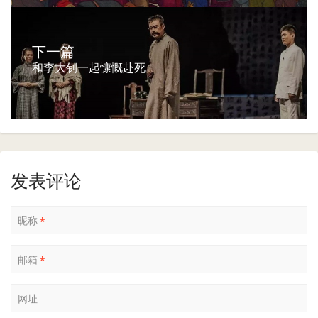
下一篇
和李大钊一起慷慨赴死
发表评论
昵称
*
邮箱
*
网址