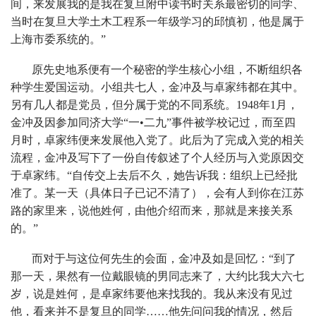
间，来发展我的是我在复旦附中读书时关系最密切的同学、
当时在复旦大学土木工程系一年级学习的邱慎初，他是属于
上海市委系统的。”
原先史地系便有一个秘密的学生核心小组，不断组织各
种学生爱国运动。小组共七人，金冲及与卓家纬都在其中。
另有几人都是党员，但分属于党的不同系统。1948年1月，
金冲及因参加同济大学“一•二九”事件被学校记过，而至四
月时，卓家纬便来发展他入党了。此后为了完成入党的相关
流程，金冲及写下了一份自传叙述了个人经历与入党原因交
于卓家纬。“自传交上去后不久，她告诉我：组织上已经批
准了。某一天（具体日子已记不清了），会有人到你在江苏
路的家里来，说他姓何，由他介绍而来，那就是来接关系
的。”
而对于与这位何先生的会面，金冲及如是回忆：“到了
那一天，果然有一位戴眼镜的男同志来了，大约比我大六七
岁，说是姓何，是卓家纬要他来找我的。我从来没有见过
他，看来并不是复旦的同学……他先问问我的情况，然后