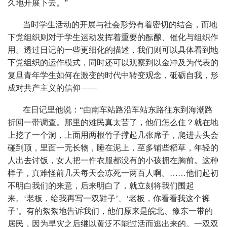
久地开展下去。”
当时学生活动的开展与社会形势有着密切的结合，而地
下党组织则对于学生运动发挥着重要的酝酿、催化与组织作
用。透过日记的一些更细化的描述，我们则可以具体看到地
下党组织的运作模式，同时还可以观察到以金冲及为代表的
复旦青年学生如何在激变的时代中转变观念，砥砺自我，形
成对共产主义的信仰——
在日记里他说：“由南车站路沿车站东路往东到海潮路
折回一带调查。那里的难民真太苦了，他们怎么住？就在地
上挖了一个洞，上面用两根竹子撑起几张席子，爬进去头会
碰到顶，里面一无长物，睡在泥上，至多铺些稻草，年轻的
人出去讨饭，女人把一件衣服都没有的小孩拥在胸前。这种
样子，真难怪前几天每天会冻死一两百人啊。……他们起初
不明白我们的来意，后来明白了，就立刻将我们围起
来。‘老板，给我再写一双鞋子’、‘老板，你看看我这个裤
子’。有的絮絮地告诉我们，他们原来是皖北、豫东一带的
居民，因为旱灾之后继以黄泛不能过活而逃出来的。一双双