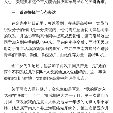
人心，关键要看这个主义能否解决国家与民众的关键诉求。
三、道路抉择与心态表达
在金先生的日记里，可以看到，在基层高校中，党员与
积极分子的作用是十分关键的。他们需注意密切同其他同学
的联系，并逐步帮助其他同学提高思想觉悟，进而引导这些
同学加入到中共的队伍中来。早在皖南事变后，面对国民政
府对于青年活动频繁镇压的事实，中共中央南方局号召进步
青年们“勤学、勤业、勤交友”，由此保存力量，静待时机。
金冲及先生记述，他参加了两次中国共产党，是“党的
两个不同系统几乎同时”来发展他加入党组织的。这一事例
颇能体现当时地下党组织在高校中的运作实态。
关于两次入党的缘起，金先生如是写道：“我的两次入
党都在1948年上半年，前后相隔大约一个月。第一次是四五
月间，来发展我的是复旦大学史地系一年级的同班同学卓家
纬，她是属于南京市委上海联络站系统的。第二次是五六月