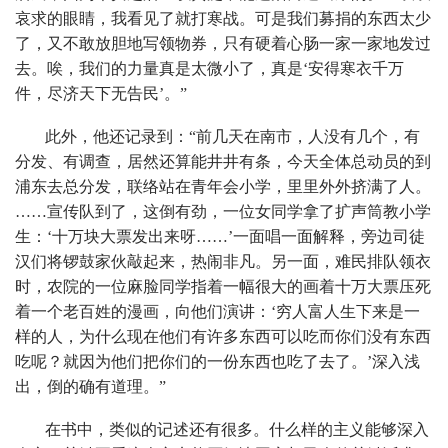
哀求的眼睛，我看见了就打寒战。可是我们募捐的东西太少
了，又不敢放胆地写领物券，只有硬着心肠一家一家地发过
去。唉，我们的力量真是太微小了，真是‘安得寒衣千万
件，尽济天下无告民’。”
此外，他还记录到：“前几天在南市，人没有几个，有
分发、有调查，居然还算能井井有条，今天全体总动员的到
浦东去总分发，联络站在青年会小学，里里外外挤满了人。
……宣传队到了，这倒有劲，一位女同学拿了扩声筒教小学
生：‘十万块大票发出来呀……’一面唱一面解释，旁边司徒
汉们将锣鼓家伙敲起来，热闹非凡。另一面，难民排队领衣
时，农院的一位麻脸同学指着一幅很大的画着十万大票压死
着一个老百姓的漫画，向他们演讲：‘穷人富人生下来是一
样的人，为什么现在他们有许多东西可以吃而你们没有东西
吃呢？就因为他们把你们的一份东西也吃了去了。’深入浅
出，倒的确有道理。”
在书中，类似的记述还有很多。什么样的主义能够深入