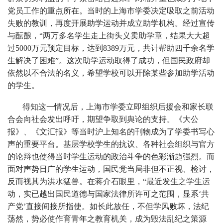
党员工作的重点所在。当时的上海市学委决定吸取之前活动
失败的教训，再度开展助学运动并成立助学机构。经过宣传
与酝酿，“两万多名学生走上街头义卖助学章，结果大大超
过5000万元预定目标，达到8389万元，共计帮助四千余名学
生解决了困难”。这次助学运动取得了成功，但国民政府却
依然以不合法的名义，希望学校可以开除某些参加助学活动
的学生。
得知这一情况后，上海市学委立即组织后援会和家长联
合会向社会发出呼吁，期望争取到舆论的支持。《大公
报》、《文汇报》等当时沪上知名的刊物成为了学委书写心
声的重要平台。基层学校学生的抗议、各种社会组织与官方
的论辩也使得当时学生运动的政治斗争的色彩渐趋强烈。而
面对声势日广的学生运动，国民党当局非但不正视、检讨，
反而视其为洪水猛兽。在蒋介石眼里，“最近发生之学生运
动，实已越出国民道德与国家法律所许可之范围，显系‘共
产党’直接间接所指使。如长此放任，不但学风败坏，法纪
荡然，势必使作育青年之教育机关，成为毁法乱纪之策源