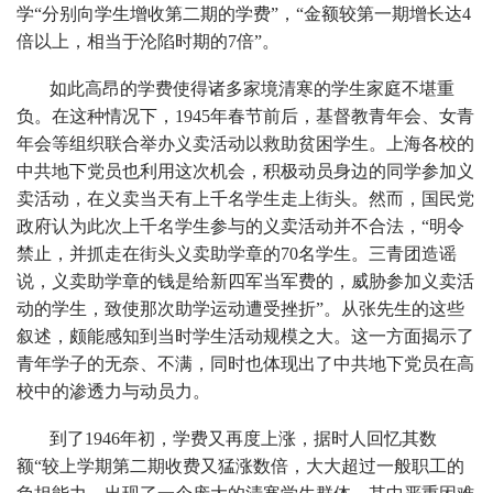
学“分别向学生增收第二期的学费”，“金额较第一期增长达4
倍以上，相当于沦陷时期的7倍”。
如此高昂的学费使得诸多家境清寒的学生家庭不堪重
负。在这种情况下，1945年春节前后，基督教青年会、女青
年会等组织联合举办义卖活动以救助贫困学生。上海各校的
中共地下党员也利用这次机会，积极动员身边的同学参加义
卖活动，在义卖当天有上千名学生走上街头。然而，国民党
政府认为此次上千名学生参与的义卖活动并不合法，“明令
禁止，并抓走在街头义卖助学章的70名学生。三青团造谣
说，义卖助学章的钱是给新四军当军费的，威胁参加义卖活
动的学生，致使那次助学运动遭受挫折”。从张先生的这些
叙述，颇能感知到当时学生活动规模之大。这一方面揭示了
青年学子的无奈、不满，同时也体现出了中共地下党员在高
校中的渗透力与动员力。
到了1946年初，学费又再度上涨，据时人回忆其数
额“较上学期第二期收费又猛涨数倍，大大超过一般职工的