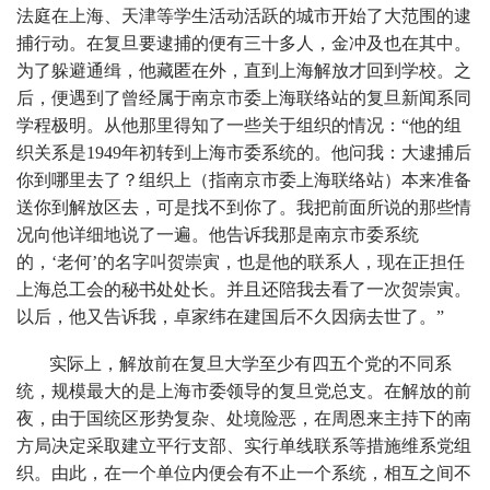
法庭在上海、天津等学生活动活跃的城市开始了大范围的逮
捕行动。在复旦要逮捕的便有三十多人，金冲及也在其中。
为了躲避通缉，他藏匿在外，直到上海解放才回到学校。之
后，便遇到了曾经属于南京市委上海联络站的复旦新闻系同
学程极明。从他那里得知了一些关于组织的情况：“他的组
织关系是1949年初转到上海市委系统的。他问我：大逮捕后
你到哪里去了？组织上（指南京市委上海联络站）本来准备
送你到解放区去，可是找不到你了。我把前面所说的那些情
况向他详细地说了一遍。他告诉我那是南京市委系统
的，‘老何’的名字叫贺崇寅，也是他的联系人，现在正担任
上海总工会的秘书处处长。并且还陪我去看了一次贺崇寅。
以后，他又告诉我，卓家纬在建国后不久因病去世了。”
实际上，解放前在复旦大学至少有四五个党的不同系
统，规模最大的是上海市委领导的复旦党总支。在解放的前
夜，由于国统区形势复杂、处境险恶，在周恩来主持下的南
方局决定采取建立平行支部、实行单线联系等措施维系党组
织。由此，在一个单位内便会有不止一个系统，相互之间不