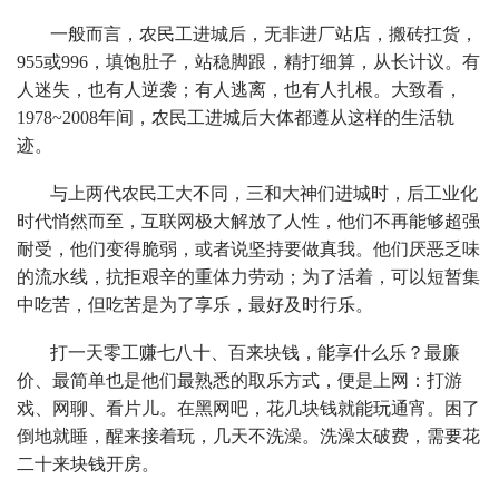
一般而言，农民工进城后，无非进厂站店，搬砖扛货，
955或996，填饱肚子，站稳脚跟，精打细算，从长计议。有
人迷失，也有人逆袭；有人逃离，也有人扎根。大致看，
1978~2008年间，农民工进城后大体都遵从这样的生活轨
迹。
与上两代农民工大不同，三和大神们进城时，后工业化
时代悄然而至，互联网极大解放了人性，他们不再能够超强
耐受，他们变得脆弱，或者说坚持要做真我。他们厌恶乏味
的流水线，抗拒艰辛的重体力劳动；为了活着，可以短暂集
中吃苦，但吃苦是为了享乐，最好及时行乐。
打一天零工赚七八十、百来块钱，能享什么乐？最廉
价、最简单也是他们最熟悉的取乐方式，便是上网：打游
戏、网聊、看片儿。在黑网吧，花几块钱就能玩通宵。困了
倒地就睡，醒来接着玩，几天不洗澡。洗澡太破费，需要花
二十来块钱开房。