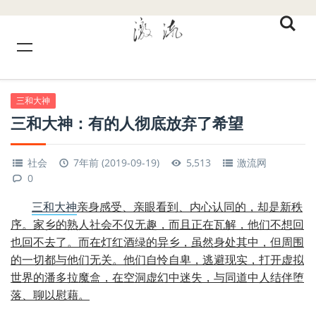
三和大神
三和大神：有的人彻底放弃了希望
社会
7年前 (2019-09-19)
5,513
激流网
0
三和大神
亲身感受、亲眼看到、内心认同的，却是新秩
序。家乡的熟人社会不仅无趣，而且正在瓦解，他们不想回
也回不去了。而在灯红酒绿的异乡，虽然身处其中，但周围
的一切都与他们无关。他们自怜自卑，逃避现实，打开虚拟
世界的潘多拉魔盒，在空洞虚幻中迷失，与同道中人结伴堕
落、聊以慰藉。