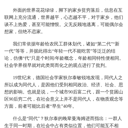
外面的世界花花绿绿，脚下的家乡贫穷落后，信息在互
联网上充分流通，世界越平，心态越不平，对于家乡，他们
谈不上热爱，甚至可能憎恨。义无反顾地逃离，可能偶尔会
想家，但绝不恋家。
我们常依据年龄给农民工群体划代，诸如“第二代”“新
一代”等等，并据此得出“年轻一代不能吃苦”等泛泛的结
论，仿佛“代”只是个时间/年龄概念，年龄相同特性便相同。
社会学界很早就对此类简而化之的观点进行了批判。
19世纪末，德国社会学家狄尔泰敏锐地发现，同代人之
所以成为同代人，是因他们受到相同政治、经济、社会、思
想的影响。也就是说，一个城市90后富二代，跟一个贫困山
区90后穷二代，在社会意义上并不是同代人，在物质观念等
方面，前者可能比后者“早生”40年。
什么是“同代”？狄尔泰的晚辈曼海姆进而指出：一群人
生于同一时期，在社会中占有类似位置，他们可能互不相