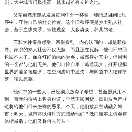
剧，大中城市门槛提高，越来越难有立锥之地。
父辈虽然未能从发展红利中分一杯羹，却能退回到旧秩
序中，守住自己的社会位置。这个旧秩序便是乡土熟人社
会，基于血缘关系、宗族观念，人多势众，养儿防老。
三和大神亲身感受、亲眼看到、内心认同的，却是新秩
序。家乡的熟人社会不仅无趣，而且正在瓦解，他们不想回
也回不去了。而在灯红酒绿的异乡，虽然身处其中，但周围
的一切都与他们无关。他们自怜自卑，逃避现实，打开虚拟
世界的潘多拉魔盒，在空洞虚幻中迷失，与同道中人结伴堕
落、聊以慰藉。
他们中的一些人，已经彻底放弃了希望，甚至愿意用不
到一百元的价格出售身份证，全然不顾网贷、盗刷灰色产业
链将给他们带来怎样的恶果。今天，他们放弃主动融入城
市；明天，城市将以何种方式接纳他们？低门槛零工机会整
体缩减后，他们又将何去何从？