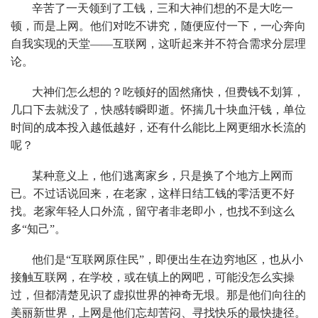
辛苦了一天领到了工钱，三和大神们想的不是大吃一
顿，而是上网。他们对吃不讲究，随便应付一下，一心奔向
自我实现的天堂——互联网，这听起来并不符合需求分层理
论。
大神们怎么想的？吃顿好的固然痛快，但费钱不划算，
几口下去就没了，快感转瞬即逝。怀揣几十块血汗钱，单位
时间的成本投入越低越好，还有什么能比上网更细水长流的
呢？
某种意义上，他们逃离家乡，只是换了个地方上网而
已。不过话说回来，在老家，这样日结工钱的零活更不好
找。老家年轻人口外流，留守者非老即小，也找不到这么
多“知己”。
他们是“互联网原住民”，即便出生在边穷地区，也从小
接触互联网，在学校，或在镇上的网吧，可能没怎么实操
过，但都清楚见识了虚拟世界的神奇无垠。那是他们向往的
美丽新世界，上网是他们忘却苦闷、寻找快乐的最快捷径。