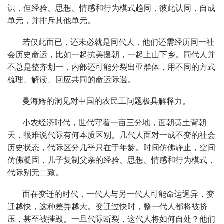
识，但经验、思想、情感和行为模式趋同，彼此认同，自成
单元，并排斥其他单元。
若仅此而已，还未必就是同代人，他们还需经历同一社
会历史命运，比如一起抗美援朝，一起上山下乡。同代人并
不总是整齐划一，内部还可能分裂出亚群体，用不同的方式
梳理、解读、回应共同的命运际遇。
曼海姆的洞见对中国的农民工问题极具解释力。
小农经济时代，世代守着一亩三分地，面朝黄土背朝
天，很难说代际有何本质区别。几代人面对一成不变的社会
历史状态，代际区分几乎只在于年龄。时间仿佛静止，空间
仿佛凝固，儿子复制父亲的经验、思想、情感和行为模式，
代际别无二致。
而在变迁的时代，一代人与另一代人可能命运迥异，变
迁越快，这种差异越大。变迁过快时，整一代人都将被挤
压，甚至被摧毁。一旦代际断裂，这代人将如何自处？他们