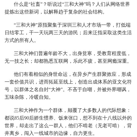
什么是“社畜”？听说过“三和大神”吗？人们从网络世界
提炼出这些新词，以解释趋于复杂的社会结构。
“三和大神”原指聚集于深圳三和人才市场一带，打低端
日结零工，干一天玩两三天的游民；后来泛指采取这类生活
方式的所有人。
三和大神们普遍年龄不大，出身贫寒，受教育程度低，
无一技之长；却都熟悉互联网，乐此不疲，甚至网瘾深重。
他们有着相似的身世命运，在异乡产生群聚效应，形成
一套价值共识，进而拓延至线上，创造出成体系的亚文化符
号，以群体之名自封“大神”。不吝于自嘲，并被外界嘲讽，
五味杂陈，冷暖自知。
三和大神作为一个群体，颠覆了大多数人的代际想象：
都说85后90后娇生惯养、饭来张口，想不到在十八线以外的
世界，却走出了这么一群人，他们不啃老（无老可啃），背
井离乡，闯入一线城市的边缘，自力更生。