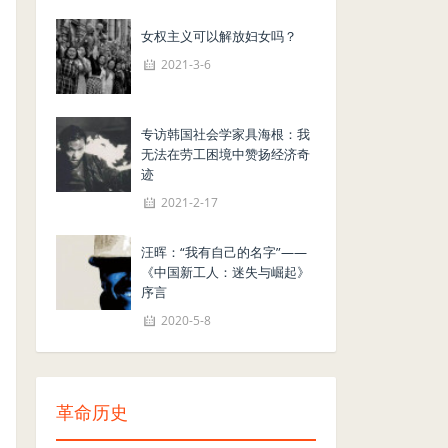
女权主义可以解放妇女吗？
2021-3-6
专访韩国社会学家具海根：我
无法在劳工困境中赞扬经济奇
迹
2021-2-17
汪晖：“我有自己的名字”——
《中国新工人：迷失与崛起》
序言
2020-5-8
革命历史