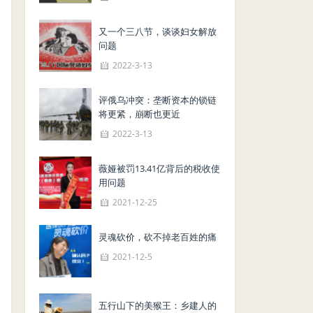
又一个三八节，谈谈妇女解放
问题
2022-3-13
评俄乌冲突：垄断资本的锁链
将更紧，崩断也更近
2022-3-13
薇娅被罚13.41亿背后的税收使
用问题
2021-12-25
灵魂砍价，砍不掉老百姓的痛
2021-12-5
五行山下的美猴王：乡建人的