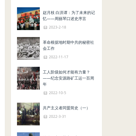
赵月枝 白洪谭：为了未来的记
忆——周丽琴口述史序言
2023-2-18
革命根据地时期中共的秘密社
会工作
2022-11-17
工人阶级如何才能有力量？
——纪念安源路矿工运一百周
年
2022-10-5
共产主义者同盟简史（一）
2022-3-31