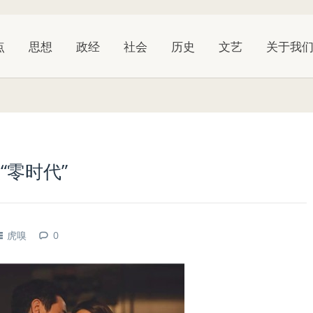
点
思想
政经
社会
历史
文艺
关于我
“零时代”
虎嗅
0