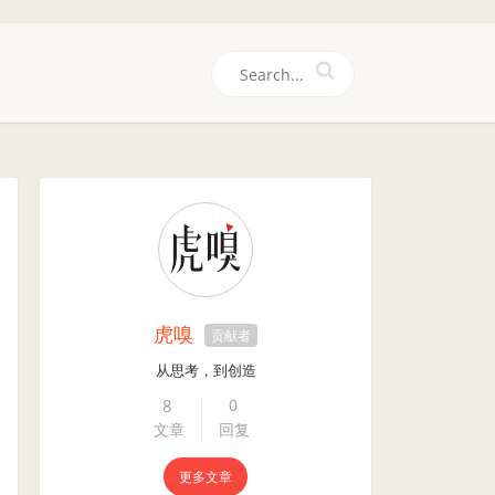
们
虎嗅
贡献者
从思考，到创造
8
0
文章
回复
更多文章