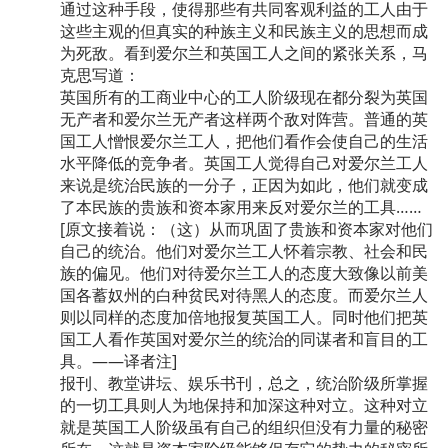
通过这种手段，使得那些有共同客观利益的工人由于
这些主观的但真实的种族主义和民族主义的思想而成
为死敌。看到爱尔兰和英国工人之间的紧张关系，马
克思写道：
英国所有的工商业中心的工人阶级现在都分裂为英国
无产者和爱尔兰无产者这样两个敌对阵营。普通的英
国工人憎恨爱尔兰工人，把他们看作会使自己的生活
水平降低的竞争者。英国工人觉得自己对爱尔兰工人
来说是统治民族的一分子，正因为如此，他们就变成
了本民族的贵族和资本家用来反对爱尔兰的工具……
[原文接着说：（这）从而巩固了贵族和资本家对他们
自己的统治。他们对爱尔兰工人怀着宗教、社会和民
族的偏见。他们对待爱尔兰工人的态度大致像以前美
国各蓄奴州的白种贫民对待黑人的态度。而爱尔兰人
则以同样的态度加倍地报复英国工人。同时他们把英
国工人看作英国对爱尔兰的统治的同谋者和盲目的工
具。——译者注]
报刊、教堂讲坛、娱乐书刊，总之，统治阶级所掌握
的一切工具则人为地保持和加深这种对立。这种对立
就是英国工人阶级虽有自己的组织但没有力量的秘密