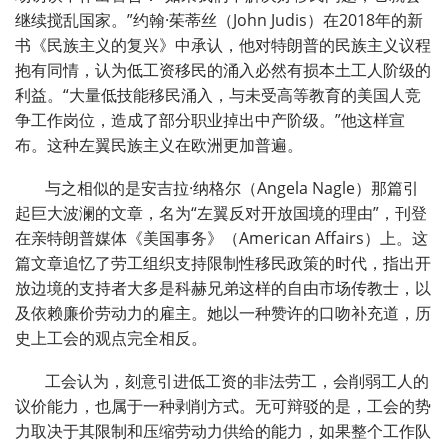
继续搅乱国家。”约翰·茱蒂丝（John Judis）在2018年的新
书《民族主义的复兴》中承认，他对特朗普的民族主义议程
抱有同情，认为低工资移民的涌入必然有损本土工人阶级的
利益。“大量低技能移民涌入，与未受高等教育的美国人竞
争工作岗位，造成了部分职业掉出中产阶级。”他这样宣
布。这种左翼民族主义在欧洲更加普遍。
与之相似的是安吉拉·纳格尔（Angela Nagle）那篇引
起巨大波澜的文章，名为“左翼反对开放国境的理由”，刊登
在亲特朗普媒体《美国事务》（American Affairs）上。这
篇文章追忆了劳工组织支持限制性移民政策的时代，指出开
放边境的支持者大多是科赫兄弟这样的自由市场传教士，以
及依赖廉价劳动力的雇主。她以一种赞许的口吻补充道，历
史上工会的观点完全相反。
工会认为，刻意引进低工资的非法劳工，会削弱工人的
议价能力，也属于一种剥削方式。无可辩驳的是，工会的势
力取决于其限制和压缩劳动力供给的能力，如果整个工作队