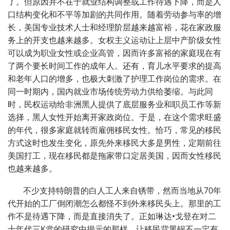
了。但原因并不在于就业结构调整或工作待遇下降，而是人
口结构变化和不平等加剧的共同作用。随着劳动参与率的增
长，美国专业技术人士和经理阶层越来越富裕，花在家政服
务上的开支也越来越多。女权主义运动让上层中产阶级女性
可以成为职业女性或企业高管，因而许多富裕的家庭现在有
了两个要长时间工作的成年人。还有，育儿水平要求的提高
和老年人口的增多，也极大刺激了护理工作岗位的需求。在
同一时期内，国内就业市场传统劳动力供给萎缩。与此同
时，民权运动给非洲黑人提供了底层服务业和职员工作等新
选择，黑人女性开始离开家政岗位。于是，在这个需求旺盛
的年代，很多家庭就转而雇佣移民女性。恰巧，常见的移民
方式这时也发生变化，原先外来移民大多是男性，定期前往
美国打工，现在移民都是拖家带口定居美国，因而女性移民
也越来越多。
不少支持特朗普的白人工人来自锈带，然而当地从70年
代开始的工厂倒闭潮怎么都怪不到外来移民头上。那里的工
作不是待遇下降，而是直接消失了。正如琳达•戈登在对二
十年代三K党的研究中揭示的那样，让移民背黑锅不一定有