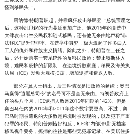
怪到移民头上。
唐纳德·特朗普崛起，并靠疯狂攻击移民登上总统宝座之
后，这种乱甩锅的行为蔓延更加广泛。他2016年的竞选中
大肆攻击出生公民权和链式移民，还有他无来由地声称“非
法移民”提升犯罪率、在选举中舞弊，极大激起了许多白人
工人的仇外和种族主义情绪。除此之外，特朗普在上任之
后，还开始落实一套系统性的反移民政策：禁止穆斯林入
境，难民和庇护的新限制，在边境拆散家庭，移民及海关执
法局（ICE）发动大规模扫荡，增加逮捕和遣返人数。
部分左翼人士指出，后三种情况是旧政策的延续：奥巴
马赢得“遣返总司令”的名号可不是全无来由。特朗普政府上
任的头八个月，ICE逮捕人数是2016年同期的142%。但是
奥巴马任内的2010年和2011年这个数字要更高。不过，奥
巴马时期被遣返的大多数是跨境时被发现的，以及犯下严重
犯罪的移民。特朗普则恰好相反，ICE将“内部清理”无档案
移民视作要务，抓捕的往往是那些无犯罪记录、在美居住多