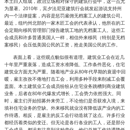
本土白人组成，政治立场相对保守的建筑行会中，这一点尤
为显著。2010年，宾夕法尼亚建筑行会就发起游说支持州
内一个法律提案，内容是惩罚雇佣无档案工人的建筑公司。
最近，纽约州北部的一家木匠工会的代表承认，他所在的工
会定期向移民管理部门报告建筑工地的无档案工人。这些工
会成员和许多普通美国人一样，相信外来移民（特别是无档
案移民）会压低美国公民的工资，抢走美国公民的工作。
表面上看，这些观点貌似很有道理。建筑业工会在近几
十年里严重衰落，造成工资水准降低、工作条件恶化，住宅
建筑业方面尤为严重。随着地产业从80年代早期的衰退中回
暖，雇主孜孜不倦地打击工会，利用多种手段来削减工会覆
盖面。本土建筑业工会成员纷纷从住宅业务跳槽到商业建筑
业务，后者在80年代爆发式增长，工会势力依然强大。同
时，雇主们开始招募外来劳工，不论他们是否获准入境，来
填补住宅业务的空缺。外来移民就业没有降低该产业内的工
作待遇。相反，是雇主的反工会行动造就了这点。许多行业
都经历着类似的变迁。但无论是各行各业的工人，还是部分
工会成员，都没有注意到这种变化，他们总把工作待遇降低