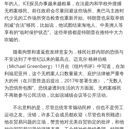
年的人。ICE探员办事越来越粗暴，在法庭内和学校外搜捕
无档案移民。前任政府会尽量回避这些场所。奥巴马主政时
代少见的工作场所突击检查也重新开始。特朗普也采取举措
削减“合法”移民，比如说，他试图结束海地人、中美洲人等
享有的“临时保护状态”。这些举措都是特朗普在推特中大力
吹嘘的。
随着拘禁和遣返愈发肆意妄为，移民社群内部的恐惧与
不安达到了半世纪以来的最高点。迈克尔·格林伯格
（Michael Greenberg）11月在《纽约书评》中写道，在加
利福尼亚州，这个无档案人口数量最大、庇护法律被严重夸
大的州（在川普胜选后提出，2017年签署生效），“无数人
为恐惧所包围”。恐惧渗透到生活的方方面面。无档案移民
不再敢参与公民活动，比如说城镇会议等公开活动。
不出意料的是，尽管总统常常煽动民粹，但也不是劳工
运动之友。没错，许多工会成员都欢迎（尽管也有所顾虑）
他在贸易问题的立场，赞赏他对北美自贸协定的批评，和他
对中国贸易问题的强硬态度。工会领袖也曾经希望，特朗普