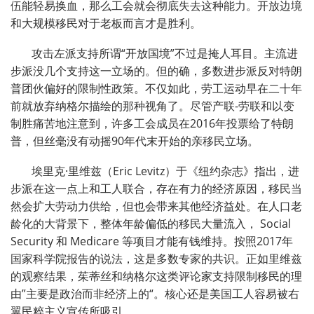
伍能轻易换血，那么工会就会彻底失去这种能力。开放边境
和大规模移民对于老板而言才是胜利。
攻击左派支持所谓“开放国境”不过是掩人耳目。主流进
步派没几个支持这一立场的。但的确，多数进步派反对特朗
普团伙偏好的限制性政策。不仅如此，劳工运动早在二十年
前就放弃纳格尔描绘的那种视角了。尽管产联-劳联和以变
制胜痛苦地注意到，许多工会成员在2016年投票给了特朗
普，但丝毫没有动摇90年代末开始的亲移民立场。
埃里克·里维兹（Eric Levitz）于《纽约杂志》指出，进
步派在这一点上和工人联合，存在有力的经济原因，移民当
然会扩大劳动力供给，但也会带来其他经济益处。在人口老
龄化的大背景下，整体年龄偏低的移民大量流入， Social
Security 和 Medicare 等项目才能有钱维持。按照2017年
国家科学院报告的说法，这是多数专家的共识。正如里维兹
的观察结果，茱蒂丝和纳格尔这类评论家支持限制移民的理
由”主要是政治而非经济上的“。核心还是美国工人容易被右
翼民粹主义宣传所吸引。