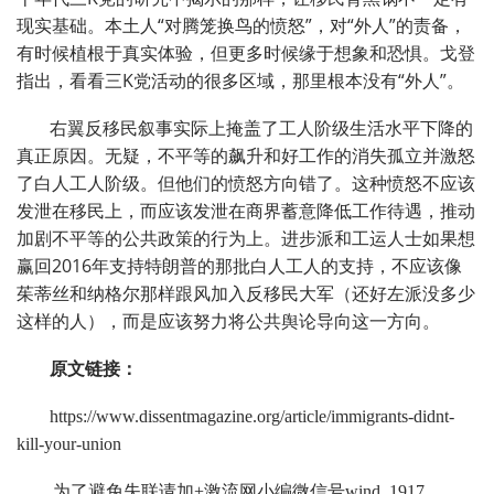
现实基础。本土人“对腾笼换鸟的愤怒”，对“外人”的责备，
有时候植根于真实体验，但更多时候缘于想象和恐惧。戈登
指出，看看三K党活动的很多区域，那里根本没有“外人”。
右翼反移民叙事实际上掩盖了工人阶级生活水平下降的
真正原因。无疑，不平等的飙升和好工作的消失孤立并激怒
了白人工人阶级。但他们的愤怒方向错了。这种愤怒不应该
发泄在移民上，而应该发泄在商界蓄意降低工作待遇，推动
加剧不平等的公共政策的行为上。进步派和工运人士如果想
赢回2016年支持特朗普的那批白人工人的支持，不应该像
茱蒂丝和纳格尔那样跟风加入反移民大军（还好左派没多少
这样的人），而是应该努力将公共舆论导向这一方向。
原文链接：
https://www.dissentmagazine.org/article/immigrants-didnt-
kill-your-union
为了避免失联请加+激流网小编微信号wind_1917