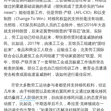
做过的重建基础设施的承诺（很快就成了货真价实的“fake
news”）能创造新工作。但是劳联-产联（AFL-CIO）和以变
制胜（Change To Win）对移民权益的支持丝毫没有动摇。
当然啦，ICE探员和边防人员的工会除外，他们2016年大选
就支持特朗普，后来还翼赞特朗普的“零容忍”政策。实际
上，劳工运动已经动员起来，帮扶那些受到遣返威胁的移
民。比如说，2017年，由漆工工会，宾馆员工组建的“团结
起来”，食品和商业工人联合，运输业工会，北美劳工国际
联合会以及建筑工会共同组建了“劳动家庭团结”联盟。同
年，劳联-产联开发了一套帮助工会成员躲避工作场所突击
检查的策略。部分工会也自己组织培训工作，教育会员遭遇
突击检查或面临遣返威胁时，该如何进行最佳应对。
尽管大多数劳工运动参与者都坚持支持移民权利，但近
几年来，由于特朗普以及欧洲右翼民粹主义通过妖魔化移民
成功赢得
工人阶级
的支持，自由派在移民问题上的态度开始
动摇了。比如说，中期选举后不久，希拉里·克林顿就在一
场访谈中作出警告：“如果我们不解决好移民问题，它就会