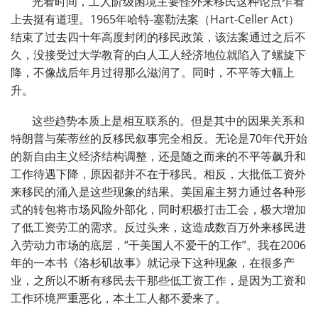
光看时间，工人阶级困境主要怪外来移民这种论点乍看
上去挺有道理。1965年哈特-塞勒法案（Hart-Celler Act）
结束了过去四十年高度封闭的移民政策，该法案通过之后不
久，没接受过大学教育的白人工人经济地位就陷入了螺旋下
降，不像战后年月过得那么滋润了。同时，不平等大幅上
升。
这些趋势本质上是相互联系的。但是其中的因果关系和
特朗普与茱蒂丝的反移民叙事完全相反。无论是70年代开始
的新自由主义经济结构调整，还是随之而来的不平等飙升和
工作待遇下降，原因都并不在于移民。相反，大批低工资外
来移民的涌入是这些现象的结果。美国雇主努力通过各种形
式的转包将市场风险外部化，同时积极打击工会，极大增加
了低工资劳工的需求。反过头来，这造成数百万外来移民进
入劳动力市场的底层，“干美国人不爱干的工作”。我在2006
年的一本书《洛杉矶故事》就记录下这种现象，在很多产
业，之所以不断有移民去干那些低工资工作，是因为工资和
工作环境严重恶化，本土工人都不爱来了。