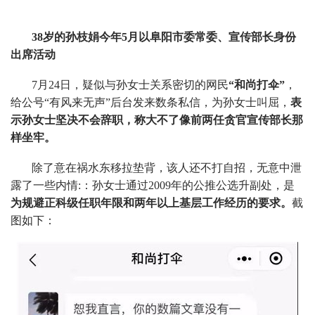
38岁的孙枝娟今年5月以阜阳市委常委、宣传部长身份
出席活动
7月24日，疑似与孙女士关系密切的网民
“和尚打伞”
，
给公号“有风来无声”后台发来数条私信，为孙女士叫屈，
表
示孙女士坚决不会辞职，称大不了像前两任贪官宣传部长那
样坐牢。
除了意在祸水东移拉垫背，该人还不打自招，无意中泄
露了一些内情:：孙女士通过2009年的公推公选升副处，是
为规避正科级任职年限和两年以上基层工作经历的要求。
截
图如下：