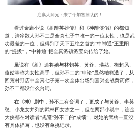
启禀大师兄：来了个加塞插队的！
看过金庸小说《射雕英雄传》和《神雕侠侣》的都知
道，清净散人孙不二是全真七子中唯一的一位女性，也是武
功最差的一位，但得到了天下五绝之首的“中神通”王重阳
的“提拔”，“中神通”把全真派镇派宝剑传给了她。
虽说有《射》迷将她与林朝英、黄蓉、瑛姑、梅超风、
傻姑等称为女性高手，但孙不二的“申论”显然糟糕透了，从
回荒村野店中全真七子第一次全体出场到嘉兴会战黄药师，
孙不二都没什么台词。
在《神》剧中，孙不二有台词了，更成了与黄蓉、李莫
愁、小龙女并列的武林四女杰之一，但在两部小说中，连金
大侠都在对读者“规避”孙不二的“成绩”，对她的武功一直没
有具体描写，也没有单挑记录。