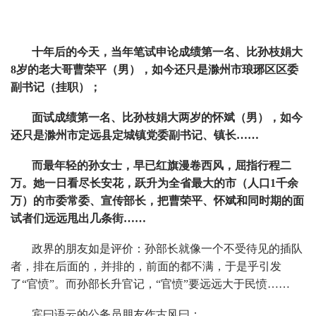
十年后的今天，当年笔试申论成绩第一名、比孙枝娟大
8岁的老大哥曹荣平（男），如今还只是滁州市琅琊区区委
副书记（挂职）；
面试成绩第一名、比孙枝娟大两岁的怀斌（男），如今
还只是滁州市定远县定城镇党委副书记、镇长……
而最年轻的孙女士，早已红旗漫卷西风，屈指行程二
万。她一日看尽长安花，跃升为全省最大的市（人口1千余
万）的市委常委、宣传部长，把曹荣平、怀斌和同时期的面
试者们远远甩出几条街……
政界的朋友如是评价：孙部长就像一个不受待见的插队
者，排在后面的，并排的，前面的都不满，于是乎引发
了“官愤”。而孙部长升官记，“官愤”要远远大于民愤……
宾曰语云的公务员朋友作古风曰：