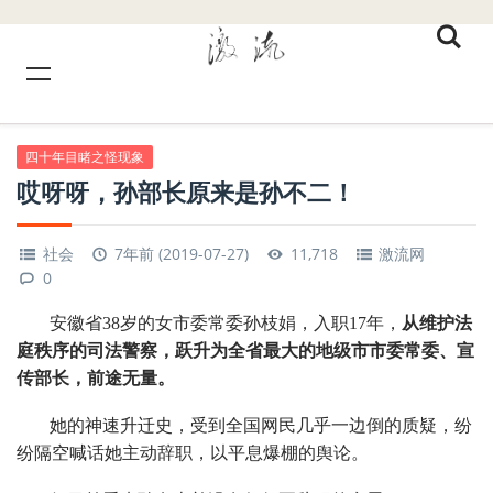
四十年目睹之怪现象
哎呀呀，孙部长原来是孙不二！
社会
7年前 (2019-07-27)
11,718
激流网
0
安徽省38岁的女市委常委孙枝娟，入职17年，
从维护法
庭秩序的司法警察，跃升为全省最大的地级市市委常委、宣
传部长，前途无量。
她的神速升迁史，受到全国网民几乎一边倒的质疑，纷
纷隔空喊话她主动辞职，以平息爆棚的舆论。