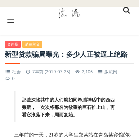
套路贷
消费主义
新型贷款骗局曝光：多少人正被逼上绝路
社会
7年前 (2019-07-25)
2,106
激流网
0
那些深陷其中的人们就如同希腊神话中的西西
弗斯，一次次将那名为欲望的巨石推上山，再
看它滚落下来，周而复始。
三年前的一天，21岁的大学生郑某站在青岛某宾馆的8