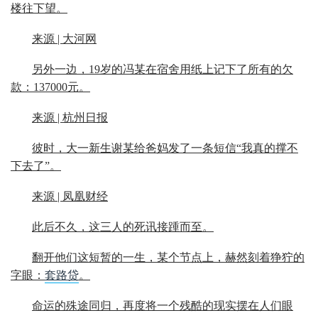
楼往下望。
来源 | 大河网
另外一边，19岁的冯某在宿舍用纸上记下了所有的欠
款：137000元。
来源 | 杭州日报
彼时，大一新生谢某给爸妈发了一条短信“我真的撑不
下去了”。
来源 | 凤凰财经
此后不久，这三人的死讯接踵而至。
翻开他们这短暂的一生，某个节点上，赫然刻着狰狞的
字眼：
套路贷
。
命运的殊途同归，再度将一个残酷的现实摆在人们眼