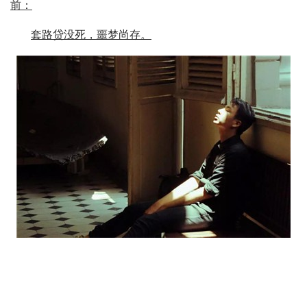
前：
套路贷没死，噩梦尚存。