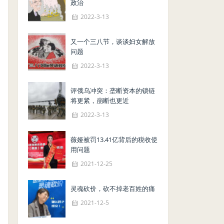
政治
2022-3-13
又一个三八节，谈谈妇女解放
问题
2022-3-13
评俄乌冲突：垄断资本的锁链
将更紧，崩断也更近
2022-3-13
薇娅被罚13.41亿背后的税收使
用问题
2021-12-25
灵魂砍价，砍不掉老百姓的痛
2021-12-5