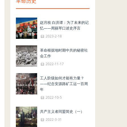
革命历史
赵月枝 白洪谭：为了未来的记
忆——周丽琴口述史序言
2023-2-18
革命根据地时期中共的秘密社
会工作
2022-11-17
工人阶级如何才能有力量？
——纪念安源路矿工运一百周
年
2022-10-5
共产主义者同盟简史（一）
2022-3-31