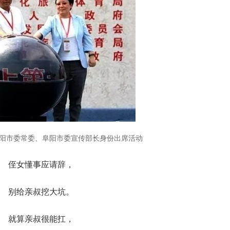
阳市委常委、阜阳市委宣传部长身份出席活动
侄女懂事应请辞，
别给亲叔挖大坑。
就算亲叔很能扛，