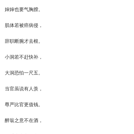
婶婶也要气胸膛。
肌体若被癌病侵，
辞职断腕才去根。
小洞若不赶快补，
大洞恐怕一尺五。
当官虽说有人羡，
尊严比官更值钱。
醉翁之意不在酒，