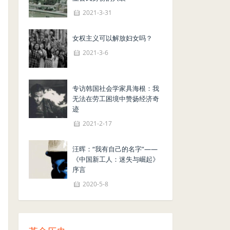
2021-3-31
女权主义可以解放妇女吗？
2021-3-6
专访韩国社会学家具海根：我
无法在劳工困境中赞扬经济奇
迹
2021-2-17
汪晖：“我有自己的名字”——
《中国新工人：迷失与崛起》
序言
2020-5-8