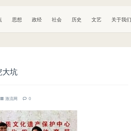
点
思想
政经
社会
历史
文艺
关于我
挖大坑
激流网
0