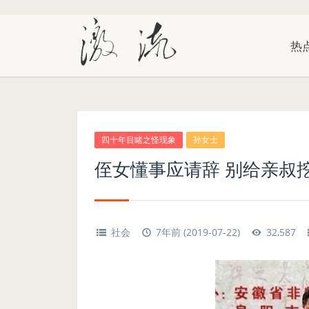
热
四十年目睹之怪现象
孙女士
侄女懂事应请辞 别给亲叔
社会
7年前 (2019-07-22)
32,587