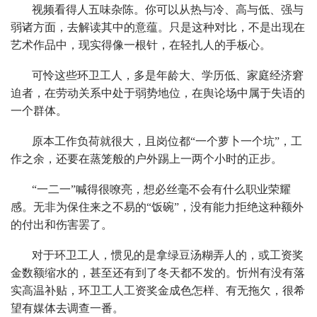
视频看得人五味杂陈。你可以从热与冷、高与低、强与
弱诸方面，去解读其中的意蕴。只是这种对比，不是出现在
艺术作品中，现实得像一根针，在轻扎人的手板心。
可怜这些环卫工人，多是年龄大、学历低、家庭经济窘
迫者，在劳动关系中处于弱势地位，在舆论场中属于失语的
一个群体。
原本工作负荷就很大，且岗位都“一个萝卜一个坑”，工
作之余，还要在蒸笼般的户外踢上一两个小时的正步。
“一二一”喊得很嘹亮，想必丝毫不会有什么职业荣耀
感。无非为保住来之不易的“饭碗”，没有能力拒绝这种额外
的付出和伤害罢了。
对于环卫工人，惯见的是拿绿豆汤糊弄人的，或工资奖
金数额缩水的，甚至还有到了冬天都不发的。忻州有没有落
实高温补贴，环卫工人工资奖金成色怎样、有无拖欠，很希
望有媒体去调查一番。