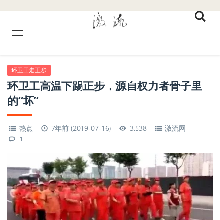
环卫工走正步
环卫工高温下踢正步，源自权力者骨子里
的“坏”
热点
7年前 (2019-07-16)
3,538
激流网
1