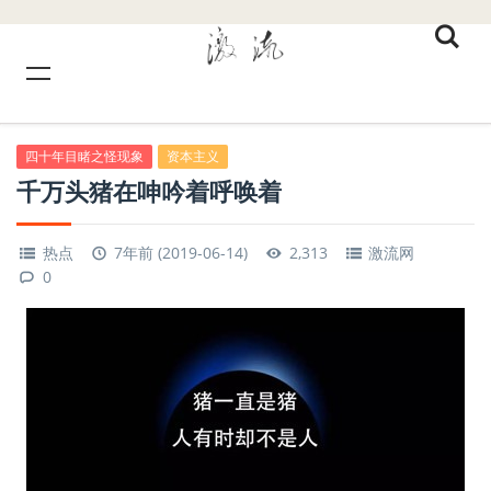
四十年目睹之怪现象
资本主义
千万头猪在呻吟着呼唤着
热点
7年前 (2019-06-14)
2,313
激流网
0