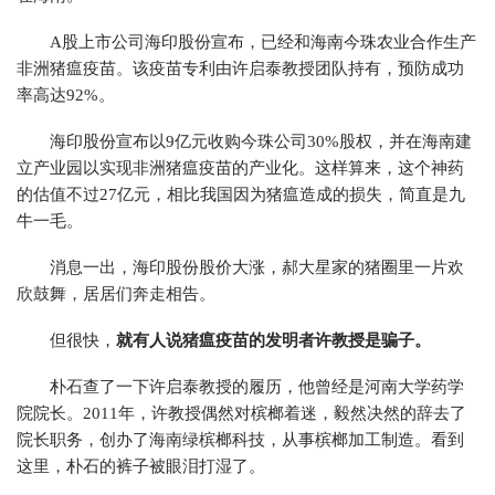
A股上市公司海印股份宣布，已经和海南今珠农业合作生产
非洲猪瘟疫苗。该疫苗专利由许启泰教授团队持有，预防成功
率高达92%。
海印股份宣布以9亿元收购今珠公司30%股权，并在海南建
立产业园以实现非洲猪瘟疫苗的产业化。这样算来，这个神药
的估值不过27亿元，相比我国因为猪瘟造成的损失，简直是九
牛一毛。
消息一出，海印股份股价大涨，郝大星家的猪圈里一片欢
欣鼓舞，居居们奔走相告。
但很快，
就有人说猪瘟疫苗的发明者许教授是骗子。
朴石查了一下许启泰教授的履历，他曾经是河南大学药学
院院长。2011年，许教授偶然对槟榔着迷，毅然决然的辞去了
院长职务，创办了海南绿槟榔科技，从事槟榔加工制造。看到
这里，朴石的裤子被眼泪打湿了。