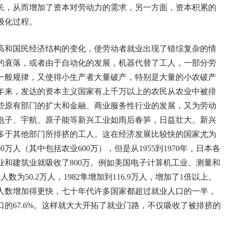
长，从而增加了资本对劳动力的需求，另一方面，资本积累的
级化过程。
高和国民经济结构的变化，使劳动者就业出现了错综复杂的情
的衰落，或者由于自动化的发展，机器代替了工人，一部分劳
一般规律，又使得小生产者大量破产，特别是大量的小农破产
年来，发达的资本主义国家有上千万以上的农民从农业中被排
些原有部门的扩大和金融、商业服务性行业的发展，又为劳动
电子、宇航、原子能等新兴工业如雨后春笋，日益壮大。新兴
多于其他部门所排挤的工人。这在经济发展比较快的国家尤为
万人（其中包括农业600万），但是从1955到1970年，日本各
造业和建筑业就吸收了800万。例如美国电子计算机工业、测量和
数为50.2万人，1982隼增加到116.9万人，增加了1倍以上。
人数增加得更快，七十年代许多国家都超过就业人口的一半，
人口的67.6%。这样就大大开拓了就业门路，不仅吸收了被排挤的
。