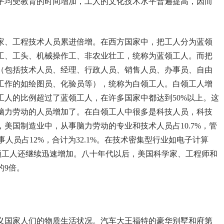
平均受教育的时间增加，工人的文化技术水平普遍提高，因而
家、工程技术人员累进倍增。在西方国家中，把工人分为蓝领
工、工头、机械操作工、非农业壮工，统称为蓝领工人。而把
（包括技术人员、经理、行政人员、销售人员、办事员、自由
工作的如绘图员、化验员等），统称为白领工人。白领工人增
工人的比例超过了蓝领工人，在许多国家中都达到50%以上。这
脑力劳动的人员增加了。在白领工人中很多是科技人员，科技
美国制造业中，从事脑力劳动的专业和技术人员占10.7%，管
办事人员占12%，合计为32.1%。在技术密集型行业如电子计算
白领工人还继续迅速增加。八十年代以后，美国科学家、工程师和
的9倍。
义国家人们的物质生活状况。汽车大王福特的豪华别墅和府第