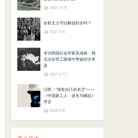
2021-3-31
女权主义可以解放妇女吗？
2021-3-6
专访韩国社会学家具海根：我
无法在劳工困境中赞扬经济奇
迹
2021-2-17
汪晖：“我有自己的名字”——
《中国新工人：迷失与崛起》
序言
2020-5-8