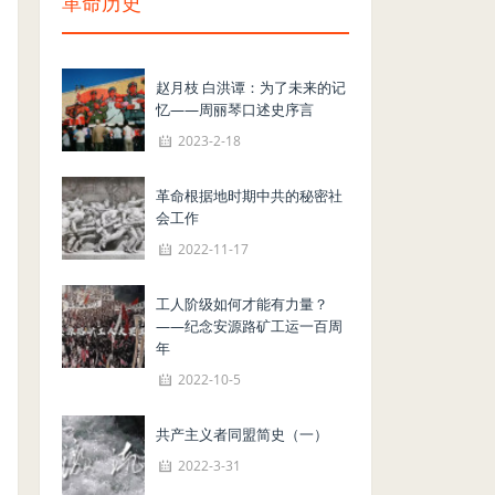
革命历史
赵月枝 白洪谭：为了未来的记
忆——周丽琴口述史序言
2023-2-18
革命根据地时期中共的秘密社
会工作
2022-11-17
工人阶级如何才能有力量？
——纪念安源路矿工运一百周
年
2022-10-5
共产主义者同盟简史（一）
2022-3-31