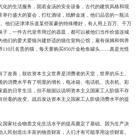
气化的生活服务，固若金汤的安全设备，古代的建筑风格和现
常举行盛大的宴会，灯红酒绿，纸醉金迷，他们品尝的一瓶法
0美元。他们还津津乐道某些富豪的特殊嗜好，有人用上百万、千万
袜子，一件古代皇帝用过的器皿，都可以被他们当作价值连城
为他们的爱犬爱猫兴建舒适的猫住室狗公馆，雇有保姆和饲养
110只名贵的猫，每天要购买850斤金枪鱼罐头……真是光怪
有了改善，鼓吹资本主义世界是消费者的天堂，世界的乐土。
级的消费水平有了明显的增长，电冰箱、电话机、洗衣机、彩
家庭的日常生活，但不能据以说明资本主义国家工人阶级不存
有丝毫的改变。战后发达资本主义国家工人阶级消费水平的提
义国家社会物质文化生活水平的提高奠定了基础。因为生产决
动人民创造出丰富的物质财富，人们才有可能享用这些财富。