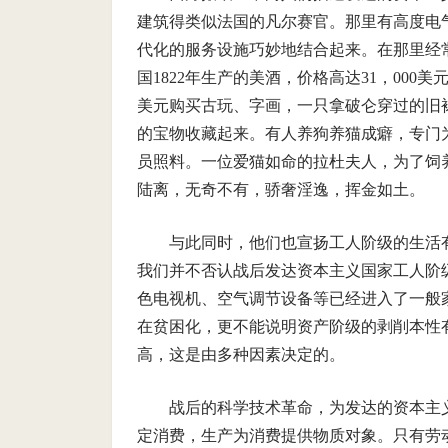
建筑得类似法国的凡尔赛官。那里有高度电
代化的服务设施巧妙地结合起来。在那里经
国1822年生产的美酒，价格高达31，00
美元购买古玩、字画，一只拿破仑穿过的旧
的宝物收藏起来。有人养狗养猫成癖，专门
员照料。一位爱猫如命的拉杜夫人，为了饲养
陆离，无奇不有，骄奢淫逸，挥金如土。
与此同时，他们也宣扬工人阶级的生活
我们并不否认战后发达资本主义国家工人阶
色电视机、空气调节设备等已经进入了一般
在贫困化，更不能说明资产阶级的剥削本性
高，这是由多种因素决定的。
战后的科学技术革命，为发达的资本主
定消费，生产为消费提供物质对象。只有劳