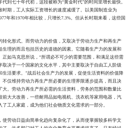
年代到七十年代初，这段被称为“黄金时代”的时间里增长最快。
济滞胀时期，工人实际工资增长的速度减缓了。以美国制造业为
 ；1977年和1970年相比较，只增长7.3%。但从长时期来看，这些国
的转化形式。而劳动力的价值，又取决于劳动力生产和再生产
括生理的而且包括历史的道德的因素。它随着生产力的发展和
。正如马克思所说，“所谓必不可少的需要范围，和满足这些需
半取决于一个国家的文化水平，其中主要取决于自由工人阶级
和生活要求。”战后社会生产力的发展，促使生活资料的价值降
。不仅维持劳动力再生产所必要的生理界限逐步提高，而且决
扩大。劳动力再生产所必需的生活资料，劳务的范围和数量比
较前大大改善，一些耐用品如电视机、洗衣机等家用电器，汽
入了工人家庭，成为他们社会物质文化需求的一部分。
，使劳动日益由简单化趋向复杂化了，从而使掌握较多科学文