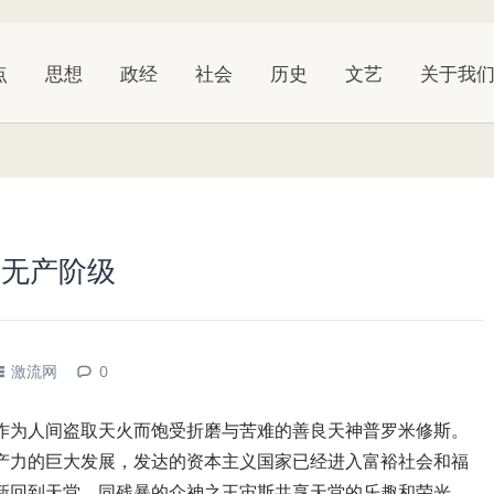
点
思想
政经
社会
历史
文艺
关于我
的无产阶级
激流网
0
作为人间盗取天火而饱受折磨与苦难的善良天神普罗米修斯。
产力的巨大发展，发达的资本主义国家已经进入富裕社会和福
新回到天堂，同残暴的众神之王宙斯共享天堂的乐趣和荣光。