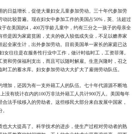
用的日益增长，促使大量妇女儿童参加劳动。三十年代参加劳
劳动比较普遍。现在妇女中参加工作的美国占50%，英、法超过
以致于在美国的4，400万学龄儿童中，约有三分之一孩子的母亲全
有些是因为家庭贫困，丈夫的收入较低或失业，不足以赡养家
担起全家生计，出外参加劳动。目前美国单一家长的家庭已达
这些妇女往往是在服务性行业中工作，做计时临时工，工资菲薄。
工资和劳保福利支出，而且可以随时解雇。生意兴隆时，召之
临时工的蓄水库。妇女参加劳动大大扩大了雇佣劳动队伍。
的增加，还因为有一支外籍工人的队伍。七十年代源源不断地
上没有统计在内的100万非法外籍工人共计900万人。美国每年
经合法手续移入的劳劫者。这些移民大部分来自发展中国家，
分。
质也大大提高了。科学技术的进步，使生产过程对劳动者的熟