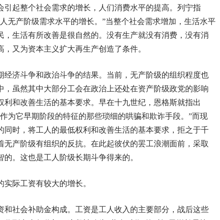
会引起整个社会需求的增长，人们消费水平的提高。列宁指
工人无产阶级需求水平的增长。”当整个社会需求增加，生活水平
民，生活有所改善是很自然的。没有生产就没有消费，没有消
高，又为资本主义扩大再生产创造了条件。
期经济斗争和政治斗争的结果。当前，无产阶级的组织程度也
中，虽然其中大部分工会在政治上还处在资产阶级政党的影响
权利和改善生活的基本要求。早在十九世纪，恩格斯就指出
用作为它早期阶段的特征的那些琐细的哄骗和欺诈手段。”而现
的同时，将工人的最低权利和改善生活的基本要求，拒之于千
着无产阶级有组织的反抗。在此起彼伏的罢工浪潮面前，采取
智的。这也是工人阶级长期斗争得来的。
的实际工资有较大的增长。
资和社会补助金构成。工资是工人收入的主要部分，战后这些