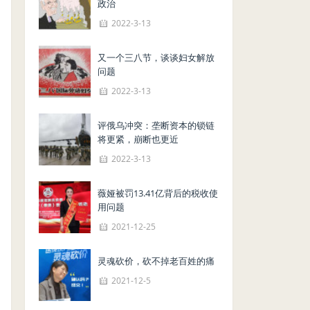
政治
2022-3-13
又一个三八节，谈谈妇女解放
问题
2022-3-13
评俄乌冲突：垄断资本的锁链
将更紧，崩断也更近
2022-3-13
薇娅被罚13.41亿背后的税收使
用问题
2021-12-25
灵魂砍价，砍不掉老百姓的痛
2021-12-5