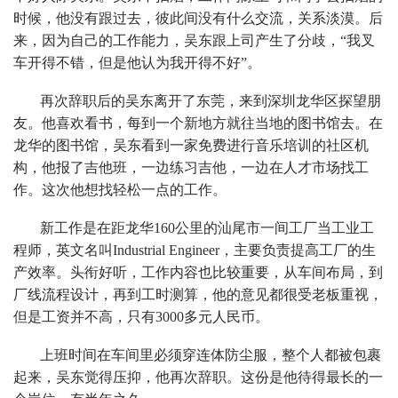
时候，他没有跟过去，彼此间没有什么交流，关系淡漠。后
来，因为自己的工作能力，吴东跟上司产生了分歧，“我叉
车开得不错，但是他认为我开得不好”。
再次辞职后的吴东离开了东莞，来到深圳龙华区探望朋
友。他喜欢看书，每到一个新地方就往当地的图书馆去。在
龙华的图书馆，吴东看到一家免费进行音乐培训的社区机
构，他报了吉他班，一边练习吉他，一边在人才市场找工
作。这次他想找轻松一点的工作。
新工作是在距龙华160公里的汕尾市一间工厂当工业工
程师，英文名叫Industrial Engineer，主要负责提高工厂的生
产效率。头衔好听，工作内容也比较重要，从车间布局，到
厂线流程设计，再到工时测算，他的意见都很受老板重视，
但是工资并不高，只有3000多元人民币。
上班时间在车间里必须穿连体防尘服，整个人都被包裹
起来，吴东觉得压抑，他再次辞职。这份是他待得最长的一