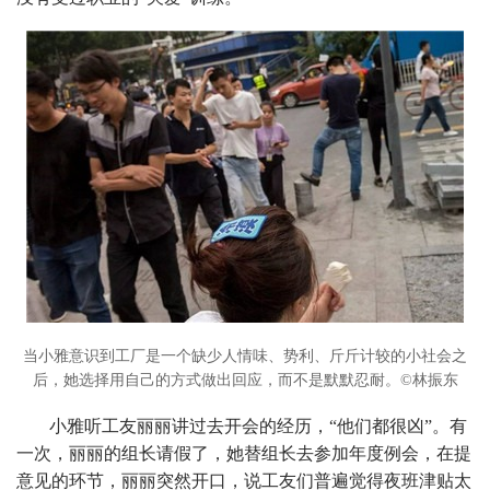
当小雅意识到工厂是一个缺少人情味、势利、斤斤计较的小社会之
后，她选择用自己的方式做出回应，而不是默默忍耐。©林振东
小雅听工友丽丽讲过去开会的经历，“他们都很凶”。有
一次，丽丽的组长请假了，她替组长去参加年度例会，在提
意见的环节，丽丽突然开口，说工友们普遍觉得夜班津贴太