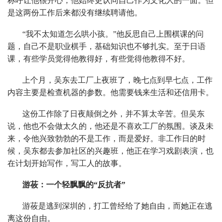
称呼让他很开心，他始终更认同自己作为文化人的一面。但
是这两份工作后来都没有继续聘请他。
“我不太知道怎么哄小孩。”他反思自己上围棋课的问
题，自己不是职业棋手，基础知识也不够扎实。至于日语
课，有些学员觉得他教得好，有些觉得他教得不好。
上个月，吴东去工厂上夜班了，晚七点到早七点，工作
内容主要是检查机器的参数。他需要钱来生活和还信用卡。
这份工作除了日夜颠倒之外，并不算太辛苦。但吴东
说，他也不会做太久的，他还是不喜欢工厂的氛围。谈及未
来，令他兴致勃勃的不是工作，而是爱好。非工作日的时
候，吴东都去参加社区的兴趣班，他正在学习戏剧表演，也
在计划开始写作，写工人的故事。
游莜：一个轻飘飘的“反抗者”
游莜是逃到深圳的，打工曾经给了她自由，而她正在逃
离这份自由。