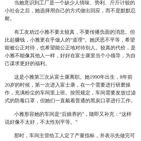
当她意识到工厂是一个缺少人情味、势利、斤斤计较的
小社会之后，她选择用自己的方式做出回应，而不是默默忍
耐。
有工友劝过小雅不要太较真，不要传播负面的消息。但
比起赚钱，小雅更在乎做人的“道理”。她厌恶不平等，希望
能被公正对待，也希望能公正地对待别人。较真的代价，是
小雅不能像其他人一样，好好在富士康里当个小领导，为自
己谋求更好的福利。
这是小雅第三次从富士康离职。她1990年出生，8年前
20岁的时候，第一次进入富士康，在一个需要进行研磨操
作，充满粉尘的车间里上班。按照规定，车间需要发放过滤
式的防毒口罩，但她们一直戴着普通的黑炭口罩进行工作。
小雅形容她的车间是“后娘养的”，随即又补充：“这样
说好像不太好，不太性别平等。”
那时，车间主管给工人定了产量指标，并表示先做完可