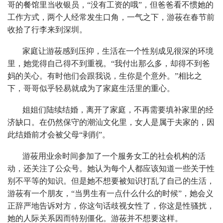
哥的餐馆里当收银员，“没有工资的哦”，但爸爸看不惯她的
工作方式，两个人经常发生口角，一气之下，游莜在春节前
收拾了行李来到深圳。
家庭让游莜感到压抑，生活在一个性别成见很深的环境
里，她觉得自己得不到重视。“我付出那么多，却得不到爸
妈的关心。有时他们会跟我说，生你是个意外。”相比之
下，哥哥似乎轻易就成为了家庭生活里的重心。
姐姐们陆续结婚，离开了家庭，不再需要填补家里的经
济缺口。在仍然保守的潮汕文化里，女人是属于夫家的，因
此结婚前才会被父母“剥削”。
游莜用业余时间参加了一个服务女工的社会机构的活
动，还关注了公众号。她认为每个人都应该知道一些关于性
别不平等的知识。但是她不想要被知识打乱了自己的生活，
游莜有一个朋友，“当男生有一点什么什么的时候”，她会义
正辞严地告诉对方，你这句话歧视女性了，你这是性骚扰，
她的人际关系因而特别僵化。游莜并不想要这样。