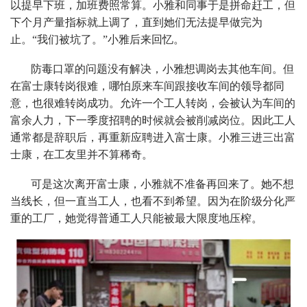
以提早下班，加班费照常算。小雅和同事于是拼命赶工，但
下个月产量指标就上调了，直到她们无法提早做完为
止。“我们被坑了。”小雅后来回忆。
防毒口罩的问题没有解决，小雅想调岗去其他车间。但
在富士康转岗很难，哪怕原来车间跟接收车间的领导都同
意，也很难转岗成功。允许一个工人转岗，会被认为车间的
富余人力，下一季度招聘的时候就会被削减岗位。因此工人
通常都是辞职后，再重新应聘进入富士康。小雅三进三出富
士康，在工友里并不算稀奇。
可是这次离开富士康，小雅就不准备再回来了。她不想
当线长，但一直当工人，也看不到希望。因为在阶级分化严
重的工厂，她觉得普通工人只能被最大限度地压榨。