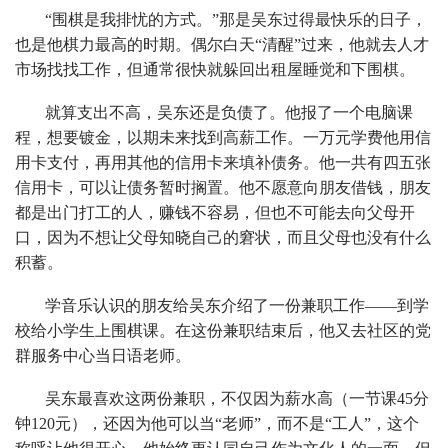
“围棋是我排忧的方式。”那是吴东过得最快乐的日子，
也是他棋力最高的时期。偶尔白天“清醒”过来，他就去人才
市场找找工作，但通常很快就躲回出租屋睡觉和下围棋。
就算支出不高，吴东还是负债了。他报了一个电脑课
程，想要镀金，以期未来找到高薪工作。一万元学费他用信
用卡支付，再用其他的信用卡来填补债务。他一共有四五张
信用卡，可以让债务暂时搁置。他不愿意向朋友借钱，朋友
都是出门打工的人，赚钱不容易，但也不可能去向父母开
口，因为不想让父母知晓自己的窘状，而且父母也没有什么
积蓄。
学音乐认识的朋友给吴东介绍了一份兼职工作——到学
校给小学生上围棋课。在这份兼职结束后，他又去社区的党
群服务中心当日语老师。
吴东最喜欢这两份兼职，不仅因为薪水高（一节课45分
钟120元），还因为他可以当“老师”，而不是“工人”，这个