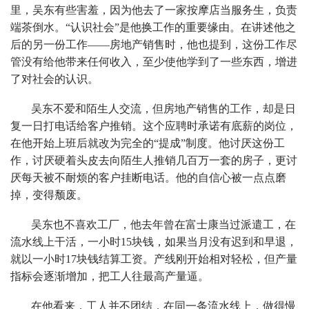
里，吴东有些害羞，因为他去了一家按摩店当服务生，负责
端茶倒水。“认识社会”是他换工作的重要缘由。在讲述他之
后的另一份工作——房地产销售时，他也提到，这份工作尽
管没有给他带来任何收入，至少使他学到了一些东西，增进
了对社会的认识。
吴东不爱和陌生人交流，但房地产销售的工作，却是日
复一日打电话给客户推销。这个应聘时承诺有底薪的岗位，
在他开始上班后就改为完全的“提成”制度。他讨厌这份工
作，讨厌硬着头皮去向陌生人推销几百万一套的房子，更讨
厌每天被不耐烦的客户挂断电话。他的自信心被一点点磨
掉，变得颓废。
吴东也不喜欢工厂，他去年曾在富士康当过派遣工，在
流水线上干活，一小时15块钱，如果当月没有迟到和早退，
就以一小时17块钱结算工资。产线刚开始相对轻松，但产量
指标会逐渐增加，把工人往最高产量逼。
在他看来，工人并不团结，在同一条流水线上，做得慢