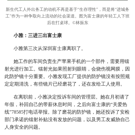
新生代工人外出务工的动机不再是基于“生存理性”，而是将“进城务
工”作为一种争取向上流动的社会渠道。图为富士康的年轻工人下班
后在打桌球。©林振东
小雅：三进三出富士康
小雅第三次从深圳富士康离职了。
她工作的车间负责生产苹果手机的一个部件，需要用镭
射光进行加工。镭射光如果照射到眼睛，会烧伤视网膜，因
此防护镜十分重要。小雅发现工厂提供的防护镜没有按照规
定定期清洗，有些镜片已经磨花了，还在发给工人使用。
在离职前，小雅决定投诉车间的管理层。她在月初请了
年假，补回自己的带薪休息时间，之后向富士康的“关爱热
线”78585打电话举报。除了磨花的防护镜，她还投诉了安检
部门承诺的镭射补贴没有发放的问题，以及男工友威胁自己
人身安全的问题。