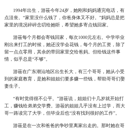
1994年出生，游莜今年24岁，她刚和妈妈通完电话，有
点沮丧。“家里没什么钱了，你爸身体又不好。”妈妈总是把
家里的境况碎碎念叨给她听，希望她多寄点钱回家。
游莜每个月都会寄钱回家，每次1000元左右。中学毕业
刚出来打工的时候，她还没学会花钱，每个月的工资，除了
留一点点零用，其余的带回家里交给爸妈。但给钱这件事
情，似乎总是“不够”。
游莜在广东潮汕地区出生长大，有三个哥哥，她从小受
到的家庭教育，是她和姐姐们要多赚一些钱，帮助哥哥们娶
妻生子。
“有时觉得很不公平。”游莜说，姐姐们十几岁就开始打
工，赚钱给弟弟交学费。游莜的姐姐几乎没有上过学，而大
哥一路读完了大学，但毕业后也“没有找到很好的工作”。
游莜是在一次和爸爸的争吵里离家出走的。那时她在哥