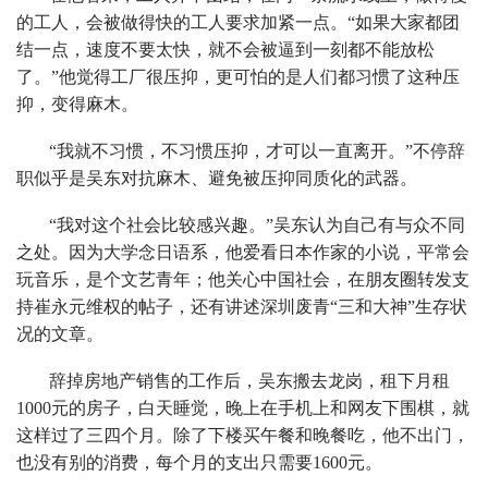
的工人，会被做得快的工人要求加紧一点。“如果大家都团
结一点，速度不要太快，就不会被逼到一刻都不能放松
了。”他觉得工厂很压抑，更可怕的是人们都习惯了这种压
抑，变得麻木。
“我就不习惯，不习惯压抑，才可以一直离开。”不停辞
职似乎是吴东对抗麻木、避免被压抑同质化的武器。
“我对这个社会比较感兴趣。”吴东认为自己有与众不同
之处。因为大学念日语系，他爱看日本作家的小说，平常会
玩音乐，是个文艺青年；他关心中国社会，在朋友圈转发支
持崔永元维权的帖子，还有讲述深圳废青“三和大神”生存状
况的文章。
辞掉房地产销售的工作后，吴东搬去龙岗，租下月租
1000元的房子，白天睡觉，晚上在手机上和网友下围棋，就
这样过了三四个月。除了下楼买午餐和晚餐吃，他不出门，
也没有别的消费，每个月的支出只需要1600元。