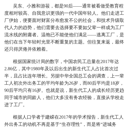
吴东、小雅和游莜，都是90后——通常被看做受教育程
度相对较高、自我意识更强的一代中国年轻人。他们走进工
厂伊始，便要面对财富分布愈发不公的社会，和技术升级取
代人力的趋势，他们需要去选择要不要如父辈一样成为工厂
流水线的附庸者。温饱已不能使他们满足——逃离工厂，是
他们在当下年轻时光里不断重复的主题。但往复来返，最终
还只得厌倦并依赖着。
根据国家统计局的数字，中国农民工总量在2017年达
2.86亿，其中1980年及以后出生的新生代工人占比首次过
半，且占比连年增长。另据中华全国总工会的调查，上一辈
工人初次外出务工的平均年龄为26岁，而80后平均是18岁，
90后平均只有16岁。也就是说，新生代工人的成长经历更趋
同于城市的同龄人，他们大多没有务农经验，直接从学校走
进了工厂。
根据人口学者于建嵘在2017年的学术报告，新生代工人
外出务工的动机不再是基于“生存理性”，而是将“进城务