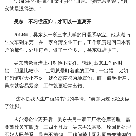
“只能在‘不好’跟‘非常不好’里面选。”她无奈地说，“其
实就是没得选。”
吴东：不习惯压抑，才可以一直离开
2014年，吴东从一所三本大学的日语系毕业。他从湖南
坐火车到东莞，在一家台湾企业工作，工作职责是回日本客
户的邮件，处理订单。做了一个多月，吴东就辞职了。
吴东感觉台湾上司对他不友好。“我刚出来工作的时
候，胆量比较小。”上司总是盯着他的工作，一出错，比如
打印纸张大小不对，就会态度很凶地骂他。而一遭受批评，
吴东就容易紧张，工作就更经常出错。
“这不是我人生中值得书写的事情。”吴东为这段经历做
了注脚。
从台湾企业离开后，吴东去另一家工厂做仓库管理，需
要驾驶叉车搬货。三四个月后，吴东再次离职，原因是处理
不好人际关系。吴东不抽烟，工作间隙上司和同事去抽烟的