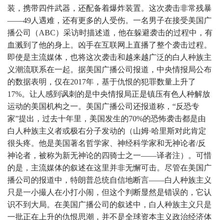
装，携带四件武器，还配备着爆炸装置。这次袭击非常残暴
——49人遇难，还有更多的人受伤。一名男子在接受美国广
播公司（ABC）采访时描述道，他在躲避袭击的过程中，有
血溅到了他的身上。凶手在互联网上直播了整个袭击过程。
即使是主流媒体，也将这次袭击和越来越广泛的白人种族主
义潮流联系在一起。据美国广播公司报道，中央情报局公布
的数据表明，仅在2017年，基于仇恨的犯罪数量上升了
17%。让人感到讽刺的是中央情报局正是镇压有色人种解放
运动的美国机构之一。美国广播公司还报道称，“反恐专
家”提出，过去十年里，美国发生的70%的恐怖袭击都是由
白人种族主义者或极右分子发动的（山姆·哈里斯对此肯定
很头疼。他是美国著名哲学家、神经科学家和无神论者/反
神论者，被称为新无神论的四骑士之一——译者注）。可惜
的是，主流媒体的叙述在这里并非无懈可击。尽管在美国广
播公司的报道中，特朗普总统自信地断言——白人种族主义
只是一小撮人在小打小闹，但这个判断显然是错误的，它认
识不到大局。在美国广播公司的叙述中，白人种族主义只是
一批正在上升的仇恨思潮，并不是全球资本主义政治经济体