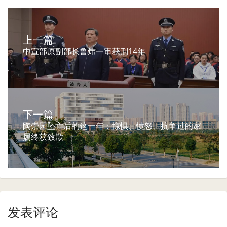
上一篇
中宣部原副部长鲁炜一审获刑14年
下一篇
陶崇园坠亡后的这一年：惊惧、愤怒、抗争过的家
属终获致歉
发表评论