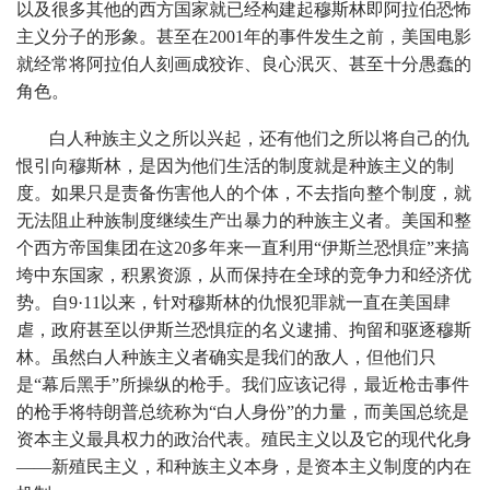
以及很多其他的西方国家就已经构建起穆斯林即阿拉伯恐怖
主义分子的形象。甚至在2001年的事件发生之前，美国电影
就经常将阿拉伯人刻画成狡诈、良心泯灭、甚至十分愚蠢的
角色。
白人种族主义之所以兴起，还有他们之所以将自己的仇
恨引向穆斯林，是因为他们生活的制度就是种族主义的制
度。如果只是责备伤害他人的个体，不去指向整个制度，就
无法阻止种族制度继续生产出暴力的种族主义者。美国和整
个西方帝国集团在这20多年来一直利用“伊斯兰恐惧症”来搞
垮中东国家，积累资源，从而保持在全球的竞争力和经济优
势。自9·11以来，针对穆斯林的仇恨犯罪就一直在美国肆
虐，政府甚至以伊斯兰恐惧症的名义逮捕、拘留和驱逐穆斯
林。虽然白人种族主义者确实是我们的敌人，但他们只
是“幕后黑手”所操纵的枪手。我们应该记得，最近枪击事件
的枪手将特朗普总统称为“白人身份”的力量，而美国总统是
资本主义最具权力的政治代表。殖民主义以及它的现代化身
——新殖民主义，和种族主义本身，是资本主义制度的内在