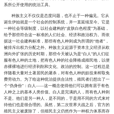
系所公开使用的统治工具。
种族主义不仅仅是态度问题，也不止于一种偏见。它从
诞生伊始就是一个社会的控制系统，并一直延续至今。它是
一种社会等级制度，以社会建构的“皮肤白色程度”为基础，
给予那些符合这一标准的人们社会、经济和政治权力。而依
据这一社会建构标准，那些有色人种则成为所谓的“他者”，
被排斥出权力分配之外。种族主义起源于资本主义经济从欧
洲向外扩张的历史时期，那些今天被认为是“白人”的人们征
服有色人种的土地，把有色人种的社会降格成殖民地，以便
赤裸裸地进行经济剥削和文化、政治的控制。这一过程总是
伴随着大量对土著居民的屠杀，对有色人种的奴役来榨取免
费劳动力。为了给这种统治提供合法性，殖民者们想出了一
个“伪身份”：白人——这一概念使得他们可以拥有居于有色
人种之上的基本人类价值。白人是完满的人，而有色人种则
不是。他们是另一种人，是不同的，于是用不同的方式来对
待他们也是很合理的。虽然，第二次世界大战之后，官方的
殖民主义被废除了，但殖民主义仍然作为一种权力体系而存