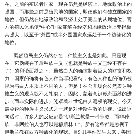
在。之前的殖民者国家，现在仍然是经济上、地缘政治上的
强国，而那些之前是殖民地的国家，即便他们有独立国家的
地位，但仍然在地缘政治和经济上处于完全的从属地位。官
方的殖民体系使“中心”国家能够在经济和地缘政治上变得极
其强大，以至于“外围”或半外围国家永远处于一个边缘化的
地位。
既然殖民主义仍然存在，种族主义也是如此。只是现
在，它伪装在了后种族主义（也就是种族主义已经不存在
了）的和谐面纱之下。虽然白人的确控制着巨大的财富和权
力，国家的确将有色人种当罪犯看待，有色人种也的确仍被
视为与白人本质上不同的人，但是！在公开场合公然表达种
族主义的观点就不太礼貌了。因此，蒙着意识形态面纱的进
步（而非实际的进步）笼罩着21世纪白人霸权的现实。今天
最尖锐的种族主义形式之一就是对伊斯兰教的仇视。说出这
句话时，许多人的反应都是“伊斯兰教是一种宗教，而非种
族，非阿拉伯人也可以是穆斯林！”。所有这些都是忽视了
伊斯兰教在西方种族化的现状。自9·11事件发生以来，美国