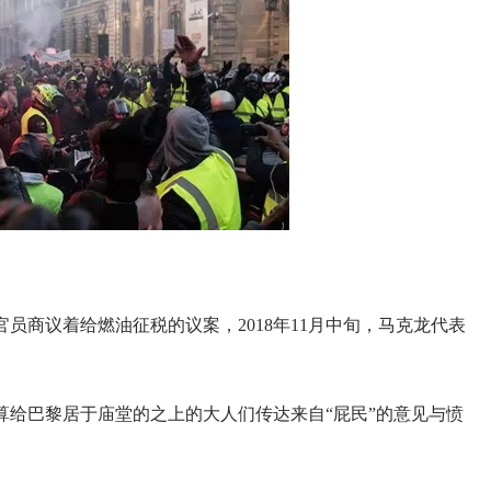
员商议着给燃油征税的议案，2018年11月中旬，马克龙代表
算给巴黎居于庙堂的之上的大人们传达来自“屁民”的意见与愤