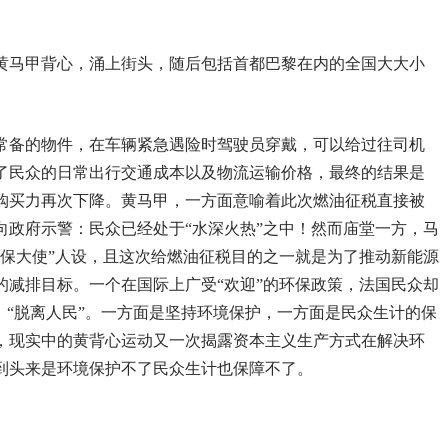
众身穿黄马甲背心，涌上街头，随后包括首都巴黎在内的全国大大小
常备的物件，在车辆紧急遇险时驾驶员穿戴，可以给过往司机
高了民众的日常出行交通成本以及物流运输价格，最终的结果是
购买力再次下降。黄马甲，一方面意喻着此次燃油征税直接被
向政府示警：民众已经处于“水深火热”之中！然而庙堂一方，马
环保大使”人设，且这次给燃油征税目的之一就是为了推动新能源
的减排目标。一个在国际上广受“欢迎”的环保政策，法国民众却
、“脱离人民”。一方面是坚持环境保护，一方面是民众生计的保
，现实中的黄背心运动又一次揭露资本主义生产方式在解决环
到头来是环境保护不了民众生计也保障不了。