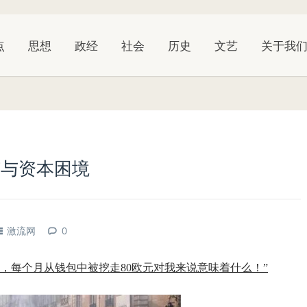
点
思想
政经
社会
历史
文艺
关于我
殇与资本困境
激流网
0
，每个月从钱包中被挖走80欧元对我来说意味着什么！”