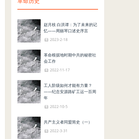
革命历史
赵月枝 白洪谭：为了未来的记
忆——周丽琴口述史序言
2023-2-18
革命根据地时期中共的秘密社
会工作
2022-11-17
工人阶级如何才能有力量？
——纪念安源路矿工运一百周
年
2022-10-5
共产主义者同盟简史（一）
2022-3-31