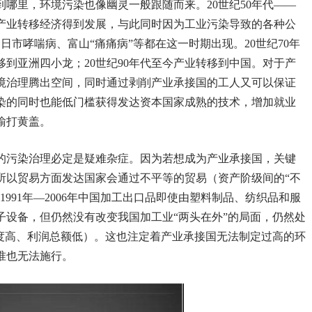
哪里，环境污染也像幽灵一般跟随而来。20世纪50年代——
的产业转移经济得到发展，与此同时因为工业污染导致的各种公
四日市哮喘病、富山“痛痛病”等都在这一时期出现。20世纪70年
移到亚洲四小龙；20世纪90年代至今产业转移到中国。对于产
境治理腾出空间，同时通过剥削产业承接国的工人又可以保证
染的同时也能低门槛获得发达资本国家成熟的技术，增加就业
瑜打黄盖。
的污染治理必定是疑难杂症。因为若想成为产业承接国，关键
所以贸易方面发达国家会通过不平等的贸易（资产阶级间的“不
991年—2006年中国加工出口品即使由塑料制品、纺织品和服
子设备，但仍然没有改变我国加工业“两头在外”的局面，仍然处
额度高、利润总额低）。这也注定着产业承接国无法制定过高的环
准也无法施行。