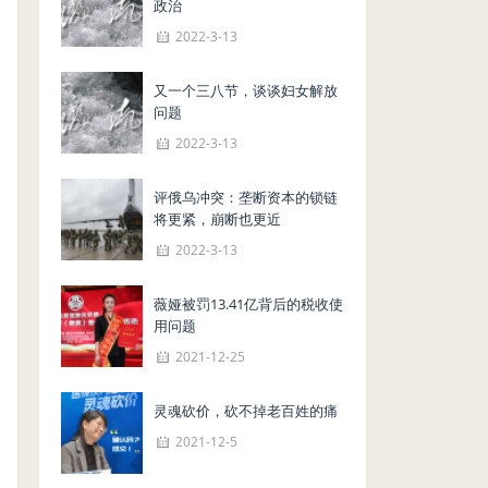
政治
2022-3-13
又一个三八节，谈谈妇女解放
问题
2022-3-13
评俄乌冲突：垄断资本的锁链
将更紧，崩断也更近
2022-3-13
薇娅被罚13.41亿背后的税收使
用问题
2021-12-25
灵魂砍价，砍不掉老百姓的痛
2021-12-5