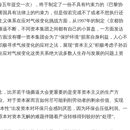
（每五年提交一次），终于制定了一份不具有约束力的《巴黎协
署国具有法律上的约束力，但是假若完成不了或者不想执行还
义体系在应对气候变化挑战方面，从1997年的制定《京都协
后撕逼不断，不同资本集团之间都有自己的小算盘，一方面发达
方面没有哪一资本集团会为了“保护环境”损害自身利益，人心不
积极寻求气候变化的应对之法，展现“资本主义”积极考虑子孙后
在应对气候变化这类关系绝大说多数人生存与发展的问题上资
上，比开若干场撕逼大会更重要的是变革资本主义的生产方
业。对于资本家而言如何尽可能剥削劳动者的剩余价值、实现
“本性”出发资本对环保只会感到厌恶，因为环保会压低利润。一
原本对资本无解的难题伴随着产业转移得到较好的“处理”。