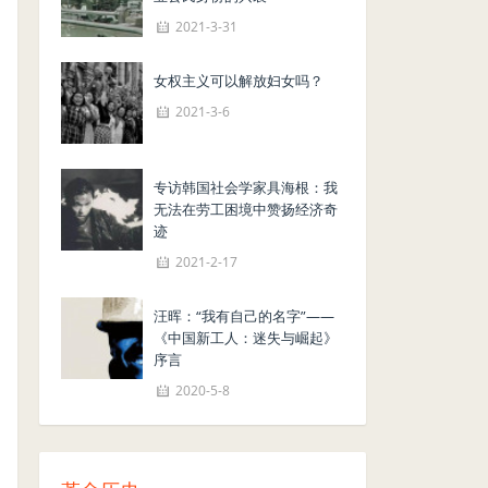
2021-3-31
女权主义可以解放妇女吗？
2021-3-6
专访韩国社会学家具海根：我
无法在劳工困境中赞扬经济奇
迹
2021-2-17
汪晖：“我有自己的名字”——
《中国新工人：迷失与崛起》
序言
2020-5-8