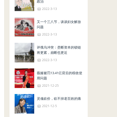
政治
2022-3-13
又一个三八节，谈谈妇女解放
问题
2022-3-13
评俄乌冲突：垄断资本的锁链
将更紧，崩断也更近
2022-3-13
薇娅被罚13.41亿背后的税收使
用问题
2021-12-25
灵魂砍价，砍不掉老百姓的痛
2021-12-5