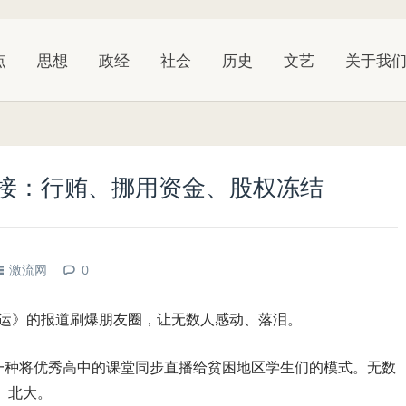
点
思想
政经
社会
历史
文艺
关于我
红接：行贿、挪用资金、股权冻结
激流网
0
命运》的报道刷爆朋友圈，让无数人感动、落泪。
是一种将优秀高中的课堂同步直播给贫困地区学生们的模式。无数
、北大。