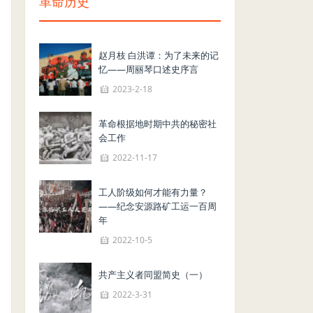
革命历史
赵月枝 白洪谭：为了未来的记
忆——周丽琴口述史序言
2023-2-18
革命根据地时期中共的秘密社
会工作
2022-11-17
工人阶级如何才能有力量？
——纪念安源路矿工运一百周
年
2022-10-5
共产主义者同盟简史（一）
2022-3-31