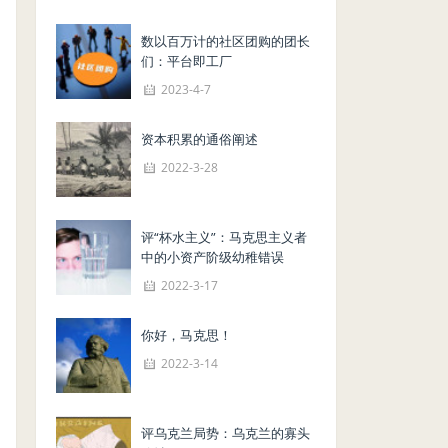
数以百万计的社区团购的团长
们：平台即工厂
2023-4-7
资本积累的通俗阐述
2022-3-28
评“杯水主义”：马克思主义者
中的小资产阶级幼稚错误
2022-3-17
你好，马克思！
2022-3-14
评乌克兰局势：乌克兰的寡头