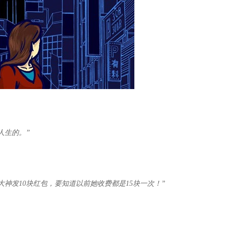
人生的。”
神发10块红包，要知道以前她收费都是15块一次！”