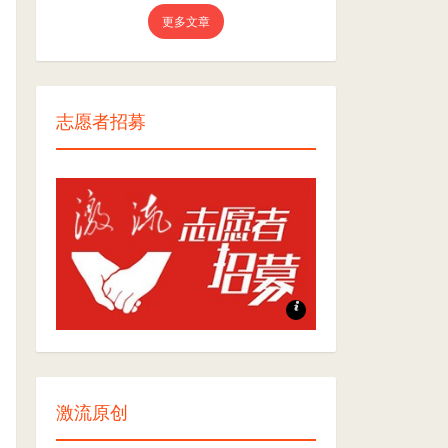
更多文章
志愿者招募
志愿者招募
激流原创