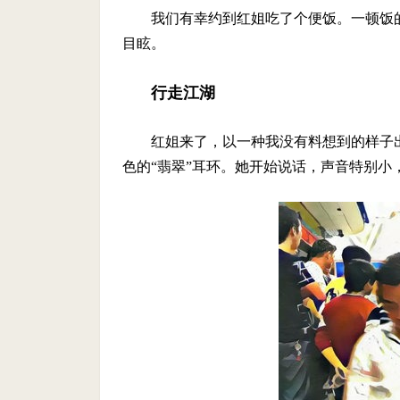
我们有幸约到红姐吃了个便饭。一顿饭
目眩。
行走江湖
红姐来了，以一种我没有料想到的样子
色的“翡翠”耳环。她开始说话，声音特别小