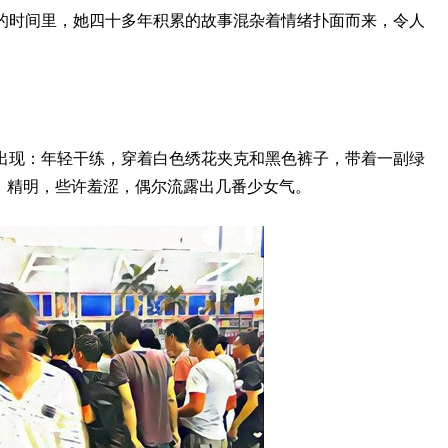
的时间里，她四十多年积累的故事混杂着情绪扑面而来，令人
出现：年轻干练，穿着白色绣花夹克和黑色裤子，带着一副绿
，精明，些许羞涩，偶尔流露出几番少女气。