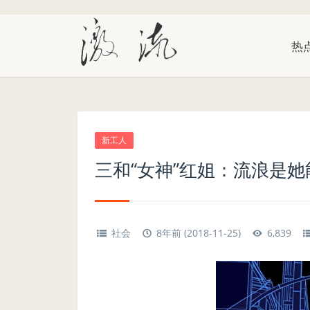
热
新工人
三和“女神”红姐：流浪是
社会
8年前 (2018-11-25)
6,839