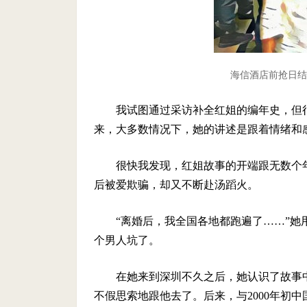
海信酒店前抢日结
我试图通过采访补全红姐的编年史，但
来，大多数情况下，她的讲述是跟着情绪和
很快我发现，红姐故事的开端跟无数个
后被爱欺骗，却又不断赴汤蹈火。
“离婚后，我全国各地都跑遍了……”
个男人坑了。
在她来到深圳不久之后，她认识了故事
不假思索地跟他去了。后来，与2000年初