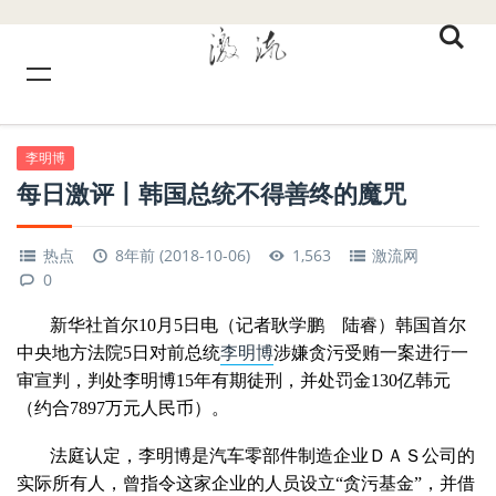
李明博
每日激评丨韩国总统不得善终的魔咒
热点
8年前 (2018-10-06)
1,563
激流网
0
新华社首尔10月5日电（记者耿学鹏 陆睿）韩国首尔
中央地方法院5日对前总统
李明博
涉嫌贪污受贿一案进行一
审宣判，判处李明博15年有期徒刑，并处罚金130亿韩元
（约合7897万元人民币）。
法庭认定，李明博是汽车零部件制造企业ＤＡＳ公司的
实际所有人，曾指令这家企业的人员设立“贪污基金”，并借