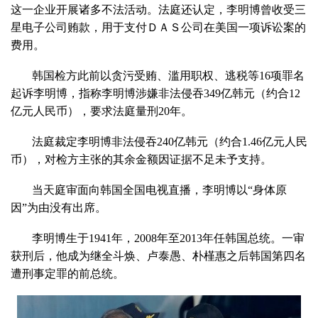
这一企业开展诸多不法活动。法庭还认定，李明博曾收受三
星电子公司贿款，用于支付ＤＡＳ公司在美国一项诉讼案的
费用。
韩国检方此前以贪污受贿、滥用职权、逃税等16项罪名
起诉李明博，指称李明博涉嫌非法侵吞349亿韩元（约合12
亿元人民币），要求法庭量刑20年。
法庭裁定李明博非法侵吞240亿韩元（约合1.46亿元人民
币），对检方主张的其余金额因证据不足未予支持。
当天庭审面向韩国全国电视直播，李明博以“身体原
因”为由没有出席。
李明博生于1941年，2008年至2013年任韩国总统。一审
获刑后，他成为继全斗焕、卢泰愚、朴槿惠之后韩国第四名
遭刑事定罪的前总统。