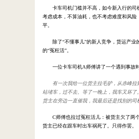
卡车司机门槛并不高，如今新入行的司
考虑成本，不算油耗，也不考虑难度和风险
平。
除了“不懂事儿”的新人竞争，货运产
的“冤枉活”。
一位卡车司机A师傅讲了一个遇到事故时
有一次我给一位货主拉毛驴，从赤峰拉
站堵车，过不去。等了一晚上，我车又坏了
货主在旁边一直催我，我最后还是找别的司
C师傅也拉过冤枉活儿：被货主欠了两
货主已经在跟车时出车祸死了。只得作罢。