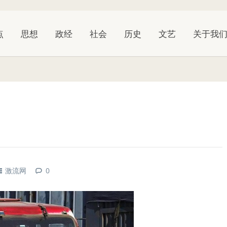
点
思想
政经
社会
历史
文艺
关于我
激流网
0