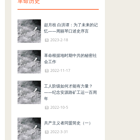
革命历史
赵月枝 白洪谭：为了未来的记
忆——周丽琴口述史序言
2023-2-18
革命根据地时期中共的秘密社
会工作
2022-11-17
工人阶级如何才能有力量？
——纪念安源路矿工运一百周
年
2022-10-5
共产主义者同盟简史（一）
2022-3-31