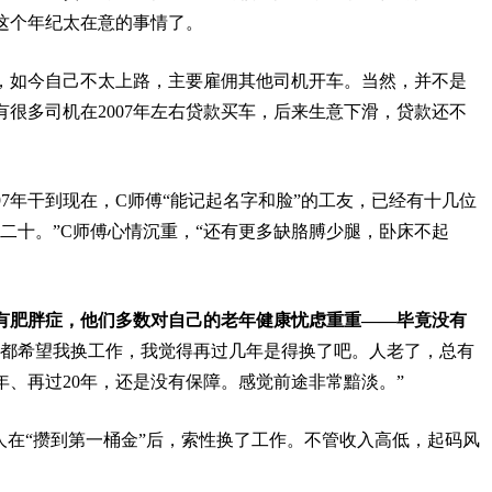
这个年纪太在意的事情了。
，如今自己不太上路，主要雇佣其他司机开车。当然，并不是
很多司机在2007年左右贷款买车，后来生意下滑，贷款还不
97年干到现在，C师傅“能记起名字和脸”的工友，已经有十几位
二十。”C师傅心情沉重，“还有更多缺胳膊少腿，卧床不起
有肥胖症，他们多数对自己的老年健康忧虑重重——毕竟没有
人都希望我换工作，我觉得再过几年是得换了吧。人老了，总有
年、再过20年，还是没有保障。感觉前途非常黯淡。”
人在“攒到第一桶金”后，索性换了工作。不管收入高低，起码风