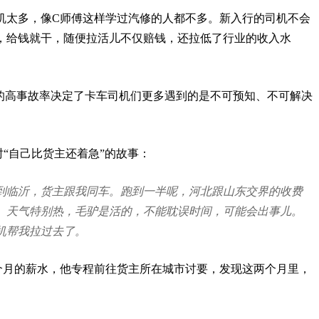
机太多，像C师傅这样学过汽修的人都不多。新入行的司机不会
，给钱就干，随便拉活儿不仅赔钱，还拉低了行业的收入水
业的高事故率决定了卡车司机们更多遇到的是不可预知、不可解决
“自己比货主还着急”的故事：
到临沂，货主跟我同车。跑到一半呢，河北跟山东交界的收费
。天气特别热，毛驴是活的，不能耽误时间，可能会出事儿。
机帮我拉过去了。
个月的薪水，他专程前往货主所在城市讨要，发现这两个月里，