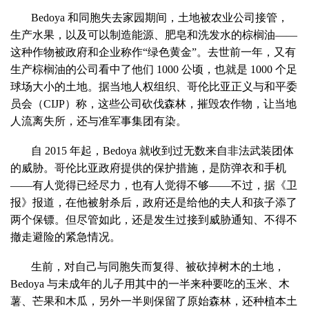
Bedoya 和同胞失去家园期间，土地被农业公司接管，
生产水果，以及可以制造能源、肥皂和洗发水的棕榈油——
这种作物被政府和企业称作“绿色黄金”。去世前一年，又有
生产棕榈油的公司看中了他们 1000 公顷，也就是 1000 个足
球场大小的土地。据当地人权组织、哥伦比亚正义与和平委
员会（CIJP）称，这些公司砍伐森林，摧毁农作物，让当地
人流离失所，还与准军事集团有染。
自 2015 年起，Bedoya 就收到过无数来自非法武装团体
的威胁。哥伦比亚政府提供的保护措施，是防弹衣和手机
——有人觉得已经尽力，也有人觉得不够——不过，据《卫
报》报道，在他被射杀后，政府还是给他的夫人和孩子添了
两个保镖。但尽管如此，还是发生过接到威胁通知、不得不
撤走避险的紧急情况。
生前，对自己与同胞失而复得、被砍掉树木的土地，
Bedoya 与未成年的儿子用其中的一半来种要吃的玉米、木
薯、芒果和木瓜，另外一半则保留了原始森林，还种植本土