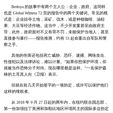
Bedoya 的故事中有两个主人公：企业，政府。这同样
也是 Global Witness 72 页的报告中的两个关键词。常见的模
式是：企业掠夺土地，采矿、伐木，或是种植咖啡、油棕
果、大豆等经济作物。这当中，不少开发案甚至由政府主
导，此外，政府面对不义有罪不罚，未能保护当地人，甚至
直接参与暴行——报告推测，约有 53 起命案出自军队和警
察之手。
其他的伤害还包括死亡威胁、恐吓、逮捕、网络攻击、
性侵犯以及法律诉讼，难以计量。“如果你想保护环境，你
就被当作恐怖分子对待。现在哪里都是这样。”一名保护森
林的土耳其人向《卫报》表示。
但就在前几天开始签字的一项协定，或许可以保护他们
这样的维权者。
从 2018 年 9 月 27 日起的两年内，在纽约联合国总部，
第一份加强拉丁美洲和加勒比地区环境民主的国际多边协定