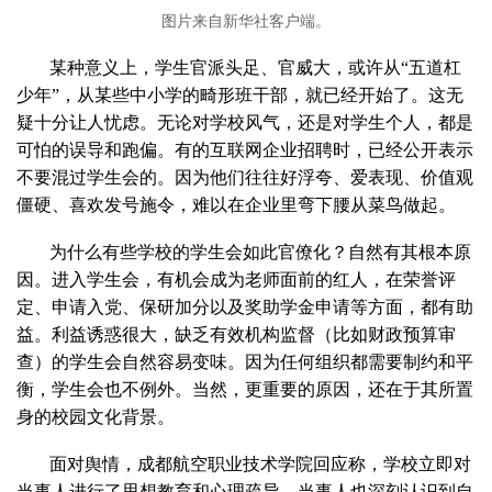
图片来自新华社客户端。
某种意义上，学生官派头足、官威大，或许从“五道杠
少年”，从某些中小学的畸形班干部，就已经开始了。这无
疑十分让人忧虑。无论对学校风气，还是对学生个人，都是
可怕的误导和跑偏。有的互联网企业招聘时，已经公开表示
不要混过学生会的。因为他们往往好浮夸、爱表现、价值观
僵硬、喜欢发号施令，难以在企业里弯下腰从菜鸟做起。
为什么有些学校的学生会如此官僚化？自然有其根本原
因。进入学生会，有机会成为老师面前的红人，在荣誉评
定、申请入党、保研加分以及奖助学金申请等方面，都有助
益。利益诱惑很大，缺乏有效机构监督（比如财政预算审
查）的学生会自然容易变味。因为任何组织都需要制约和平
衡，学生会也不例外。当然，更重要的原因，还在于其所置
身的校园文化背景。
面对舆情，成都航空职业技术学院回应称，学校立即对
当事人进行了思想教育和心理疏导，当事人也深刻认识到自