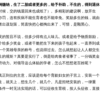
例缴纳，生了二胎或者更多的，给予补助，不生的，得到退休
时候，交的钱退回来也成纸了）。多精彩的建议啊，放开生
亦罚，连有疾病不能生育者也不能幸免。奖励多生的钱，就由
者出谋划策，简直快把心都掏出来了，可惜，是颗黑心。
灵的暂且不说，但多少得有点人味儿。或者是给予物质鼓励，
个给多少奖金，或者干脆把生下来的孩子包起来，一直养到成
一个英雄母亲的称号，也说得过去。怎么就想起让人人都交生
上的规矩？真要是实行了，倒是给肉食者省事了，一分钱奖金
劳动力。对领导这么体贴的学者，怎么不想想老百姓呢？
真正到位的主意，应该是给每个育龄妇女的子宫上，安装一个
生，就关上，想生几个，就几个。凡是拒绝安装的，一律重
条件一时无法实现的话，可以征收生育税，按人头征收，直接