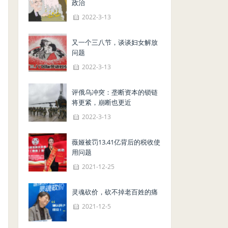
政治
2022-3-13
又一个三八节，谈谈妇女解放
问题
2022-3-13
评俄乌冲突：垄断资本的锁链
将更紧，崩断也更近
2022-3-13
薇娅被罚13.41亿背后的税收使
用问题
2021-12-25
灵魂砍价，砍不掉老百姓的痛
2021-12-5