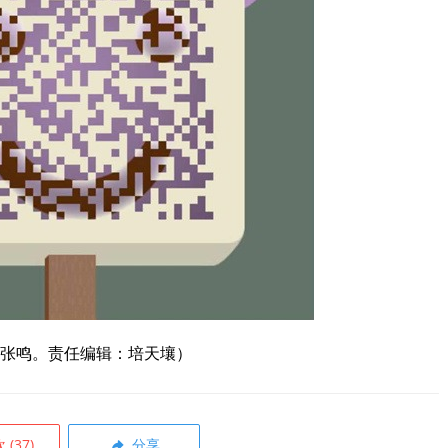
张鸣。责任编辑：培天壤）
欢
(
37
)
分享