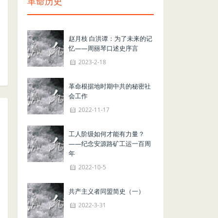
革命历史
赵月枝 白洪谭：为了未来的记
忆——周丽琴口述史序言
2023-2-18
革命根据地时期中共的秘密社
会工作
2022-11-17
工人阶级如何才能有力量？
——纪念安源路矿工运一百周
年
2022-10-5
共产主义者同盟简史（一）
2022-3-31