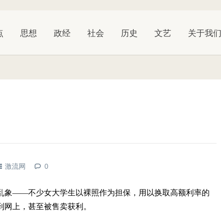
点
思想
政经
社会
历史
文艺
关于我
人
激流网
0
乱象——不少女大学生以裸照作为担保，用以换取高额利率的
到网上，甚至被售卖获利。