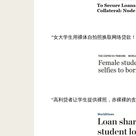
“女大学生用裸体自拍照换取网络贷款！
“高利贷者让学生提供裸照，赤裸裸的贪