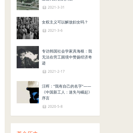
2021-3-31
女权主义可以解放妇女吗？
2021-3-6
专访韩国社会学家具海根：我
无法在劳工困境中赞扬经济奇
迹
2021-2-17
汪晖：“我有自己的名字”——
《中国新工人：迷失与崛起》
序言
2020-5-8