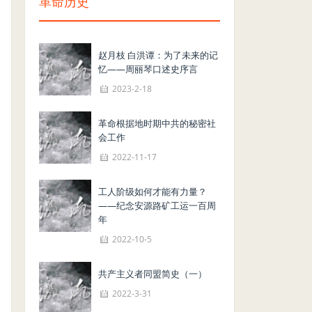
革命历史
赵月枝 白洪谭：为了未来的记
忆——周丽琴口述史序言
2023-2-18
革命根据地时期中共的秘密社
会工作
2022-11-17
工人阶级如何才能有力量？
——纪念安源路矿工运一百周
年
2022-10-5
共产主义者同盟简史（一）
2022-3-31