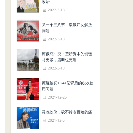
政治
2022-3-13
又一个三八节，谈谈妇女解放
问题
2022-3-13
评俄乌冲突：垄断资本的锁链
将更紧，崩断也更近
2022-3-13
薇娅被罚13.41亿背后的税收使
用问题
2021-12-25
灵魂砍价，砍不掉老百姓的痛
2021-12-5