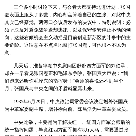
三个多小时讨论下来，与会者大都支持北进计划，张国
焘表面上服从了多数，内心却盘算着自己的主张。对此中央
其实已经察觉。两河口会议后发布的决议中，特别说明：必
须坚决反对避免战争退却逃跑，以及保守偷安停止不动的倾
向，这些右倾机会主义动摇是目前创造新苏区的斗争中的主
要危险。这话意在不点名地敲打张国焘，可他根本不以为
意。
几天后，准备率领中央慰问团赶赴四方面军的刘伯承，
却在一早看见张国焘正和毛泽东争吵。张国焘大声说：“我
们跑来还听你毛泽东的指挥呀！”会师的喜悦还不到半个
月，张国焘与中央之间的矛盾就显露出来。
1935年6月29日，中央政治局常委会议决定增补张国焘
为中革军委副主席，增补徐向前、陈昌浩为中革军委成员。
中央此举，主要是为了解决红一、红四方面军会师后的
统一指挥问题，毕竟红四方面军拥有8万人马，需要通过张