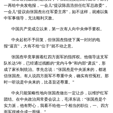
一再给中央发电报，一会儿“提议陈昌浩担任红军总政委”，
一会儿“提议由张国焘出任军委主席”，如不这样，就难以集
中军事领导，无法顺利灭敌。
中国共产党成立以来，第一次有人向中央伸手要权。
中央起初不予回复，但张国焘指使下属一封封的电
报“逼宫”，大有不给“位子”就不动之意。
张国焘毕竟掌握着红四方面军的指挥权。他领导这支军
队长达5年，已经通过残酷的“党内斗争”和内部“肃反”，形
成了家长制统治。李先念说：“张国焘是中央派来的，都迷
信张国焘。有人说四方面军不尊重中央，确实有些冤枉。那
时一听说是中央来的，比圣旨还尊重。”
中央只能策略性地向张国焘做出一定让步，以维护红军
团结。在中央政治局常委会议上，毛泽东说：“张国焘是个
实力派，他有野心，我看不给他一个相当的职位，一、四方
面军很难合成一股绳。”