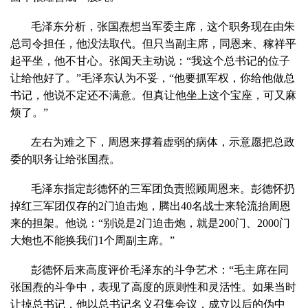
毛泽东分析，张国焘想当军委主席，这个职务现在由朱
总司令担任，他没法取代。但只当副主席，同恩来、稼祥平
起平坐，他不甘心。张闻天主动说：“我这个总书记的位子
让给他好了。”毛泽东认为不妥，“他要抓军权，你给他做总
书记，他说不定还不满意。但真让他坐上这个宝座，可又麻
烦了。”
左右为难之下，周恩来撑着虚弱的病体，示意愿把总政
委的职务让给张国焘。
毛泽东指定彭德怀的三军团负责照顾周恩来。彭德怀扔
掉红三军团仅存的2门迫击炮，腾出40名战士来轮流抬周恩
来的担架。他说：“别说是2门迫击炮，就是200门、2000门
大炮也不能换我们1个周副主席。”
彭德怀后来高度评价毛泽东的斗争艺术：“毛主席在同
张国焘的斗争中，表现了高度的原则性和灵活性。如果当时
让掉总书记，他以总书记名义召集会议，成立以后的伪中