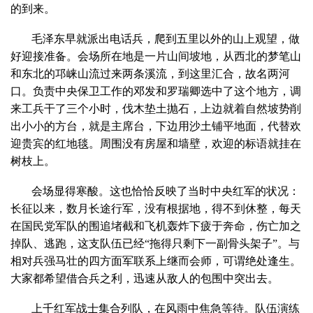
的到来。
毛泽东早就派出电话兵，爬到五里以外的山上观望，做
好迎接准备。会场所在地是一片山间坡地，从西北的梦笔山
和东北的邛崃山流过来两条溪流，到这里汇合，故名两河
口。负责中央保卫工作的邓发和罗瑞卿选中了这个地方，调
来工兵干了三个小时，伐木垫土抛石，上边就着自然坡势削
出小小的方台，就是主席台，下边用沙土铺平地面，代替欢
迎贵宾的红地毯。周围没有房屋和墙壁，欢迎的标语就挂在
树枝上。
会场显得寒酸。这也恰恰反映了当时中央红军的状况：
长征以来，数月长途行军，没有根据地，得不到休整，每天
在国民党军队的围追堵截和飞机轰炸下疲于奔命，伤亡加之
掉队、逃跑，这支队伍已经“拖得只剩下一副骨头架子”。与
相对兵强马壮的四方面军联系上继而会师，可谓绝处逢生。
大家都希望借合兵之利，迅速从敌人的包围中突出去。
上千红军战士集合列队，在风雨中焦急等待。队伍演练