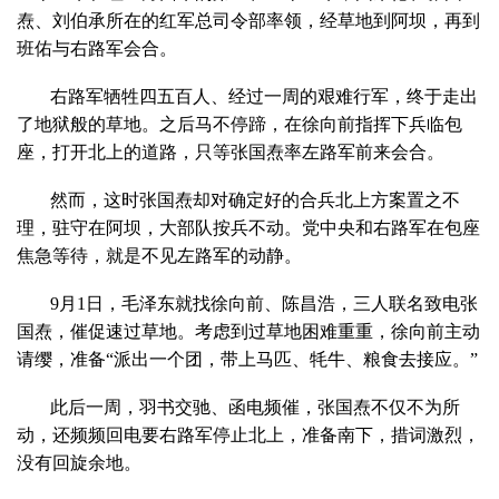
焘、刘伯承所在的红军总司令部率领，经草地到阿坝，再到
班佑与右路军会合。
右路军牺牲四五百人、经过一周的艰难行军，终于走出
了地狱般的草地。之后马不停蹄，在徐向前指挥下兵临包
座，打开北上的道路，只等张国焘率左路军前来会合。
然而，这时张国焘却对确定好的合兵北上方案置之不
理，驻守在阿坝，大部队按兵不动。党中央和右路军在包座
焦急等待，就是不见左路军的动静。
9月1日，毛泽东就找徐向前、陈昌浩，三人联名致电张
国焘，催促速过草地。考虑到过草地困难重重，徐向前主动
请缨，准备“派出一个团，带上马匹、牦牛、粮食去接应。”
此后一周，羽书交驰、函电频催，张国焘不仅不为所
动，还频频回电要右路军停止北上，准备南下，措词激烈，
没有回旋余地。