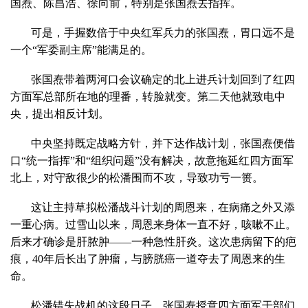
国焘、陈昌浩、徐向前，特别是张国焘去指挥。
可是，手握数倍于中央红军兵力的张国焘，胃口远不是
一个“军委副主席”能满足的。
张国焘带着两河口会议确定的北上进兵计划回到了红四
方面军总部所在地的理番，转脸就变。第二天他就致电中
央，提出相反计划。
中央坚持既定战略方针，并下达作战计划，张国焘便借
口“统一指挥”和“组织问题”没有解决，故意拖延红四方面军
北上，对守敌很少的松潘围而不攻，导致功亏一篑。
这让主持草拟松潘战斗计划的周恩来，在病痛之外又添
一重心病。过雪山以来，周恩来身体一直不好，咳嗽不止。
后来才确诊是肝脓肿——一种急性肝炎。这次患病留下的疤
痕，40年后长出了肿瘤，与膀胱癌一道夺去了周恩来的生
命。
松潘错失战机的这段日子，张国焘授意四方面军干部们