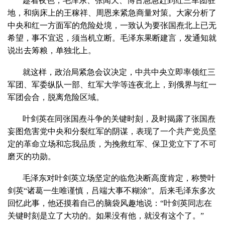
趁着夜色，毛泽东、张闻天、博古急急赶到红三军团驻
地，和病床上的王稼祥、周恩来紧急商量对策。大家分析了
中央和红一方面军的危险处境，一致认为要张国焘北上已无
希望，事不宜迟，须当机立断。毛泽东果断建言，发通知就
说出去筹粮，单独北上。
就这样，政治局紧急会议决定，中共中央立即率领红三
军团、军委纵队一部、红军大学等连夜北上，到俄界与红一
军团会合，脱离危险区域。
叶剑英在同张国焘斗争的关键时刻，及时揭露了张国焘
妄图危害党中央和分裂红军的阴谋，表现了一个共产党员坚
定的革命立场和忘我品质，为挽救红军、保卫党立下了不可
磨灭的功勋。
毛泽东对叶剑英立场坚定的临危决断高度肯定，称赞叶
剑英“诸葛一生唯谨慎，吕端大事不糊涂”。后来毛泽东多次
回忆此事，他还摸着自己的脑袋风趣地说：“叶剑英同志在
关键时刻是立了大功的。如果没有他，就没有这个了。”