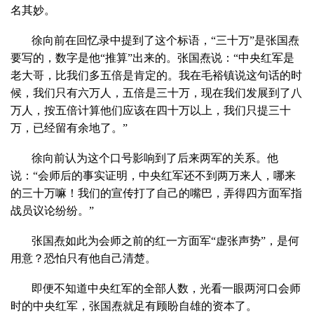
名其妙。
徐向前在回忆录中提到了这个标语，“三十万”是张国焘
要写的，数字是他“推算”出来的。张国焘说：“中央红军是
老大哥，比我们多五倍是肯定的。我在毛裕镇说这句话的时
候，我们只有六万人，五倍是三十万，现在我们发展到了八
万人，按五倍计算他们应该在四十万以上，我们只提三十
万，已经留有余地了。”
徐向前认为这个口号影响到了后来两军的关系。他
说：“会师后的事实证明，中央红军还不到两万来人，哪来
的三十万嘛！我们的宣传打了自己的嘴巴，弄得四方面军指
战员议论纷纷。”
张国焘如此为会师之前的红一方面军“虚张声势”，是何
用意？恐怕只有他自己清楚。
即便不知道中央红军的全部人数，光看一眼两河口会师
时的中央红军，张国焘就足有顾盼自雄的资本了。