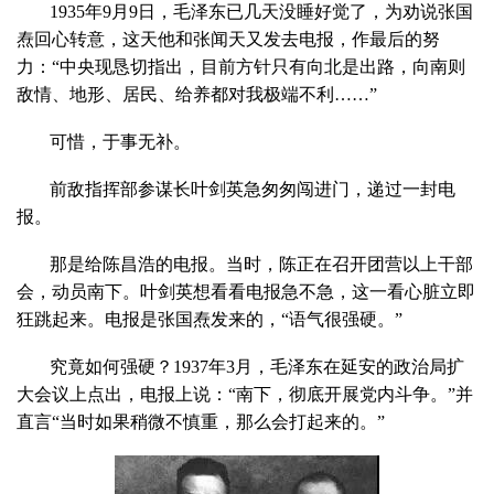
1935年9月9日，毛泽东已几天没睡好觉了，为劝说张国
焘回心转意，这天他和张闻天又发去电报，作最后的努
力：“中央现恳切指出，目前方针只有向北是出路，向南则
敌情、地形、居民、给养都对我极端不利……”
可惜，于事无补。
前敌指挥部参谋长叶剑英急匆匆闯进门，递过一封电
报。
那是给陈昌浩的电报。当时，陈正在召开团营以上干部
会，动员南下。叶剑英想看看电报急不急，这一看心脏立即
狂跳起来。电报是张国焘发来的，“语气很强硬。”
究竟如何强硬？1937年3月，毛泽东在延安的政治局扩
大会议上点出，电报上说：“南下，彻底开展党内斗争。”并
直言“当时如果稍微不慎重，那么会打起来的。”