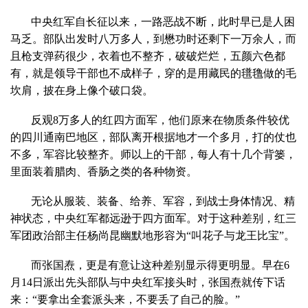
中央红军自长征以来，一路恶战不断，此时早已是人困
马乏。部队出发时八万多人，到懋功时还剩下一万余人，而
且枪支弹药很少，衣着也不整齐，破破烂烂，五颜六色都
有，就是领导干部也不成样子，穿的是用藏民的氆氇做的毛
坎肩，披在身上像个破口袋。
反观8万多人的红四方面军，他们原来在物质条件较优
的四川通南巴地区，部队离开根据地才一个多月，打的仗也
不多，军容比较整齐。师以上的干部，每人有十几个背篓，
里面装着腊肉、香肠之类的各种物资。
无论从服装、装备、给养、军容，到战士身体情况、精
神状态，中央红军都远逊于四方面军。对于这种差别，红三
军团政治部主任杨尚昆幽默地形容为“叫花子与龙王比宝”。
而张国焘，更是有意让这种差别显示得更明显。早在6
月14日派出先头部队与中央红军接头时，张国焘就传下话
来：“要拿出全套派头来，不要丢了自己的脸。”