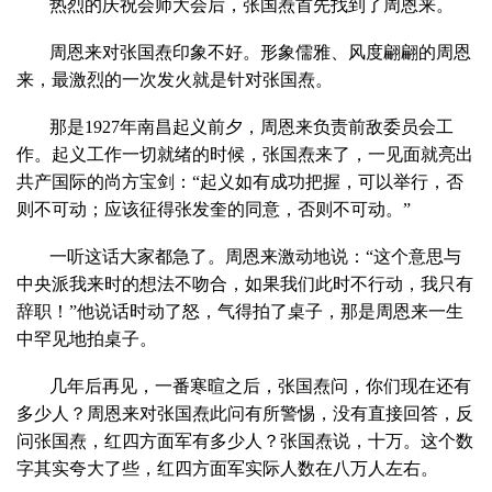
热烈的庆祝会师大会后，张国焘首先找到了周恩来。
周恩来对张国焘印象不好。形象儒雅、风度翩翩的周恩
来，最激烈的一次发火就是针对张国焘。
那是1927年南昌起义前夕，周恩来负责前敌委员会工
作。起义工作一切就绪的时候，张国焘来了，一见面就亮出
共产国际的尚方宝剑：“起义如有成功把握，可以举行，否
则不可动；应该征得张发奎的同意，否则不可动。”
一听这话大家都急了。周恩来激动地说：“这个意思与
中央派我来时的想法不吻合，如果我们此时不行动，我只有
辞职！”他说话时动了怒，气得拍了桌子，那是周恩来一生
中罕见地拍桌子。
几年后再见，一番寒暄之后，张国焘问，你们现在还有
多少人？周恩来对张国焘此问有所警惕，没有直接回答，反
问张国焘，红四方面军有多少人？张国焘说，十万。这个数
字其实夸大了些，红四方面军实际人数在八万人左右。