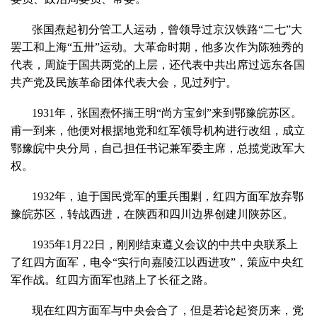
张国焘起初分管工人运动，曾领导过京汉铁路“二七”大
罢工和上海“五卅”运动。大革命时期，他多次作为陈独秀的
代表，周旋于国共两党的上层，还代表中共出席过远东各国
共产党及民族革命团体代表大会，见过列宁。
1931年，张国焘怀揣王明“尚方宝剑”来到鄂豫皖苏区。
甫一到来，他便对根据地党和红军领导机构进行改组，成立
鄂豫皖中央分局，自己担任书记兼军委主席，总揽党政军大
权。
1932年，迫于国民党军的重兵围剿，红四方面军放弃鄂
豫皖苏区，转战西进，在陕西和四川边界创建川陕苏区。
1935年1月22日，刚刚结束遵义会议的中共中央联系上
了红四方面军，电令“实行向嘉陵江以西进攻”，策应中央红
军作战。红四方面军也踏上了长征之路。
现在红四方面军与中央会合了，但是若论起资历来，党