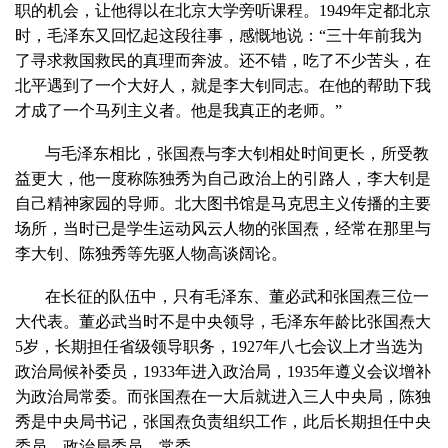
职的机会，让他得以在北京大学旁听课程。1949年定都北京
时，毛泽东又回忆起这段往事，感慨地说：“三十年前我为
了寻求救国救民的真理而奔波。还不错，吃了不少苦头，在
北平遇到了一个大好人，就是李大钊同志。在他的帮助下我
才成了一个马列主义者。他是我真正的老师。”
与毛泽东相比，张国焘与李大钊相处时间更长，所受教
益更大，他一度称陈独秀为自己政治上的引路人，李大钊是
自己精神家园的导师。北大图书馆是马克思主义传播的主要
场所，当时已是学生运动风云人物的张国焘，经常在那里与
李大钊、陈独秀等先驱人物高谈阔论。
在长征的队伍中，只有毛泽东、董必武和张国焘三位一
大代表。董必武当时不是中央领导，毛泽东年龄比张国焘大
5岁，长期担任省级领导职务，1927年八七会议上才当选为
政治局候补委员，1933年进入政治局，1935年遵义会议增补
为政治局常委。而张国焘在一大后就进入三人中央局，陈独
秀是中央局书记，张国焘负责组织工作，此后长期担任中央
委员、政治局委员、常委。