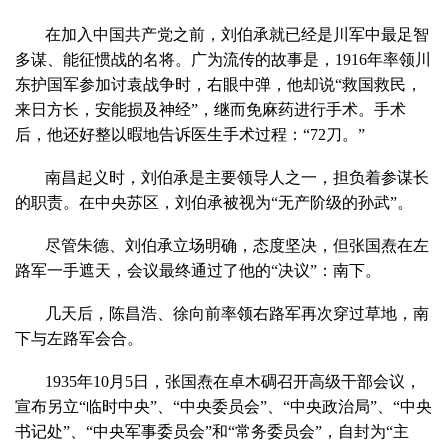
在加入中国共产党之前，刘伯承就已经是川军中最足智
多谋、能征惯战的名将。广为流传的故事是，1916年率领川
东护国军参加讨袁战争时，右眼中弹，他却说“救国救民，
来日方长，安能损及神经”，继而免麻药进行手术。手术
后，他还好整以暇地告诉医生手术过程：“72刀。”
南昌起义时，刘伯承是主要领导人之一，担负着参谋长
的职责。在中央苏区，刘伯承被视为“无产阶级的孙武”。
尽管朱德、刘伯承立场明确，态度坚决，但张国焘在左
路军一手遮天，会议最终通过了他的“决议”：南下。
几天后，陈昌浩、徐向前率领右路军再次穿过草地，南
下与左路军会合。
1935年10月5日，张国焘在卓木碉召开高级干部会议，
宣布另立“临时中央”、“中央委员会”、“中央政治局”、“中央
书记处”、“中央军事委员会”和“常务委员会”，自封为“主