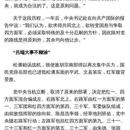
央，就成为合法的了。这是原则问题。”
关于这段历程，一年后，中央书记处在向共产国际的报
告中说：“我们认为，欲求得共同北上，欲转变国焘与争取
四方面军，必须采取特殊的及十分忍耐的方针，因此除对党
的路线坚持原则外，其余均向他让步。”
“吕端大事不糊涂”
松潘贻误战机，致使敌胡宗南部得以再次集中兵力，国
民党薛岳部也已进抵松潘东面的平武、文县策应，红军腹背
受敌。
党中央当机立断，取消了原来的部署，决定把红一、四
方面军混合编成左、右路军北上。右路军由红一方面军的第
一、三军团和红四方面军的第四、三十军、军委纵队组成，
由前敌指挥部的徐向前、陈昌浩率领，经草地到班佑，党中
央随右路军行动；左路军包括红四方面军的第九、三十一、
三十三军和红一方面军的第五、三十二军，由朱德、张国