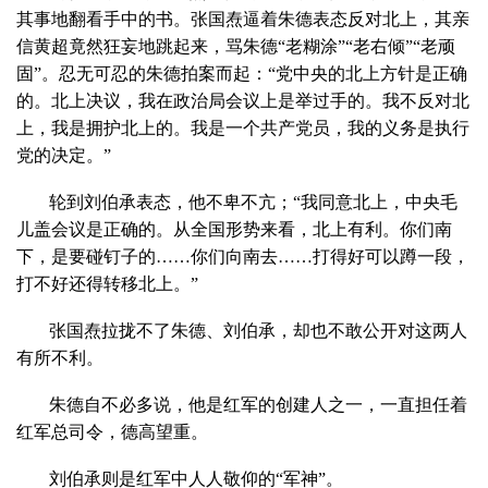
其事地翻看手中的书。张国焘逼着朱德表态反对北上，其亲
信黄超竟然狂妄地跳起来，骂朱德“老糊涂”“老右倾”“老顽
固”。忍无可忍的朱德拍案而起：“党中央的北上方针是正确
的。北上决议，我在政治局会议上是举过手的。我不反对北
上，我是拥护北上的。我是一个共产党员，我的义务是执行
党的决定。”
轮到刘伯承表态，他不卑不亢；“我同意北上，中央毛
儿盖会议是正确的。从全国形势来看，北上有利。你们南
下，是要碰钉子的……你们向南去……打得好可以蹲一段，
打不好还得转移北上。”
张国焘拉拢不了朱德、刘伯承，却也不敢公开对这两人
有所不利。
朱德自不必多说，他是红军的创建人之一，一直担任着
红军总司令，德高望重。
刘伯承则是红军中人人敬仰的“军神”。