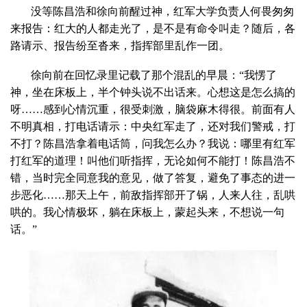
没等陈昌浩和徐向前醒过神，红军大学负责人何畏匆匆
来报告：红大的人都走光了，是不是有命令叫走？随后，各
路请示、报告纷至沓来，指挥部里乱作一团。
徐向前在回忆录里记载了那个混乱的早晨：“我愣了
神，坐在床板上，半个钟头说不出话来。心想这是怎么搞的
呀……感到心情沉重，很受刺激，脑袋麻木得很。前面有人
不明真相，打电话请示：中央红军走了，还对我们警戒，打
不打？陈昌浩拿着电话筒，问我怎么办？我说：哪里有红军
打红军的道理！叫他们听指挥，无论如何不能打！陈昌浩不
错，当时完全同意我的意见，做了答复，避免了事态的进一
步恶化……那天上午，前敌指挥部开了锅，人来人往，乱哄
哄的。我心情极坏，躺在床板上，蒙起头来，不想说一句
话。”