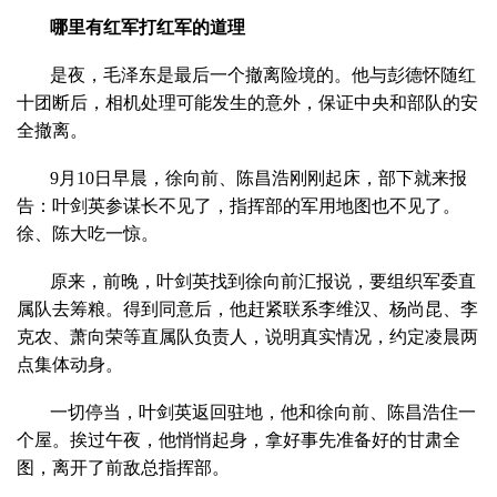
哪里有红军打红军的道理
是夜，毛泽东是最后一个撤离险境的。他与彭德怀随红
十团断后，相机处理可能发生的意外，保证中央和部队的安
全撤离。
9月10日早晨，徐向前、陈昌浩刚刚起床，部下就来报
告：叶剑英参谋长不见了，指挥部的军用地图也不见了。
徐、陈大吃一惊。
原来，前晚，叶剑英找到徐向前汇报说，要组织军委直
属队去筹粮。得到同意后，他赶紧联系李维汉、杨尚昆、李
克农、萧向荣等直属队负责人，说明真实情况，约定凌晨两
点集体动身。
一切停当，叶剑英返回驻地，他和徐向前、陈昌浩住一
个屋。挨过午夜，他悄悄起身，拿好事先准备好的甘肃全
图，离开了前敌总指挥部。