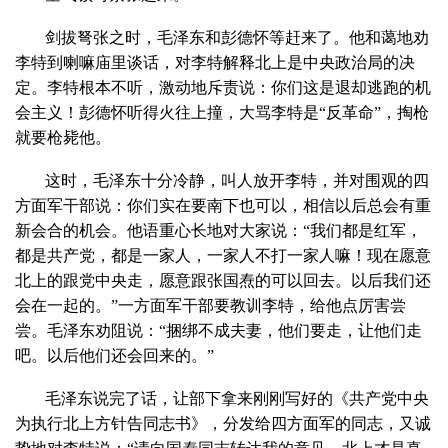
剑拔弩张之时，毛泽东和彭德怀等赶来了。他和蔼地劝
李特到喇嘛庙里谈话，对李特解释北上是中央政治局的决
定。李特根本不听，激动地斥责说：你们这是退却逃跑的机
会主义！彭德怀听得火往上撞，大骂李特是“反革命”，掏枪
就要枪毙他。
这时，毛泽东十分冷静，叫人放开李特，并对围观的四
方面军干部说：你们实在要南下也可以，相信以后总会有重
新会合的机会。他语重心长地对大家说：“我们都是红军，
都是共产党，都是一家人，一家人不打一家人嘛！现在愿意
北上的跟党中央走，愿意跟张国焘的可以回去。以后我们还
会在一起的。”一方面军干部要教训李特，给他点厉害尝
尝。毛泽东劝阻说：“捆绑不成夫妻，他们要走，让他们走
吧。以后他们还会回来的。”
毛泽东说完了话，让部下拿来刚刚写好的《共产党中央
为执行北上方针告同志书》，分发给四方面军的同志，又诚