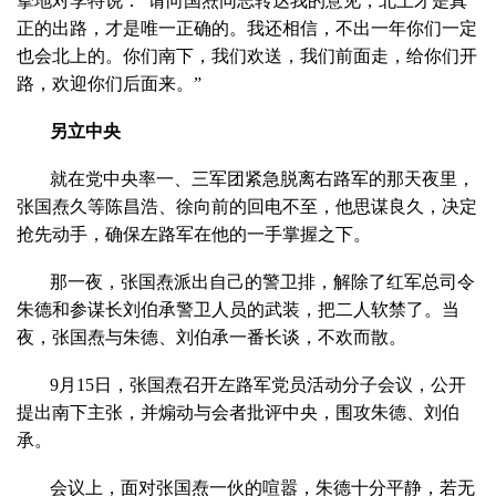
挚地对李特说：“请向国焘同志转达我的意见，北上才是真
正的出路，才是唯一正确的。我还相信，不出一年你们一定
也会北上的。你们南下，我们欢送，我们前面走，给你们开
路，欢迎你们后面来。”
另立中央
就在党中央率一、三军团紧急脱离右路军的那天夜里，
张国焘久等陈昌浩、徐向前的回电不至，他思谋良久，决定
抢先动手，确保左路军在他的一手掌握之下。
那一夜，张国焘派出自己的警卫排，解除了红军总司令
朱德和参谋长刘伯承警卫人员的武装，把二人软禁了。当
夜，张国焘与朱德、刘伯承一番长谈，不欢而散。
9月15日，张国焘召开左路军党员活动分子会议，公开
提出南下主张，并煽动与会者批评中央，围攻朱德、刘伯
承。
会议上，面对张国焘一伙的喧嚣，朱德十分平静，若无