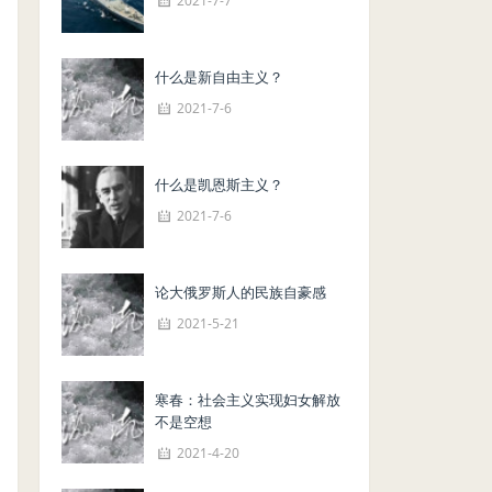
2021-7-7
什么是新自由主义？
2021-7-6
什么是凯恩斯主义？
2021-7-6
论大俄罗斯人的民族自豪感
2021-5-21
寒春：社会主义实现妇女解放
不是空想
2021-4-20