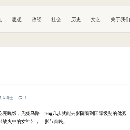
点
思想
政经
社会
历史
文艺
关于我
X博士
1
完晚饭，兜兜马路，teng几步就能去影院看到国际级别的优秀
《战火中的女神》，上影节首映。