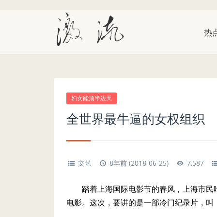
热
妇女能顶半边天
全世界最牛逼的女权组织
文艺
8年前 (2018-06-25)
7,587
踏着上海国际电影节的春风，上海市民吃
电影。这次，要讲的是一部冷门纪录片，叫