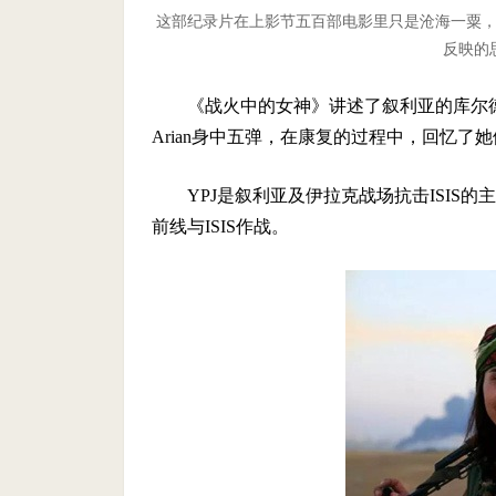
这部纪录片在上影节五百部电影里只是沧海一粟
反映的
《战火中的女神》讲述了叙利亚的库尔德
Arian身中五弹，在康复的过程中，回忆
YPJ是叙利亚及伊拉克战场抗击ISIS
前线与ISIS作战。