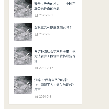
安舟：失去的权力——中国产
业公民身份的兴衰
2021-3-31
女权主义可以解放妇女吗？
2021-3-6
专访韩国社会学家具海根：我
无法在劳工困境中赞扬经济奇
迹
2021-2-17
汪晖：“我有自己的名字”——
《中国新工人：迷失与崛起》
序言
2020-5-8