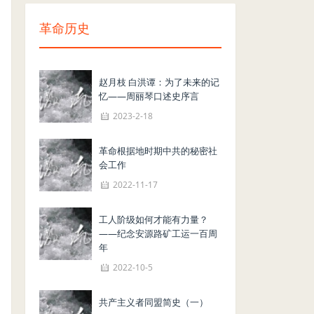
革命历史
赵月枝 白洪谭：为了未来的记
忆——周丽琴口述史序言
2023-2-18
革命根据地时期中共的秘密社
会工作
2022-11-17
工人阶级如何才能有力量？
——纪念安源路矿工运一百周
年
2022-10-5
共产主义者同盟简史（一）