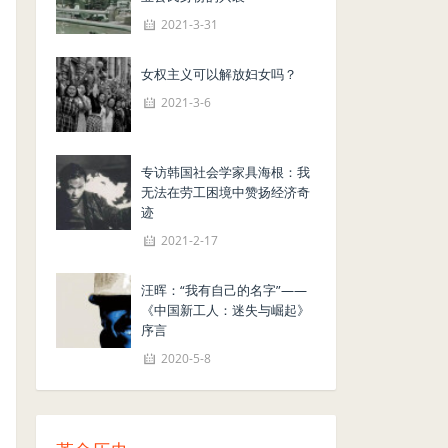
2021-3-31
女权主义可以解放妇女吗？
2021-3-6
专访韩国社会学家具海根：我
无法在劳工困境中赞扬经济奇
迹
2021-2-17
汪晖：“我有自己的名字”——
《中国新工人：迷失与崛起》
序言
2020-5-8