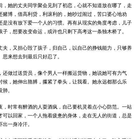
前，她的丈夫同学聚会见到了初恋，心就不知道放在哪了，走
还赌博，借高利贷，利滚利的，她吵过闹过，苦口婆心地劝
还是没有放下爱一个人的习惯。再有从现实的角度考虑，儿子
孩子，想要改变命运，或许也只剩下高考这一条独木桥了。
丈夫，又担心毁了孩子，归自己，以自己的挣钱能力，只够养
。思来想去到最后只好忍了。
，还做过送货员，像个男人一样搬运货物，她说她可有力气
时候，她伸出胳膊，攥紧了拳头，让我看。她永远都那么乐
没肺。
夜，时常有醉酒的人耍酒疯，自己要机灵着点小心防范。一站
才可以回家，一个人拖着疲惫的身体，走在无人的街道，总是
吓出一身冷汗。