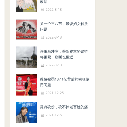
政治
2022-3-13
又一个三八节，谈谈妇女解放
问题
2022-3-13
评俄乌冲突：垄断资本的锁链
将更紧，崩断也更近
2022-3-13
薇娅被罚13.41亿背后的税收使
用问题
2021-12-25
灵魂砍价，砍不掉老百姓的痛
2021-12-5