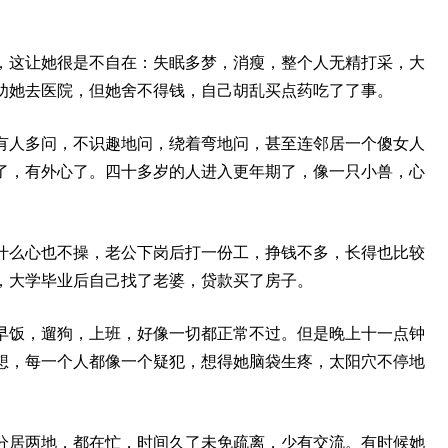
，这让她很是不自在：失眠多梦，消瘦，整个人无精打采，大
劝她去医院，但她舍不得钱，自己胡乱买点药吃了了事。
有人多问，不识趣地问，绕着弯地问，甚至连邻居一个傻女人
了，有外心了。四十多岁的人进入更年期了，像一只小兽，心
什么心也不操，老公下岗后打一份工，挣钱不多，长得也比较
，大学毕业后自己找了老婆，贷款买了房子。
早饭，遛狗，上班，好像一切都正常不过。但是晚上十一点钟
想，每一个人都像一个疑犯，想得她脑袋生疼，太阳穴不停地
分居两地，都在忙，时间久了未免疏离，少有交流。有时候她