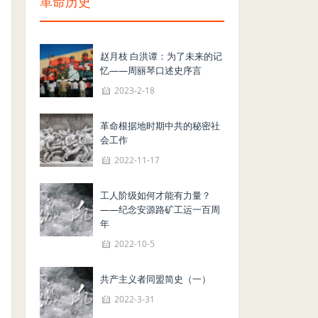
革命历史
赵月枝 白洪谭：为了未来的记
忆——周丽琴口述史序言
2023-2-18
革命根据地时期中共的秘密社
会工作
2022-11-17
工人阶级如何才能有力量？
——纪念安源路矿工运一百周
年
2022-10-5
共产主义者同盟简史（一）
2022-3-31