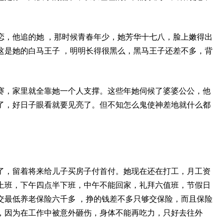
。
恋，他追的她 ，那时候青春年少，她芳华十七八，脸上嫩得出
这是她的白马王子 ，明明长得很黑么，黑马王子还差不多，背
赛，家里就全靠她一个人支撑。这些年她伺候了婆婆公公，他
了，好日子眼看就要见亮了。但不知怎么鬼使神差地就什么都
了，留着将来给儿子买房子付首付。她现在还在打工，月工资
上班，下午四点半下班，中午不能回家，礼拜六值班，节假日
交最低养老保险六千多 ，挣的钱差不多只够交保险，而且保险
，因为在工作中被意外砸伤，身体不能再吃力，只好去往外