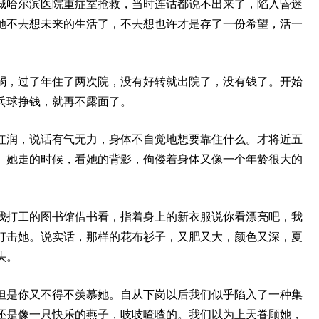
城哈尔滨医院重症室抢救，当时连话都说不出来了，陷入昏迷
她不去想未来的生活了，不去想也许才是存了一份希望，活一
弱，过了年住了两次院，没有好转就出院了，没有钱了。开始
乓球挣钱，就再不露面了。
红润，说话有气无力，身体不自觉地想要靠住什么。才将近五
。她走的时候，看她的背影，佝偻着身体又像一个年龄很大的
我打工的图书馆借书看，指着身上的新衣服说你看漂亮吧，我
打击她。说实话，那样的花布衫子，又肥又大，颜色又深，夏
头。
但是你又不得不羡慕她。自从下岗以后我们似乎陷入了一种集
还是像一只快乐的燕子，吱吱喳喳的。我们以为上天眷顾她，