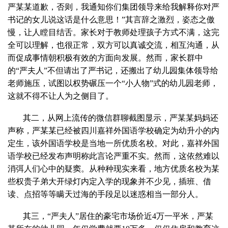
严某某道歉，否则，我通知你们集团领导来给我解释你对严
书记的女儿说这话是什么意思！”其言辞之激烈，姿态之傲
慢，让人瞠目结舌。家长对于教师处理孩子方式不满，这完
全可以理解，也很正常，双方可以真诚交流，相互沟通，从
而促成事情朝积极有效的方面向发展。然而，家长群中
的“严夫人”不但请出了严书记，还搬出了幼儿园集体领导给
老师施压，试图以权势碾压一个“小人物”式的幼儿园老师，
这就不得不让人为之侧目了。
其二，从网上流传的微信群聊截图显示，严某某妈妈还
声称，严某某已经被四川嘉祥外国语学校确定为幼升小的内
定生，该外国语学校是当地一所优质名校。对此，嘉祥外国
语学校已经发布声明称此言论严重不实。然而，这依然难以
消弭人们心中的疑窦。从种种现实来看，地方优质名校为某
些权贵子弟大开绿灯内定入学的现象并不少见，插班、借
读、点招等等瞒天过海的手段足以迷惑相当一部分人。
其三，“严夫人”居住的豪宅市场价近4万一平米，严某