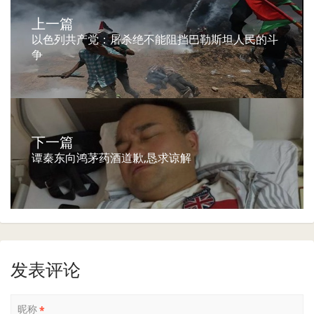
上一篇
以色列共产党：屠杀绝不能阻挡巴勒斯坦人民的斗
争
下一篇
谭秦东向鸿茅药酒道歉,恳求谅解
发表评论
昵称
*