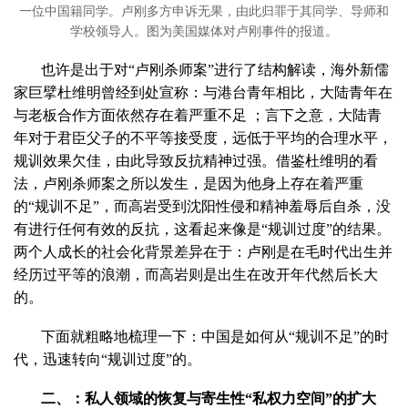
一位中国籍同学。卢刚多方申诉无果，由此归罪于其同学、导师和
学校领导人。图为美国媒体对卢刚事件的报道。
也许是出于对“卢刚杀师案”进行了结构解读，海外新儒
家巨擘杜维明曾经到处宣称：与港台青年相比，大陆青年在
与老板合作方面依然存在着严重不足 ；言下之意，大陆青
年对于君臣父子的不平等接受度，远低于平均的合理水平，
规训效果欠佳，由此导致反抗精神过强。借鉴杜维明的看
法，卢刚杀师案之所以发生，是因为他身上存在着严重
的“规训不足”，而高岩受到沈阳性侵和精神羞辱后自杀，没
有进行任何有效的反抗，这看起来像是“规训过度”的结果。
两个人成长的社会化背景差异在于：卢刚是在毛时代出生并
经历过平等的浪潮，而高岩则是出生在改开年代然后长大
的。
下面就粗略地梳理一下：中国是如何从“规训不足”的时
代，迅速转向“规训过度”的。
二、：私人领域的恢复与寄生性“私权力空间”的扩大