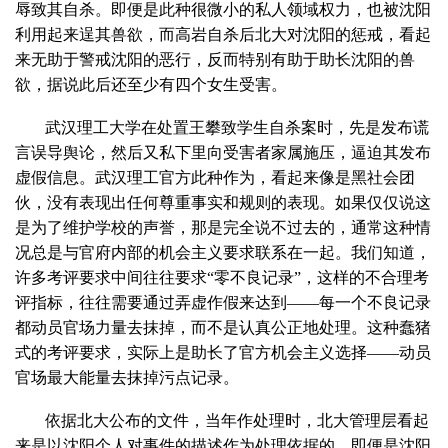
辱致其自杀。即便是此种很微小的私人领域权力，也被沈阳
利用起来逞其兽欲，而高岩自杀后北大对沈阳的惩戒，看起
来无助于警戒沈阳的恶行，反而特别有助于助长沈阳的兽
欲，据说此后还至少有四个女生受害。
武汉理工大学在处置王攀致学生自杀案时，先是发布谎
言误导舆论，然后又私下里向受害者家属施压，逼迫其发布
虚假信息。武汉理工官方此种作为，看起来像是黑社会团
伙，没有表现出任何尊重事实和规则的表现。如果仅仅说这
是为了维护学校的声誉，那是完全说不过去的，通常这种情
况总是与官府内部的机会主义要求联系在一起。我们知道，
许多考评要求中间往往要求“零不良记录”，这样的不合理考
评指标，往往需要通过弄虚作假来达到——每一个不良记录
都动员官场力量去抹掉，而不是认真公正地处理。这种蠢猪
式的考评要求，实际上是助长了官方机会主义选择——动员
官场最大能量去抹掉污点记录。
依据北大公布的文件，当年作处理时，北大管理层看起
来是以沈阳个人对事件的描述作为处理依据的，即便是沈阳