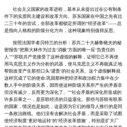
社会主义国家的改革进程，基本从未提出过在公有制条
件下的实质民主建设和改革方向。苏东国家在中国之先有过
二三十年的尝试，全部改革都锁定所谓的“经济改革”——总
是指向人格权的阶级分化方向，这种现象特别值得反思。
按照法国学者贝特兰的分析：苏共二十大赫鲁晓夫的秘
密报告“把斯大林作为过去‘消极’方面的唯一应‘负责任的
人’”“苏联共产党接受了这种虚假的解释，证明它己不再使
用马克思主义作为分析的武器，使马克思主义不再能真正地
帮助改变产生那些口头‘谴责’的社会关系。这个虚假解释就
这样完成了它的使命:巩固那种把经济和政治权力集中在少
数人手中的阶级关系，因而使这种阶级关系所产生的矛盾非
但没有减少，反而更为深化了。”“社会矛盾的深化所造成的
许多后果之一，是苏联经济的日益退化。那些与苏联有联系
的国家，情况也是如此，这是因为它们的领导人推行的是同
一条政治路线。他们没有去解决社会矛盾，而是采取了试图
使经济制度‘更好地运转’的‘经济改革措施’，特别是扩大厂