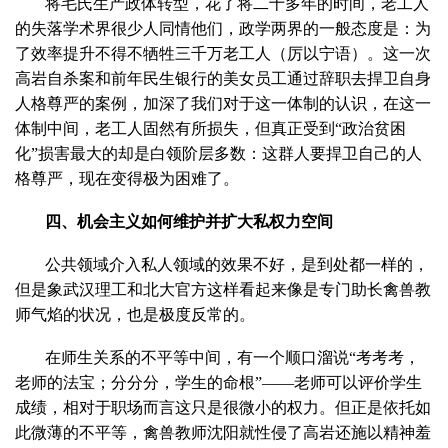
将毛氏生产政体转型，花了将二十多年的时间，老工人
的失落学术界很少人同情他们，政学两界的一般态度是：为
了效率提升不得不牺牲三千万老工人（厉以宁语）。这一次
高岩自杀案和前年民生银行的美女员工通过辞职去捍卫自身
人格尊严的案例，加深了我们对于这一体制的认识，在这一
体制中间，老工人固然有所损失，但真正受到“政治贫困
化”损害最大的却是白领阶层多数：这群人要捍卫自己的人
格尊严，现在变得极为困难了。
四、机会主义如何维护并扩大私权力空间
公共领域介入私人领域的效果不好，是到处都一样的，
但是象武汉理工和北大官方这样看起来像是专门助长禽兽教
师气焰的状况，也是极度反常的。
在师生关系的不平等中间，有一个顺口溜说“考考考，
老师的法宝；分分分，学生的命根”——老师可以评价学生
成绩，相对于职场而言这只是很微小的权力。但正是依托如
此微薄的不平等，禽兽教师沈阳就性侵了高岩还施以精神羞