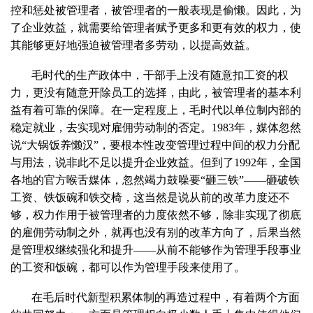
控和惩处被管理者，被管理者的一般表现是偷懒。因此，为
了企业效益，就需要给管理者赋予更多和更有效的权力，使
其能够更好地强迫被管理者多劳动，以提高效益。
毛时代的生产政体中，干部手上没有随意扣工资的权
力，更没有随意开除员工的选择，由此，被管理者的基本利
益有着可靠的保障。在一定程度上，毛时代以单位制内部的
稳定就业，去实现对雇佣劳动制的否定。1983年，媒体忽然
说“大锅饭养懒汉”，要根本性改变管理过程中间的权力分配
与用法，说非此不足以提升企业效益。但到了1992年，全国
各地的官方喉舌媒体，忽然竭力鼓噪要“砸三铁”——砸破铁
工资、铁饭碗和铁交椅，这当然是说从前的改革力度还不
够，权力作用于被管理者的力度依然不够，除非实现了彻底
的雇佣劳动制之外，就再也没有别的改革方向了，后果当然
是管理权继续强化和提升——从前不能够作为管理手段事业
的工资和饭碗，都可以作为管理手段来使用了。
在毛后时代新型积累体制的再造过程中，有着两个方面