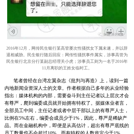
2016年12月，网传民生银行某高管屡次性骚扰女下属未遂，并以辞
退相威胁。民生银行随后回应：网传性骚扰事件属实，涉事高管为
民生银行北京分行某副总经理关小虎；涉事员工则为一名于2016年
11月离职的王姓女临时工。
笔者曾经在台湾左翼杂志《批判与再造》上，读到一篇
内地新闻业资深人士的文章。作者根据自己多年的从业经验
指出：媒体机构的内部，需要奋斗到主任记者以上层次才会
有尊严，爬到编委成员就开始拥有特权了。据媒体业者言，
全部员工中间，主任记者或者中层干部以上的有尊严人士，
比例在5%左右，编委会成员少于1%，因此，尊严是稀缺产
品。而在金融机构中，即便是从高估计，超出有尊严底线的
员工数量也不会超过10%，而有特权的人数肯定少于1%。