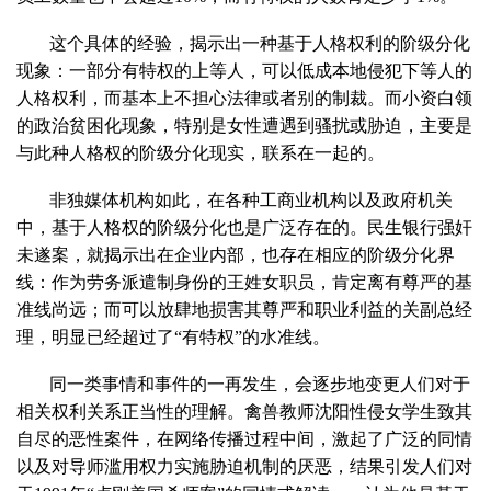
这个具体的经验，揭示出一种基于人格权利的阶级分化
现象：一部分有特权的上等人，可以低成本地侵犯下等人的
人格权利，而基本上不担心法律或者别的制裁。而小资白领
的政治贫困化现象，特别是女性遭遇到骚扰或胁迫，主要是
与此种人格权的阶级分化现实，联系在一起的。
非独媒体机构如此，在各种工商业机构以及政府机关
中，基于人格权的阶级分化也是广泛存在的。民生银行强奸
未遂案，就揭示出在企业内部，也存在相应的阶级分化界
线：作为劳务派遣制身份的王姓女职员，肯定离有尊严的基
准线尚远；而可以放肆地损害其尊严和职业利益的关副总经
理，明显已经超过了“有特权”的水准线。
同一类事情和事件的一再发生，会逐步地变更人们对于
相关权利关系正当性的理解。禽兽教师沈阳性侵女学生致其
自尽的恶性案件，在网络传播过程中间，激起了广泛的同情
以及对导师滥用权力实施胁迫机制的厌恶，结果引发人们对