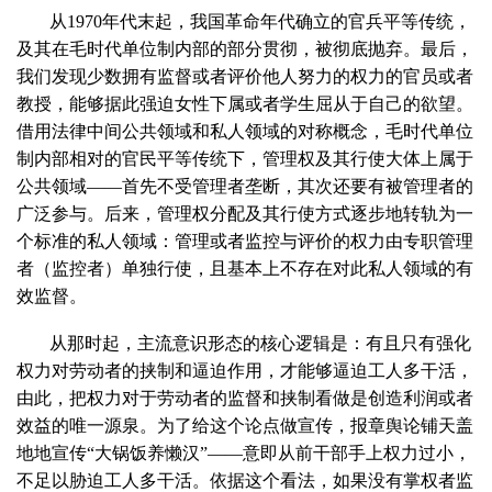
从1970年代末起，我国革命年代确立的官兵平等传统，
及其在毛时代单位制内部的部分贯彻，被彻底抛弃。最后，
我们发现少数拥有监督或者评价他人努力的权力的官员或者
教授，能够据此强迫女性下属或者学生屈从于自己的欲望。
借用法律中间公共领域和私人领域的对称概念，毛时代单位
制内部相对的官民平等传统下，管理权及其行使大体上属于
公共领域——首先不受管理者垄断，其次还要有被管理者的
广泛参与。后来，管理权分配及其行使方式逐步地转轨为一
个标准的私人领域：管理或者监控与评价的权力由专职管理
者（监控者）单独行使，且基本上不存在对此私人领域的有
效监督。
从那时起，主流意识形态的核心逻辑是：有且只有强化
权力对劳动者的挟制和逼迫作用，才能够逼迫工人多干活，
由此，把权力对于劳动者的监督和挟制看做是创造利润或者
效益的唯一源泉。为了给这个论点做宣传，报章舆论铺天盖
地地宣传“大锅饭养懒汉”——意即从前干部手上权力过小，
不足以胁迫工人多干活。依据这个看法，如果没有掌权者监