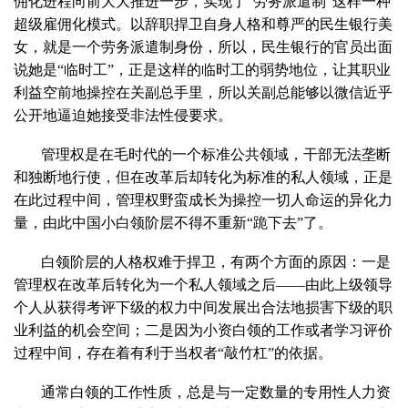
佣化进程向前大大推进一步，实现了“劳务派遣制”这样一种
超级雇佣化模式。以辞职捍卫自身人格和尊严的民生银行美
女，就是一个劳务派遣制身份，所以，民生银行的官员出面
说她是“临时工”，正是这样的临时工的弱势地位，让其职业
利益空前地操控在关副总手里，所以关副总能够以微信近乎
公开地逼迫她接受非法性侵要求。
管理权是在毛时代的一个标准公共领域，干部无法垄断
和独断地行使，但在改革后却转化为标准的私人领域，正是
在此过程中间，管理权野蛮成长为操控一切人命运的异化力
量，由此中国小白领阶层不得不重新“跪下去”了。
白领阶层的人格权难于捍卫，有两个方面的原因：一是
管理权在改革后转化为一个私人领域之后——由此上级领导
个人从获得考评下级的权力中间发展出合法地损害下级的职
业利益的机会空间；二是因为小资白领的工作或者学习评价
过程中间，存在着有利于当权者“敲竹杠”的依据。
通常白领的工作性质，总是与一定数量的专用性人力资