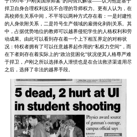
于1991年“卢刚美国杀师案”的同情式解读——认为他是基于
捍卫自身合理权利反抗不合理的导师权力。更有人认为，在
高校师生关系中间，不平等以两种方式存在着：一是封建性
的人身依附关系，二是符号生产领域的雇佣化剥削关系。其
中，占据优势地位的教师可以越界侵犯学生的人格权利和劳
动成果。由此可以看到存在着一个上下相互界定的对称状
况：特权者拥有了可以任意越界起作用的“私权力空间”，而
在下者则存在着实际上的“政治贫困化”状况使其人格尊严难
于捍卫，卢刚之所以选择杀人泄愤也是在合法救济渠道用尽
之后，选择了非法的越界手段。