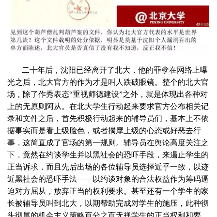
二十年后，沈阳已经离开了北大，他的罪孽在网络上曝
光之后，北大官方的作为才是叫人跌破眼镜。整个的北大官
场，除了作秀表态“重视师德建设”之外，就是体现出各种对
上的无原则阿从。在北大学生行动起来要求官方公布相关记
录和文件之后，首先积极行动起来的辅导员们，基本上不依
据事实而是看上级脸色，或者揣摩上级的心态或好恶去行
事，这简直成了官场的第一规则。辅导员在舆论高度关注之
下，竟然在约谈学生并以黑社会的恐吓手段，来遏止学生的
正当诉求，而且先后出场的各位辅导员选择近乎一致，以迹
近黑社会的恐吓手法——以约谈对象的合法权益作为筹码逼
迫对方屈从，放弃正当的权利要求。甚至还有一个学生的家
长被辅导员叫到北大，以期帮助完成对学生的施压，此种彻
头彻尾的机会主义策略百分之百无视学生的正当权利和要