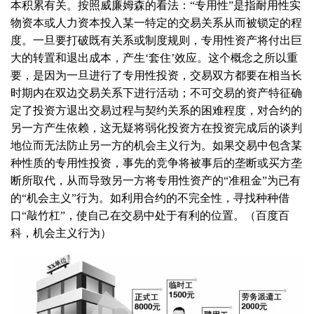
本积累有关。按照威廉姆森的看法：“专用性”是指耐用性实
物资本或人力资本投入某一特定的交易关系从而被锁定的程
度。一旦要打破既有关系或制度规则，专用性资产将付出巨
大的转置和退出成本，产生‘套住’效应。这个概念之所以重
要，是因为一旦进行了专用性投资，交易双方都要在相当长
时期内在双边交易关系下进行活动；不可交易的资产特征确
定了投资方退出交易过程与契约关系的困难程度，对合约的
另一方产生依赖，这无疑将弱化投资方在投资完成后的谈判
地位而无法防止另一方的机会主义行为。如果交易中包含某
种性质的专用性投资，事先的竞争将被事后的垄断或买方垄
断所取代，从而导致另一方将专用性资产的“准租金”为已有
的“机会主义”行为。如利用合约的不完全性，寻找种种借
口“敲竹杠”，使自己在交易中处于有利的位置。（百度百
科，机会主义行为）