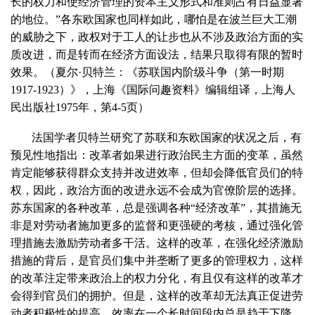
长的权力和使经济管理的资本主义形式和准则占有日益显著
的地位。”各东欧国家也同样如此，哪怕是在波兰巨大工潮
的威胁之下，政权对于工人的让步也从不涉及政治方面的实
质改进，而是转而在经济方面设法，结果只取得有限的暂时
效果。（夏尔·贝特兰：《苏联国内阶级斗争（第一时期
1917-1923）》，上海《国际问趣资料》编辑组译，上海人
民出版社1975年，第4-5页）
法国学者贝特兰研究了苏联和东欧国家的状况之后，有
预见性地指出：改革者如果进行政治民主方面的变革，虽然
肯定能够获得群众支持并改进效率，但却会降低官员们的特
权，因此，政治方面的改进永远不会成为官僚阶层的选择。
苏东国家的各种改革，总是强调各种“经济改革”，其措施无
非是对劳动者施加更多的监督和更强硬的考核，通过强化管
理措施去激励劳动者多干活。这样的改革，在强化经济激励
措施的背后，是官员们集中并垄断了更多的管理权力，这样
的改革注定带来政治上的权力分化，有且仅有这样的改革才
会得到官员们的拥护。但是，这样的改革却无法真正促进劳
动者积极性的提高，效率在一个长时间段内总是趋于下降，