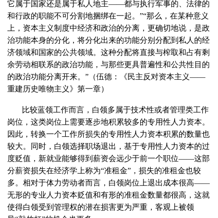
它属于国家还是属于私人地主——都与执行军事的、法律的
和行政的职能不可分割地捆绑在一起。”“那么，在某种意义
上，资本主义制度中经济和政治的分离，更确切地说，是政
治功能本身的分化，将分化出来的功能分别分配到私人的经
济领域和国家的公共领域。这种分配将直接与榨取和占有剩
余劳动相联系的政治功能，与那些更具普遍性和公共性目的
的政治功能分离开来。”（伍德：《民主反对资本主义——
重建历史唯物主义》第一章）
比较蓝领工作而言，白领多属于技术性或者管理类工作
岗位，这类岗位上需要逐步地积累较多的专用性人力资本。
因此，转换一个工作所损失的专用性人力资本积累的数量也
较大。同时，白领选择职场退出，基于专用性人力资本的过
度贬值，新就业能够得到薪资会远少于前一个职位——这部
分薪资损失在经济学上称为“准租金”，损失的准租金也较
多。相对于体力劳动者而言，白领岗位上退出成本很高——
无形的专业人力资本贬值和有形的准租金数量都很高，这就
使得白领受到管理权的潜在损害更为严重，客观上被领