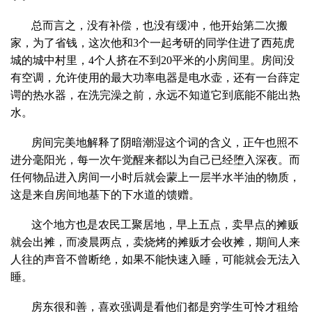
总而言之，没有补偿，也没有缓冲，他开始第二次搬
家，为了省钱，这次他和3个一起考研的同学住进了西苑虎
城的城中村里，4个人挤在不到20平米的小房间里。房间没
有空调，允许使用的最大功率电器是电水壶，还有一台薛定
谔的热水器，在洗完澡之前，永远不知道它到底能不能出热
水。
房间完美地解释了阴暗潮湿这个词的含义，正午也照不
进分毫阳光，每一次午觉醒来都以为自己已经堕入深夜。而
任何物品进入房间一小时后就会蒙上一层半水半油的物质，
这是来自房间地基下的下水道的馈赠。
这个地方也是农民工聚居地，早上五点，卖早点的摊贩
就会出摊，而凌晨两点，卖烧烤的摊贩才会收摊，期间人来
人往的声音不曾断绝，如果不能快速入睡，可能就会无法入
睡。
房东很和善，喜欢强调是看他们都是穷学生可怜才租给