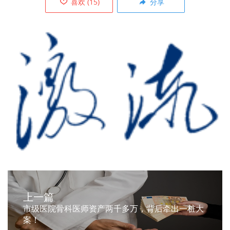
喜欢
(
15
)
分享
上一篇
市级医院骨科医师资产两千多万，背后牵出一桩大
案！