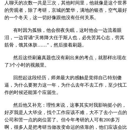
人聊天的次数一共是三次，其他时间里，他就像是这个世界
的旁观者，除了考研，京城的繁华，满地的银杏，空气最好
的一个冬天，这一切好像跟他没有任何关系。
有时因为孤独，他会彻夜失眠，这时他会一边流着眼
泪，一边背诵“天将降大任于斯人也，必先苦其心志，劳其
筋骨，饿其体肤……”，然后接着刷题。
然后这些刷遍真题也没有刷出来的考点，就那样出现在
了3个小时的视频里。
回想起这段经历，师弟最大的感触是觉得自己特别傻
逼，为什么要努力这一年，为什么去年不去工作，至少找工
作的时候还能算个应届生。
然后他又补充：理性来说，这事其实对我影响挺小的，
好歹我是人大毕业，找个工作应该不难，大不了去小一点的
公司和苦一点的岗位罢了。但今年考研的人可有200多万
啊，很多人是把考研当做改变命运的依靠的，他们应该会比