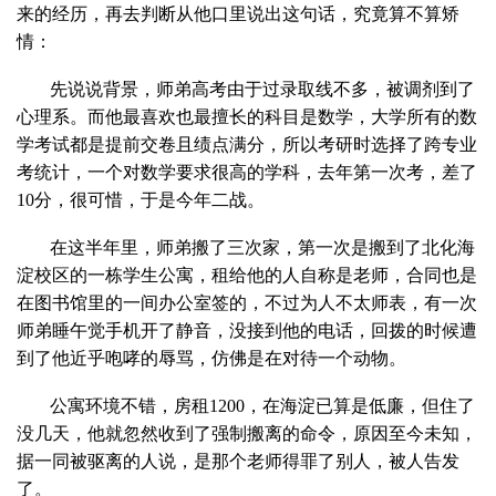
来的经历，再去判断从他口里说出这句话，究竟算不算矫
情：
先说说背景，师弟高考由于过录取线不多，被调剂到了
心理系。而他最喜欢也最擅长的科目是数学，大学所有的数
学考试都是提前交卷且绩点满分，所以考研时选择了跨专业
考统计，一个对数学要求很高的学科，去年第一次考，差了
10分，很可惜，于是今年二战。
在这半年里，师弟搬了三次家，第一次是搬到了北化海
淀校区的一栋学生公寓，租给他的人自称是老师，合同也是
在图书馆里的一间办公室签的，不过为人不太师表，有一次
师弟睡午觉手机开了静音，没接到他的电话，回拨的时候遭
到了他近乎咆哮的辱骂，仿佛是在对待一个动物。
公寓环境不错，房租1200，在海淀已算是低廉，但住了
没几天，他就忽然收到了强制搬离的命令，原因至今未知，
据一同被驱离的人说，是那个老师得罪了别人，被人告发
了。