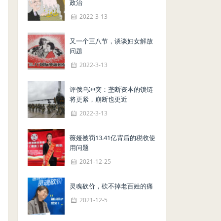
政治
2022-3-13
又一个三八节，谈谈妇女解放
问题
2022-3-13
评俄乌冲突：垄断资本的锁链
将更紧，崩断也更近
2022-3-13
薇娅被罚13.41亿背后的税收使
用问题
2021-12-25
灵魂砍价，砍不掉老百姓的痛
2021-12-5