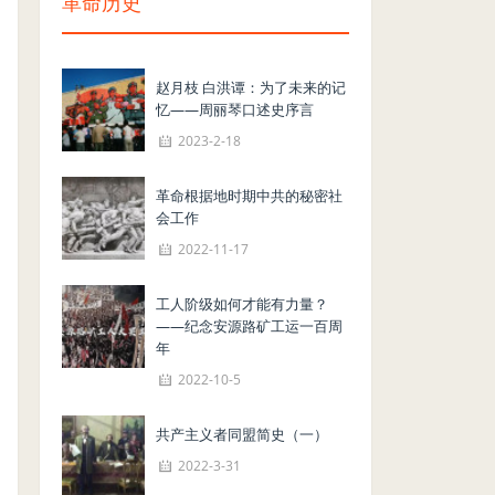
革命历史
赵月枝 白洪谭：为了未来的记
忆——周丽琴口述史序言
2023-2-18
革命根据地时期中共的秘密社
会工作
2022-11-17
工人阶级如何才能有力量？
——纪念安源路矿工运一百周
年
2022-10-5
共产主义者同盟简史（一）
2022-3-31