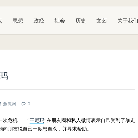
点
思想
政经
社会
历史
文艺
关于我
尼玛
激流网
0
一次危机——“
王尼玛
”在朋友圈和私人微博表示自己受到了暴走
，他向朋友说自己一度想自杀，并寻求帮助。