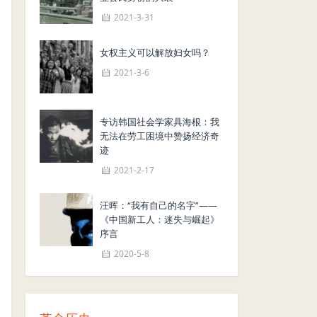
2021-3-31
女权主义可以解放妇女吗？
2021-3-6
专访韩国社会学家具海根：我
无法在劳工困境中赞扬经济奇
迹
2021-2-17
汪晖：“我有自己的名字”——
《中国新工人：迷失与崛起》
序言
2020-5-8