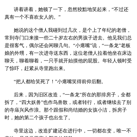
讲着讲着，她顿了一下，忽然狡黠地笑起来，“不过还
真有一个不喜欢女人的。”
她说的这个僧人我碰到过几次，是个上了年纪的老僧，
常到寺门口来接一些二十岁左右的男孩子进去。他见我们总
是很客气，偶尔还会闲聊几句。“小瘪嘴”说，“一条龙”老板
娘的外甥，有一次进寺送东西，这位老僧人拉着他坐在床边
聊天，聊着聊着，一只手就开始摸他的屁股。年轻人顿时受
了惊吓，赶紧从寺里跑出来。
“把人都给笑死了！”小瘪嘴笑得前仰后翻。
后来，因为旧区改造，“一条龙”所在的那排房子，全都
拆了，“四大妖兽”也作鸟兽散，或者转行，或者继续去了别
的寺庙兴风作浪。那个跟假和尚结婚的女孩小洁，拆房子
时，她的第二个孩子也出生了。
寺里这边，改造扩建还在进行中，一切都在变，唯一不