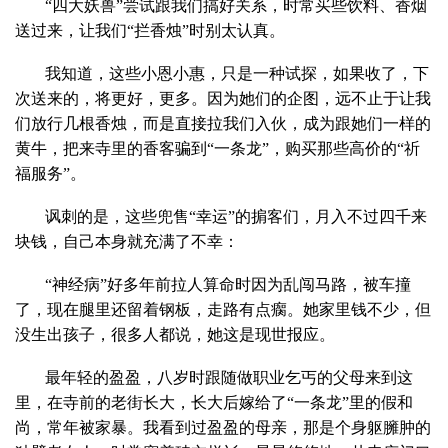
“四大妖兽”尝试跟我们搞好关系，时常买些饮料、香烟
送过来，让我们“拦香烛”时别太认真。
我知道，这些小恩小惠，只是一种试探，如果收了，下
次送来的，将更好，更多。因为她们的企图，远不止于让我
们放行几根香烛，而是直接拉我们入伙，成为跟她们一样的
黄牛，把来寺里的香客骗到“一条龙”，购买那些高价的“祈
福服务”。
讽刺的是，这些兜售“幸运”的掮客们，月入不过四千来
块钱，自己本身就充满了不幸：
“神经病”好多年前拉人算命时因为乱闯马路，被车撞
了，现在腿里还留着钢板，走路有点瘸。她家里钱不少，但
没生出孩子，很多人都说，她这是现世报应。
最年轻的盈盈，八岁时跟随做职业乞丐的父母来到这
里，在寺前的老街长大，长大后嫁给了“一条龙”里的假和
尚，常年被家暴。我看到过盈盈的母亲，那是个身躯臃肿的