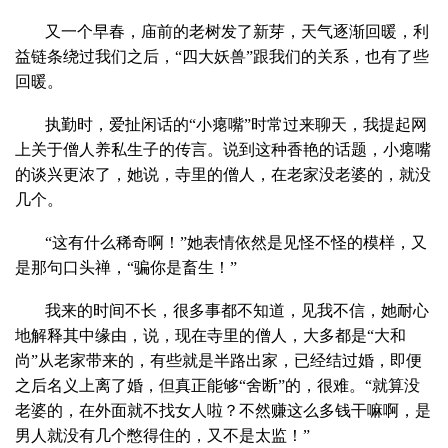
又一个早春，庙前的老树发了新芽，天气逐渐回暖，利
益链条绕过我们之后，“四大妖兽”跟我们的关系，也有了些
回暖。
执勤时，爱扯闲话的“小瘪嘴”时常过来聊天，我提起网
上关于僧人养私生子的传言。说到这种香艳的话题，小瘪嘴
的谈兴更浓了，她说，寺里的僧人，在老家没老婆的，就没
几个。
“这有什么稀奇啊！”她表情依然是见怪不怪的模样，又
是那句口头禅，“骗你是畜生！”
我来的时间不长，很多事都不知道，见我不信，她耐心
地解释其中缘由，说，现在寺里的僧人，大多都是“大和
尚”从老家带来的，有些就是半路出家，已经结过婚，即便
之后名义上离了婚，但真正能够“舍断”的，很难。“就算没
老婆的，在外面就不找女人啦？不然赚这么多钱干嘛啊，是
男人就没有几个憋得住的，又不是太监！”