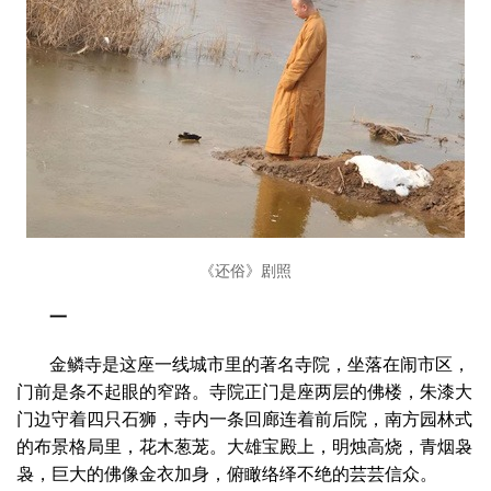
《还俗》剧照
一
金鳞寺是这座一线城市里的著名寺院，坐落在闹市区，
门前是条不起眼的窄路。寺院正门是座两层的佛楼，朱漆大
门边守着四只石狮，寺内一条回廊连着前后院，南方园林式
的布景格局里，花木葱茏。大雄宝殿上，明烛高烧，青烟袅
袅，巨大的佛像金衣加身，俯瞰络绎不绝的芸芸信众。