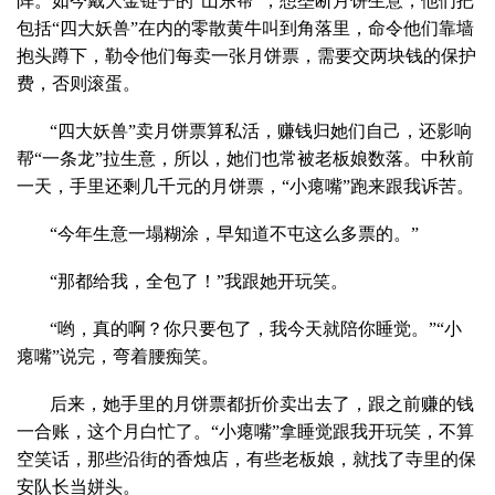
阵。如今戴大金链子的“山东帮”，想垄断月饼生意，他们把
包括“四大妖兽”在内的零散黄牛叫到角落里，命令他们靠墙
抱头蹲下，勒令他们每卖一张月饼票，需要交两块钱的保护
费，否则滚蛋。
“四大妖兽”卖月饼票算私活，赚钱归她们自己，还影响
帮“一条龙”拉生意，所以，她们也常被老板娘数落。中秋前
一天，手里还剩几千元的月饼票，“小瘪嘴”跑来跟我诉苦。
“今年生意一塌糊涂，早知道不屯这么多票的。”
“那都给我，全包了！”我跟她开玩笑。
“哟，真的啊？你只要包了，我今天就陪你睡觉。”“小
瘪嘴”说完，弯着腰痴笑。
后来，她手里的月饼票都折价卖出去了，跟之前赚的钱
一合账，这个月白忙了。“小瘪嘴”拿睡觉跟我开玩笑，不算
空笑话，那些沿街的香烛店，有些老板娘，就找了寺里的保
安队长当姘头。