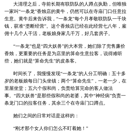
大清理之后，寺前长期有联防队的人蹲点执勤，但唯独
一家叫“一条龙”香烛店的黄牛，仍然可以在寺庙门口任意拉
生意。黄牛后来告诉我，“一条龙”每个月孝敬联防队一千块
钱，获准“垄断经营”。这个香烛店已经在此经营七八年，雇
佣十几个人干活，老板娘身家几千万，好几套房子。
“一条龙”也是“四大妖兽”的大本营，她们除了兜售廉价
香烛，更重要的任务是为店里的算命生意拉客，说得难听
些，她们就是“算命先生”的皮条客。
时间长了，我慢慢发现“一条龙”的人分工明确：五十多
岁的老板娘每日门头坐镇；两个“算命先生”，一老一少，在
里屋坐堂；五六个假和尚，负责给算完命的客人做法
事。“四大妖兽”是那些假和尚的老婆，其中“神经病”负责一
条龙门口的拉客任务，其余三个在寺庙门口蹲点。
她们之间的日常对话是这样的：
“刚才那个女人你们怎么不盯着她！”