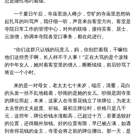
总是随性地叼着烟。
一个夏日午后，寺庙里游人稀少，空旷的寺庙里忽然响
起扎耳的叫骂声，我仔细一听，声音来自客堂方向。客堂是
寺院日常工作的管理中心，对外的联络，接待宾客、居士、
云游僧，协调本寺院各堂口事务，都在此进行。
“你们这群只认钱的玩意儿，妈，你别拦着我，干嘛怕
他们这些秃子啊，长人样不干人事！”正在大骂的是个泼辣
的中年女人，她对着客堂里的僧人，断断续续，前后吵骂了
将近一个小时。
来的是一对母女，老太太七十来岁，端庄，清矍，花白
的头发一丝不乱地梳着，吵闹的是她的女儿。吵闹是因寺里
的牌位而起，本来，这家人在寺里花钱立了块牌位，为老太
太去世的丈夫超度、祈福。最初立牌位时，价格只是几千
元，这些年，牌位价钱水涨船高，已超过十万，若要选较好
的位置，还得额外加钱。好的位置有限，早已被占满，如遇
到舍得花钱的金主，寺里会将之前的牌位挪出。那一天，是