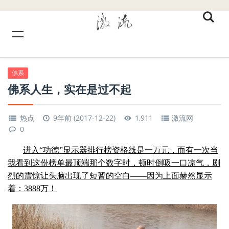
佛系
佛系人生，实在是过不起
热点
9年前 (2017-12-22)
1,911
激流网
0
进入“功德”显示器排行榜资格线是一万元，而有一次当
我看到这份榜单最顶端那个数字时，顿时倒吸一口凉气，剧
烈的震惊让头脑出现了短暂的空白——因为上面赫然显示
着：3888万！