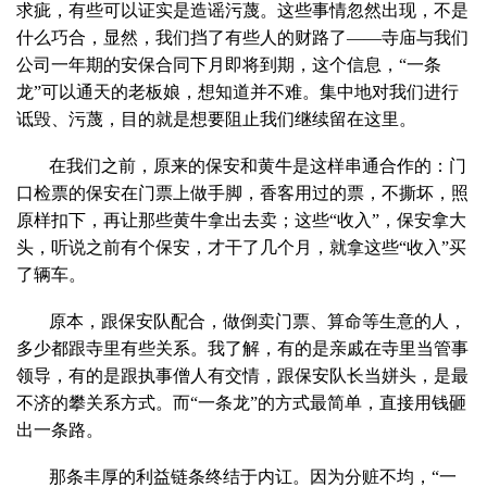
求疵，有些可以证实是造谣污蔑。这些事情忽然出现，不是
什么巧合，显然，我们挡了有些人的财路了——寺庙与我们
公司一年期的安保合同下月即将到期，这个信息，“一条
龙”可以通天的老板娘，想知道并不难。集中地对我们进行
诋毁、污蔑，目的就是想要阻止我们继续留在这里。
在我们之前，原来的保安和黄牛是这样串通合作的：门
口检票的保安在门票上做手脚，香客用过的票，不撕坏，照
原样扣下，再让那些黄牛拿出去卖；这些“收入”，保安拿大
头，听说之前有个保安，才干了几个月，就拿这些“收入”买
了辆车。
原本，跟保安队配合，做倒卖门票、算命等生意的人，
多少都跟寺里有些关系。我了解，有的是亲戚在寺里当管事
领导，有的是跟执事僧人有交情，跟保安队长当姘头，是最
不济的攀关系方式。而“一条龙”的方式最简单，直接用钱砸
出一条路。
那条丰厚的利益链条终结于内讧。因为分赃不均，“一