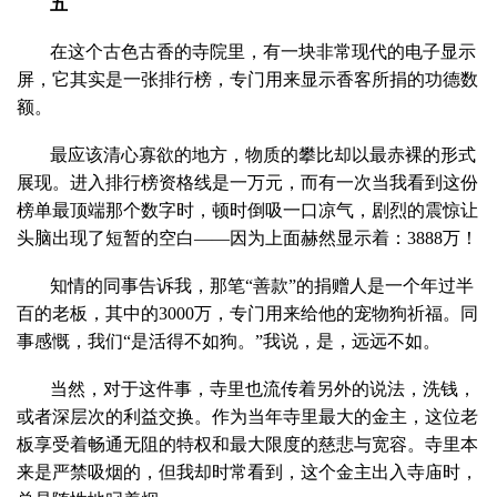
五
在这个古色古香的寺院里，有一块非常现代的电子显示
屏，它其实是一张排行榜，专门用来显示香客所捐的功德数
额。
最应该清心寡欲的地方，物质的攀比却以最赤裸的形式
展现。进入排行榜资格线是一万元，而有一次当我看到这份
榜单最顶端那个数字时，顿时倒吸一口凉气，剧烈的震惊让
头脑出现了短暂的空白——因为上面赫然显示着：3888万！
知情的同事告诉我，那笔“善款”的捐赠人是一个年过半
百的老板，其中的3000万，专门用来给他的宠物狗祈福。同
事感慨，我们“是活得不如狗。”我说，是，远远不如。
当然，对于这件事，寺里也流传着另外的说法，洗钱，
或者深层次的利益交换。作为当年寺里最大的金主，这位老
板享受着畅通无阻的特权和最大限度的慈悲与宽容。寺里本
来是严禁吸烟的，但我却时常看到，这个金主出入寺庙时，