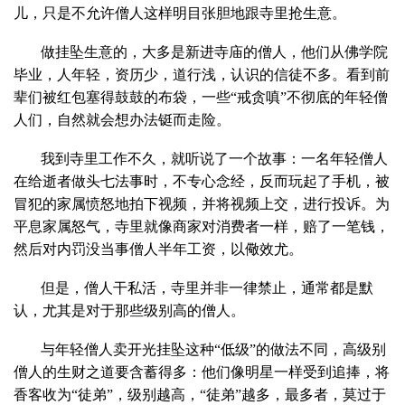
儿，只是不允许僧人这样明目张胆地跟寺里抢生意。
做挂坠生意的，大多是新进寺庙的僧人，他们从佛学院
毕业，人年轻，资历少，道行浅，认识的信徒不多。看到前
辈们被红包塞得鼓鼓的布袋，一些“戒贪嗔”不彻底的年轻僧
人们，自然就会想办法铤而走险。
我到寺里工作不久，就听说了一个故事：一名年轻僧人
在给逝者做头七法事时，不专心念经，反而玩起了手机，被
冒犯的家属愤怒地拍下视频，并将视频上交，进行投诉。为
平息家属怒气，寺里就像商家对消费者一样，赔了一笔钱，
然后对内罚没当事僧人半年工资，以儆效尤。
但是，僧人干私活，寺里并非一律禁止，通常都是默
认，尤其是对于那些级别高的僧人。
与年轻僧人卖开光挂坠这种“低级”的做法不同，高级别
僧人的生财之道要含蓄得多：他们像明星一样受到追捧，将
香客收为“徒弟”，级别越高，“徒弟”越多，最多者，莫过于