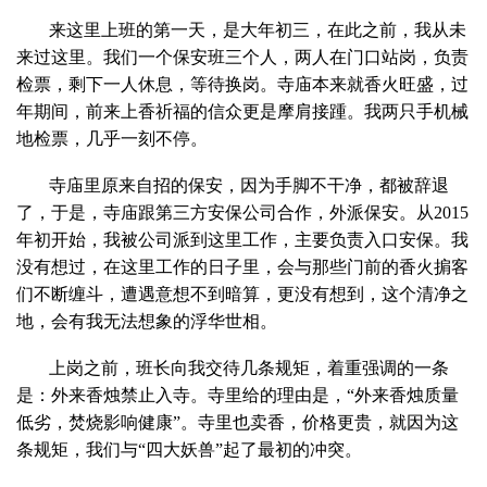
来这里上班的第一天，是大年初三，在此之前，我从未
来过这里。我们一个保安班三个人，两人在门口站岗，负责
检票，剩下一人休息，等待换岗。寺庙本来就香火旺盛，过
年期间，前来上香祈福的信众更是摩肩接踵。我两只手机械
地检票，几乎一刻不停。
寺庙里原来自招的保安，因为手脚不干净，都被辞退
了，于是，寺庙跟第三方安保公司合作，外派保安。从2015
年初开始，我被公司派到这里工作，主要负责入口安保。我
没有想过，在这里工作的日子里，会与那些门前的香火掮客
们不断缠斗，遭遇意想不到暗算，更没有想到，这个清净之
地，会有我无法想象的浮华世相。
上岗之前，班长向我交待几条规矩，着重强调的一条
是：外来香烛禁止入寺。寺里给的理由是，“外来香烛质量
低劣，焚烧影响健康”。寺里也卖香，价格更贵，就因为这
条规矩，我们与“四大妖兽”起了最初的冲突。