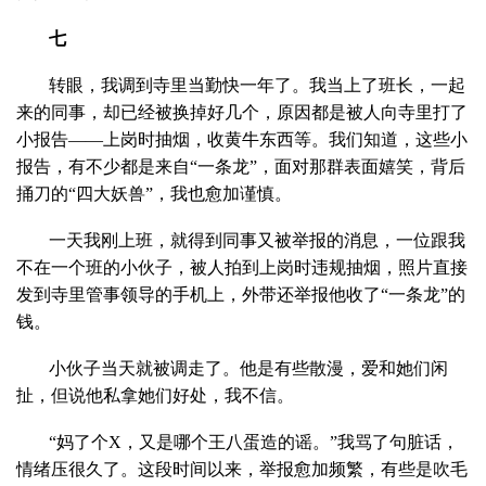
七
转眼，我调到寺里当勤快一年了。我当上了班长，一起
来的同事，却已经被换掉好几个，原因都是被人向寺里打了
小报告——上岗时抽烟，收黄牛东西等。我们知道，这些小
报告，有不少都是来自“一条龙”，面对那群表面嬉笑，背后
捅刀的“四大妖兽”，我也愈加谨慎。
一天我刚上班，就得到同事又被举报的消息，一位跟我
不在一个班的小伙子，被人拍到上岗时违规抽烟，照片直接
发到寺里管事领导的手机上，外带还举报他收了“一条龙”的
钱。
小伙子当天就被调走了。他是有些散漫，爱和她们闲
扯，但说他私拿她们好处，我不信。
“妈了个X，又是哪个王八蛋造的谣。”我骂了句脏话，
情绪压很久了。这段时间以来，举报愈加频繁，有些是吹毛