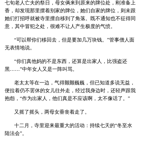
七旬老人亡夫的祭日，母女俩来到原来的牌位处，刚准备上
香，却发现那里摆着别家的牌位，她们自家的牌位，则未跟
她们打招呼就被寺里擅自移到了角落。既不通知也不征得同
意，其中冒犯之处，很难不让人产生极度的气愤。
“可以帮你们移回去，但是要加几万块钱。”管事僧人面
无表情地说。
“你们真他妈的不是东西，还算是出家人，比强盗还
黑……”中年女人又是一阵叫骂。
老太太等在一边，气得颤颤巍巍，但已知道多说无益，
便拉着仍不罢休的女儿往外走，经过我身边时，还轻声跟我
抱怨，“作为出家人，他们真是不应该啊，太不像话了。”
又摇了摇头，两母女垂丧着走了。
十二月，寺里迎来最重大的活动：持续七天的“冬至水
陆法会”。