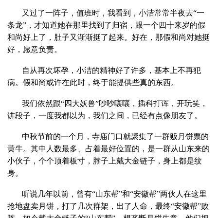
又过了一阵子，值班时，我看到，小洁常常半夜去“一
条龙”，才知道她在那里找到了归宿，跟一个四十来岁的假
和尚好上了，肚子又渐渐挺了起来。好在，那假和尚对她挺
好，愿意负责。
自从再次坏孕，小洁的精神好了许多，基本上不再犯
病。假和尚或许在此时，终于能提供些真的东西。
我们依然跟“四大妖兽”吵吵嚷嚷，插科打诨，开玩笑，
讲段子，一度我都以为，我们之间，已经有点像朋友了。
中秋节前的一个月，寺庙门口就聚集了一群贩月饼票的
黄牛。其中人数最多、占着最好位置的，是一群从山东来的
小伙子，个个顶着板寸，脖子上戴大金链子，身上都是纹
身。
听说几年以前，曾有“山东帮”和“安徽帮”两伙人在这里
抢地盘卖月饼，打了几次群架，出了人命，最终“安徽帮”败