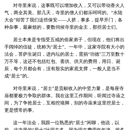
对寺里来说，这事既可以增加收入，又可以带动香火人
气，两全其美。那几天，寺里的僧人们都乐呵呵的。“水陆
大会”却苦了我们这些保安——人挤，事多，提早开门，各
种杂事，最麻烦的，要数伺候寺里的金主，那些居士们。
居士本来是专指受五戒的俗家弟子，但现在，他们将出
手阔绰的信徒，统称为“居士”。一年中，这家寺院有大小的
法会，菩萨生诞日，进内坛的居士，需捐“功德”三万至数十
万不等，这还不包括红包、斋供、供天的费用，用日、诞
辰，每个月都会有，没有殷实的家底支撑，一般人是当不
成“居士”的。
对寺里来说，“居士”是贡献收入的中坚力量，是每座寺
庙都要极力争取的群体。我在这里工作期间，听闻过寺庙之
间，为了争抢居士，互相挖墙脚，别的寺庙来这里挖居士，
更是惯常的事。
这一年法会，我跟一位熟悉的“居士”闲聊，他说，以
前，这寺里的“居士”比现在多，因为现在费用年年涨，很多