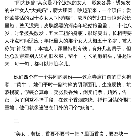
“四大妖兽”其实是四个泼辣的女人，形象各异：烫短发
的中年女人“大姨妈”，膀大腰圆，吵起架来，一个顶仨；爱
说荤笑话的四十岁女人“小瘪嘴”，浓厚的苏北口音拉起家长
里短，整天没完；皮肤黝黑的河南年轻姑娘盈盈，二十七八
岁，时常披头散发，五大三粗的身躯，眼球突出，长相需要
人花点时间适应；年纪最大的那个女人大概五十多岁，被人
称为“神经病”，本地人，家里特别有钱，有好几套房子，但
她总爱穿着别人送的旧衣服，留个一寸长的癞痢头，讲起话
来，每一句，都可以带脏字儿。
她们四个有一个共同的身份——这座寺庙门前的香火掮
客，“黄牛”。她们平时一副纯粹的阴邪面孔，生拉硬拽，坑
蒙拐骗，假装会算命，卖劣质香烛，倒卖门票，贿赂，告
密，为了利益不择手段。在这个香烟缭绕、禅钟回荡的佛门
重地，他们就像逡巡在门外的四个“妖兽”。
二
“美女，老板，香要不要带一把？里面香贵，要25块一