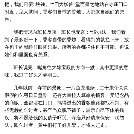
把，我们只要5块钱。”“四大妖兽”堂而皇之地站在寺庙门口
附近，见人就问，香客们自带的香烛，大都来自她们的兜
售。
我把情况向班长反映，班长也无奈：“没办法，我们看
到了最多赶一下，香客自带的香烛，看得到的就拦下来，放
在包里的就睁只眼闭只眼。所有的香都拦住也不可能。再说
她们和里面也有关系。”
班长说完，嘴角往大雄宝殿的方向一撇，其中更深的意
味，我过了好久才弄明白。
几年以前，寺前的景象，一片鱼龙混杂，二十来个真真
假假的乞丐日日盘踞，还有大量拉人算命的掮客、卖纪念品
的商贩，全都堵在门口，搞得进出的香客连路都找不到。有
些无赖的乞讨者，甚至当众脱下裤子，展示自己下体的残
疾，将不愿给钱的女孩子吓哭。寺庙只好请来保安、联防
队，跟乞讨者、黄牛们打了好几架，才将人赶走。