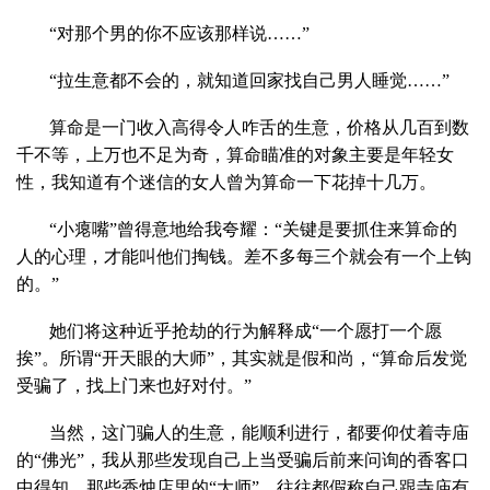
“对那个男的你不应该那样说……”
“拉生意都不会的，就知道回家找自己男人睡觉……”
算命是一门收入高得令人咋舌的生意，价格从几百到数
千不等，上万也不足为奇，算命瞄准的对象主要是年轻女
性，我知道有个迷信的女人曾为算命一下花掉十几万。
“小瘪嘴”曾得意地给我夸耀：“关键是要抓住来算命的
人的心理，才能叫他们掏钱。差不多每三个就会有一个上钩
的。”
她们将这种近乎抢劫的行为解释成“一个愿打一个愿
挨”。所谓“开天眼的大师”，其实就是假和尚，“算命后发觉
受骗了，找上门来也好对付。”
当然，这门骗人的生意，能顺利进行，都要仰仗着寺庙
的“佛光”，我从那些发现自己上当受骗后前来问询的香客口
中得知，那些香烛店里的“大师”，往往都假称自己跟寺庙有