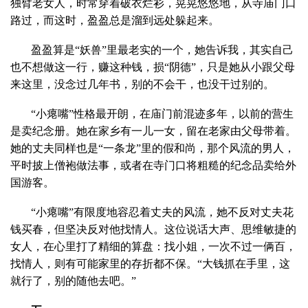
独臂老女人，时常穿着破衣烂衫，晃晃悠悠地，从寺庙门口
路过，而这时，盈盈总是溜到远处躲起来。
盈盈算是“妖兽”里最老实的一个，她告诉我，其实自己
也不想做这一行，赚这种钱，损“阴德”，只是她从小跟父母
来这里，没念过几年书，别的不会干，也没干过别的。
“小瘪嘴”性格最开朗，在庙门前混迹多年，以前的营生
是卖纪念册。她在家乡有一儿一女，留在老家由父母带着。
她的丈夫同样也是“一条龙”里的假和尚，那个风流的男人，
平时披上僧袍做法事，或者在寺门口将粗糙的纪念品卖给外
国游客。
“小瘪嘴”有限度地容忍着丈夫的风流，她不反对丈夫花
钱买春，但坚决反对他找情人。这位说话大声、思维敏捷的
女人，在心里打了精细的算盘：找小姐，一次不过一俩百，
找情人，则有可能家里的存折都不保。“大钱抓在手里，这
就行了，别的随他去吧。”