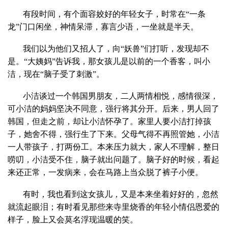
有段时间，有个面容姣好的年轻女子，时常在“一条
龙”门口闲坐，神情呆滞，寡言少语，一坐就是半天。
我们以为他们又招人了，向“妖兽”们打听，发现却不
是。“大姨妈”告诉我，那女孩儿是以前的一个香客，叫小
洁，现在“脑子受了刺激”。
小洁谈过一个韩国男朋友，二人两情相悦，感情很深，
可小洁的妈妈坚决不同意，强行将其分开。后来，男人回了
韩国，但走之前，却让小洁怀孕了。家里人要小洁打掉孩
子，她舍不得，强行生了下来。父母气得不再照管她，小洁
一人带孩子，打两份工。本来压力就大，家人不理解，整日
唠叨，小洁受不住，脑子就出问题了。脑子好的时候，看起
来还正常，一发病来，会在马路上当众脱了裤子小便。
有时，我也看到这女孩儿，又是本来坐着好好的，忽然
就流起眼泪；有时看见那些来寺里烧香的年轻小情侣恩爱的
样子，脸上又会莫名浮现温暖的笑。