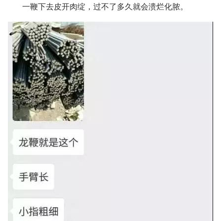
一鞭下去皮开肉绽，过不了多久就会溃烂化脓。