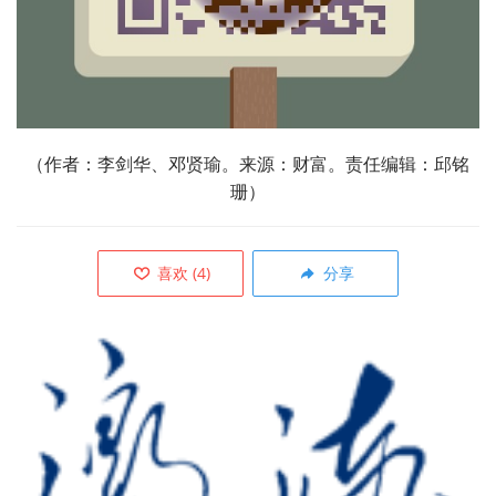
（
作者：李剑华、邓贤瑜。来源：财富。责任编辑：邱铭
珊
）
喜欢
(
4
)
分享