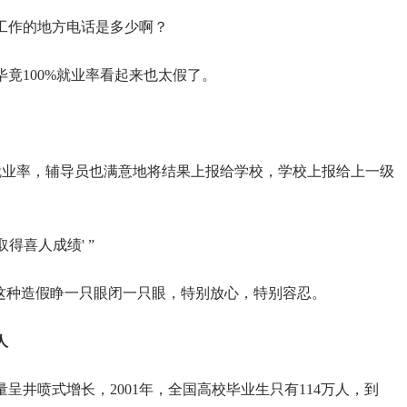
工作的地方电话是多少啊？
竟100%就业率看起来也太假了。
3%的就业率，辅导员也满意地将结果上报给学校，学校上报给上一级
取得喜人成绩' ”
对这种造假睁一只眼闭一只眼，特别放心，特别容忍。
人
量呈井喷式增长，2001年，全国高校毕业生只有114万人，到