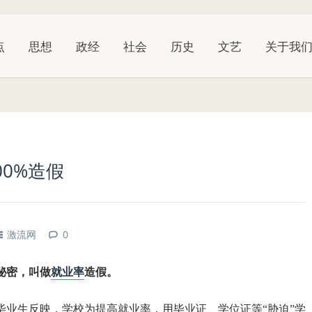
点
思想
政经
社会
历史
文艺
关于我
00%造假
激流网
0
秘密，叫做
就业率
造假。
名毕业生反映，学校为提高就业率，用毕业证、学位证等“胁迫”学