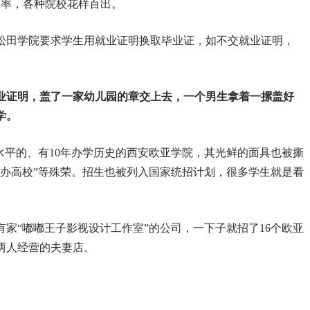
就业率，各种院校花样百出。
学松田学院要求学生用就业证明换取毕业证，如不交就业证明，
业证明，盖了一家幼儿园的章交上去，一个男生拿着一摞盖好
学。
水平的、有10年办学历史的西安欧亚学院，其光鲜的面具也被撕
民办高校”等殊荣。招生也被列入国家统招计划，很多学生就是看
家“嘟嘟王子影视设计工作室”的公司，一下子就招了16个欧亚
两人经营的夫妻店。
。