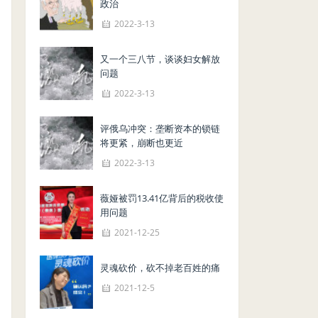
政治
2022-3-13
又一个三八节，谈谈妇女解放
问题
2022-3-13
评俄乌冲突：垄断资本的锁链
将更紧，崩断也更近
2022-3-13
薇娅被罚13.41亿背后的税收使
用问题
2021-12-25
灵魂砍价，砍不掉老百姓的痛
2021-12-5