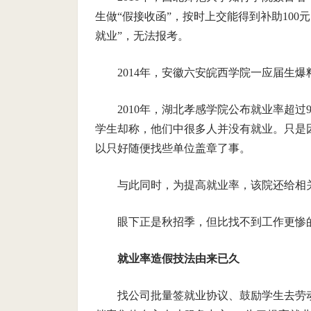
生做“假接收函”，按时上交能得到补助10
就业”，无法报考。
2014年，安徽六安皖西学院一应届生
2010年，湖北孝感学院公布就业率超过
学生却称，他们中很多人并没有就业。只是
以只好随便找些单位盖章了事。
与此同时，为提高就业率，该院还给相
眼下正是秋招季，但比找不到工作更惨的
就业率造假技法由来已久
找公司批量签就业协议、鼓励学生去劳