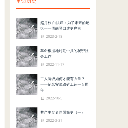
革命历史
赵月枝 白洪谭：为了未来的记
忆——周丽琴口述史序言
2023-2-18
革命根据地时期中共的秘密社
会工作
2022-11-17
工人阶级如何才能有力量？
——纪念安源路矿工运一百周
年
2022-10-5
共产主义者同盟简史（一）
2022-3-31