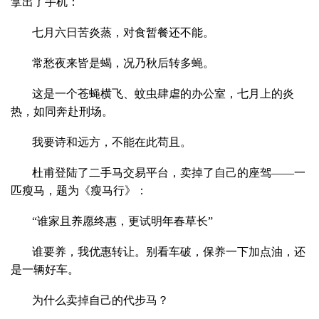
拿出了手机：
七月六日苦炎蒸，对食暂餐还不能。
常愁夜来皆是蝎，况乃秋后转多蝇。
这是一个苍蝇横飞、蚊虫肆虐的办公室，七月上的炎
热，如同奔赴刑场。
我要诗和远方，不能在此苟且。
杜甫登陆了二手马交易平台，卖掉了自己的座驾——一
匹瘦马，题为《瘦马行》：
“谁家且养愿终惠，更试明年春草长”
谁要养，我优惠转让。别看车破，保养一下加点油，还
是一辆好车。
为什么卖掉自己的代步马？