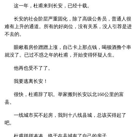
这一年，杜甫来到长安，已经十载。
长安的社会阶层严重固化，除了高级公务员，普通人很
难有上升的通道。所有的好岗位，没有关系，没人引荐是进
不去的。
眼瞅着房价蹭蹭上涨，自己卡上那点钱，喝顿酒撸个串
就没了。已过不惑之年的杜甫，开始变得怀疑人生。
他再也受不了了。
我要逃离长安！
很快，杜甫辞了职。举家搬到长安以北160公里的富
县。
一线城市买不起房，我到十八线县城，总该买得起了
吧。
杜甫拼拼凑凑，终于在县城有了自己的房子。