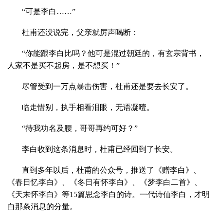
“可是李白……”
杜甫还没说完，父亲就厉声喝断：
“你能跟李白比吗？他可是混过朝廷的，有玄宗背书，
人家不是买不起房，是不想买！”
尽管受到一万点暴击伤害，杜甫还是要去长安了。
临走惜别，执手相看泪眼，无语凝噎。
“待我功名及腰，哥哥再约可好？”
李白收到这条消息时，杜甫已经回到了长安。
直到多年以后，杜甫的公众号，推送了《赠李白》、
《春日忆李白》、《冬日有怀李白》、《梦李白二首》、
《天末怀李白》等15篇思念李白的诗。一代诗仙李白，才明
白那条消息的分量。