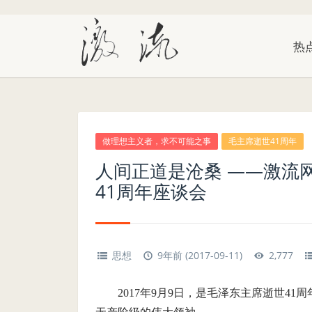
热
做理想主义者，求不可能之事
毛主席逝世41周年
人间正道是沧桑 ——激流
41周年座谈会
思想
9年前 (2017-09-11)
2,777
2017
年
9
月
9
日，是毛泽东主席逝世
41
周