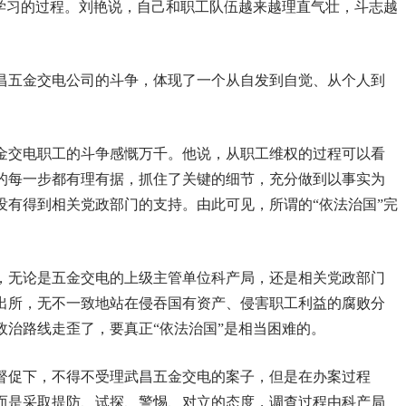
断学习的过程。刘艳说，自己和职工队伍越来越理直气壮，斗志越
昌五金交电公司的斗争，体现了一个从自发到自觉、从个人到
。
金交电职工的斗争感慨万千。他说，从职工维权的过程可以看
的每一步都有理有据，抓住了关键的细节，充分做到以事实为
没有得到相关党政部门的支持。由此可见，所谓的“依法治国”完
，无论是五金交电的上级主管单位科产局，还是相关党政部门
出所，无不一致地站在侵吞国有资产、侵害职工利益的腐败分
政治路线走歪了，要真正“依法治国”是相当困难的。
督促下，不得不受理武昌五金交电的案子，但是在办案过程
而是采取提防、试探、警惕、对立的态度，调查过程由科产局