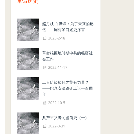
革命历史
赵月枝 白洪谭：为了未来的记
忆——周丽琴口述史序言
2023-2-18
革命根据地时期中共的秘密社
会工作
2022-11-17
工人阶级如何才能有力量？
——纪念安源路矿工运一百周
年
2022-10-5
共产主义者同盟简史（一）
2022-3-31