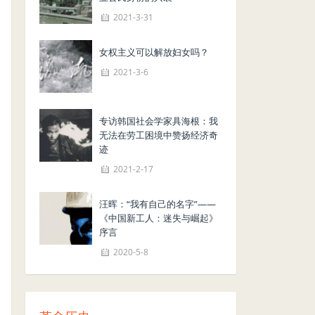
2021-3-31
女权主义可以解放妇女吗？
2021-3-6
专访韩国社会学家具海根：我
无法在劳工困境中赞扬经济奇
迹
2021-2-17
汪晖：“我有自己的名字”——
《中国新工人：迷失与崛起》
序言
2020-5-8