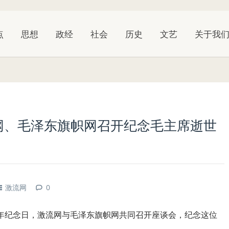
点
思想
政经
社会
历史
文艺
关于我
网、毛泽东旗帜网召开纪念毛主席逝世
激流网
0
年纪念日，激流网与毛泽东旗帜网共同召开座谈会，纪念这位