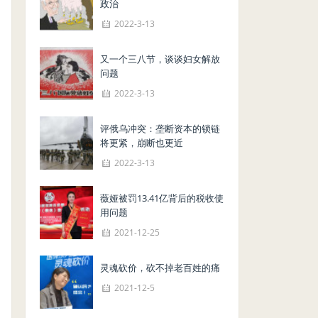
政治
2022-3-13
又一个三八节，谈谈妇女解放
问题
2022-3-13
评俄乌冲突：垄断资本的锁链
将更紧，崩断也更近
2022-3-13
薇娅被罚13.41亿背后的税收使
用问题
2021-12-25
灵魂砍价，砍不掉老百姓的痛
2021-12-5