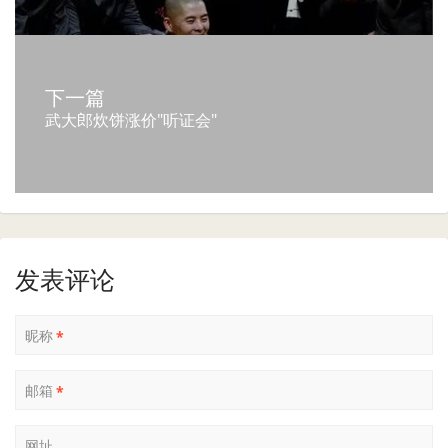
下一篇
武大郎炊饼涨价"听证会"
发表评论
昵称
*
邮箱
*
网址