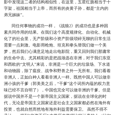
影中发现这二者的结构相似性，在这里，五星红旗相当于十
字架，祖国相当于上帝，而所有的炎黄子孙，都是“主内的
弟兄姊妹”。
同任何事物的成功一样，《战狼2》的成功也是多种因
素共同作用的结果。在我们这个高度规律化、自动化、机械
化了的社会里，无产阶级和小资产阶级琐碎无聊的日常生活
需要一点刺激。电影用枪炮、坦克和拳头替我们做一个美
梦，然后我们心满意足地走出电影院，重又回到我们那庸常
的生命中去。尤其精彩的是把战场选在非洲，对于我们东亚
和西欧的“文明人”来说，非洲是一个巨大的垃圾场、下水道
和动物园，除了瘟疫、战争和野兽之外一无所有。我们看着
非洲人，正如白种人看着非洲人一样。既然中国人可以做非
洲小孩的干爹（郭美美之后，“干爹”这个词所内蕴的权力意
味已经不言自明了），中国也完全可以做非洲的干爹。但是
据说中国并不是一个新帝国主义国家，据说在全球化的时
代，无论是帝国主义国家还是社会主义国家都必然在海外有
投资，也就自然而然地有海外利益需要保卫。 虽然不得不