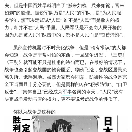
夫。但是中国百姓早就明白了“贼来如梳，兵来如篦，官来
如剃”的道理。据说军队乃是“人民”的军队，是“为人民服
务”的，然而决定试试“人民”,谁不是“人民”而是敌人的权
力，却并不在“人民”手里。人民军队是不会向人民开枪的，
因为凡是被人民军队击中的，都不是人民而是“奋臂螳螂”。
虽然宣传机器时不时美化战争，但是“稍有常识”的人都
会知道，战争是非常可怕的东西，一旦战争爆发，《三吏》
《三别》就可能不只是杜甫的诗句而已。在最好的情况下，
战争也会引起交战国的物资匮乏、物价飞涨，交战区居民流
离失所、饿殍遍地。虽然大家都会同意，防御性的战争是完
全正当而且十分必要的，但是同样的2,在“积极防御”、“自卫
反击”、“集体自卫”已经成为
军事
名词的今天，“人民”没有
决定战争发动与否的权力，更不要说考虑战争的性质了。
你以为战争是这样的：