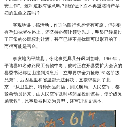
安工作”。这种道歉有诚意吗？能保证下次不再重堵待产孕
妇的生命之路吗？
客观地讲，搞活动，作适当限行也是情有可原，但碰到
有孕妇被堵在路上，还坚持必须让领导先走，明显已经超过
了正常的公民权利让渡，甚至已经不是扰民可以形容的了，
而很可能是害命。
事发地为平陆县，令此事更具几分讽刺意味。1960年，
平陆县61名修路民工食物中毒，彼时正在开县委扩大会议的
县委书记郝世山接到消息后，立即要求全力抢救“61名阶级
兄弟”，后因县里和省里都无法解决，直接求援到了北
京，“从卫生部、特种药品商店，到民航局、人民空军，都
紧急动员起来，由人民空军及时将药品投到该县，使阶级兄
弟获救”，此事后被树立为典型，还写进语文课本。