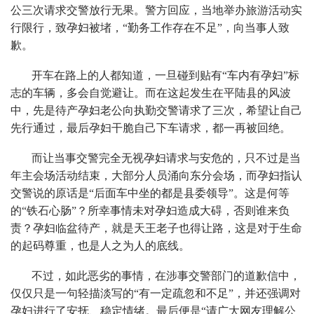
公三次请求交警放行无果。警方回应，当地举办旅游活动实
行限行，致孕妇被堵，“勤务工作存在不足”，向当事人致
歉。
开车在路上的人都知道，一旦碰到贴有“车内有孕妇”标
志的车辆，多会自觉避让。而在这起发生在平陆县的风波
中，先是待产孕妇老公向执勤交警请求了三次，希望让自己
先行通过，最后孕妇干脆自己下车请求，都一再被回绝。
而让当事交警完全无视孕妇请求与安危的，只不过是当
年主会场活动结束，大部分人员涌向东分会场，而孕妇指认
交警说的原话是“后面车中坐的都是县委领导”。这是何等
的“铁石心肠”？所幸事情未对孕妇造成大碍，否则谁来负
责？孕妇临盆待产，就是天王老子也得让路，这是对于生命
的起码尊重，也是人之为人的底线。
不过，如此恶劣的事情，在涉事交警部门的道歉信中，
仅仅只是一句轻描淡写的“有一定疏忽和不足”，并还强调对
孕妇进行了安抚、稳定情绪。最后便是“请广大网友理解公