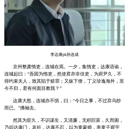
李达康pk孙连成
京州整肃惰吏，连城在焉。一夕，集惰吏，达康语谕，
连城起曰：“吾固为惰吏，然使君亦非佳吏，为府尹久，不
得约束夫人，致其陷于赃罪；又纵下僚，丁义珍逸海外，至
今不归，君有何面目教我？”
达康大怒，连城亦不惧，曰：“今日之事，不过弃乌纱
而已。”拂袖去。
然其为宦久，不识谋生，又清廉，无积巨富，久而困，
乃叩达康门，哀祈，达康不忍，以为童蒙师，率童子观宇