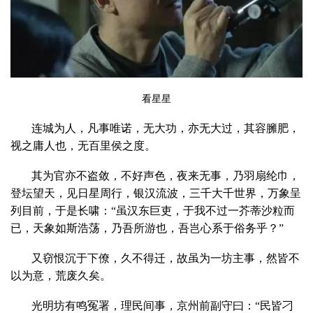
看星星
连城为人，凡事唯诺，无大功，亦无大过，其容臃肥，
视之庸人也，无百里侯之度。
其为官亦不盗敛，不好声色，夜来无事，乃羽扇纶巾，
登坛望天，见日星周行，银汉流波，三千大千世界，万象呈
列目前，于是长啸：“虽汉东巨吏，于我不过一芥蒂沙粒而
已，天象如斯浩荡，乃吾所游也，吾岂心系于俗务乎？”
又窃恨沉于下僚，久不得迁，故虽为一坊主事，然皆不
以为意，荒废久矣。
光明坊有鸣冤署，理民间事，京州前副守曰：“民皆刁