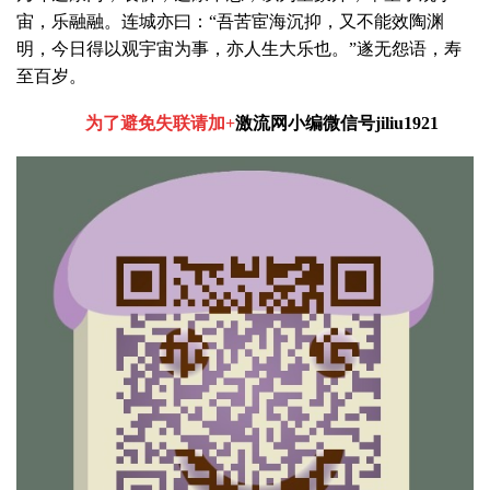
宙，乐融融。连城亦曰：“吾苦宦海沉抑，又不能效陶渊
明，今日得以观宇宙为事，亦人生大乐也。”遂无怨语，寿
至百岁。
为了避免失联请加+
激流网小编微信号jiliu1921