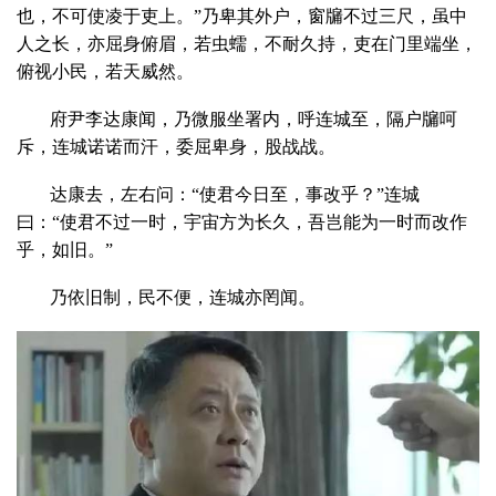
也，不可使凌于吏上。”乃卑其外户，窗牖不过三尺，虽中
人之长，亦屈身俯眉，若虫蠕，不耐久持，吏在门里端坐，
俯视小民，若天威然。
府尹李达康闻，乃微服坐署内，呼连城至，隔户牖呵
斥，连城诺诺而汗，委屈卑身，股战战。
达康去，左右问：“使君今日至，事改乎？”连城
曰：“使君不过一时，宇宙方为长久，吾岂能为一时而改作
乎，如旧。”
乃依旧制，民不便，连城亦罔闻。