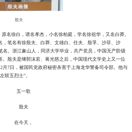
殷夫
，原名徐白，谱名孝杰，小名徐柏庭，学名徐祖华，又名白莽。
名，笔名有徐殷夫、白莽、文雄白、任夫、殷孚、沙菲、沙
笔名。浙江象山人，同济大学毕业，共产党员，中国无产阶级
等。殷夫是继郭沫若、蒋光慈之后，中国现代文学史上又一位
，
2
月
7
日，被国民党政府秘密杀害于上海龙华警备司令部。他与
左联五烈士”。
五一歌
殷夫
在今天，