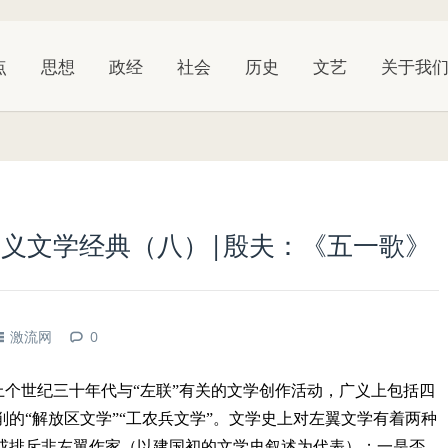
点
思想
政经
社会
历史
文艺
关于我
义文学经典（八）|殷夫：《五一歌》
激流网
0
指上个世纪三十年代与“左联”有关的文学创作活动，广义上包括四
的“解放区文学”“工农兵文学”。文学史上对左翼文学有着两种
或排斥非左翼作家（以建国初的文学史叙述为代表）；一是否