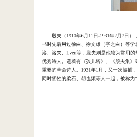
殷夫（
1910
年
6
月
11
日
-1931
年
2
月
7
日）
书时先后用过徐白、徐文雄（字之白）等学
洛、洛夫、
Lven
等，殷夫则是他较为常用的
优秀诗人。遗着有《孩儿塔》、《殷夫集》
重要的革命诗人。
1931
年
1
月，又一次被捕
同时牺牲的柔石、胡也频等人一起，被称为“