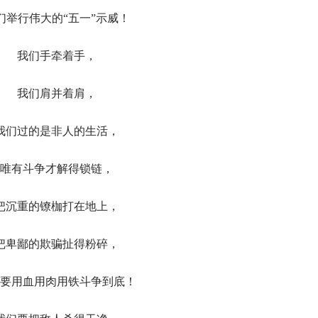
们举行伟大的“五一”示威！
我们手牵着手，
我们肩并着肩，
我们过的是非人的生活，
唯有斗争才解得锁链，
把沉重的镣枷打在地上，
把卑鄙的欺骗扯得粉碎，
要用血用肉用铁斗争到底！