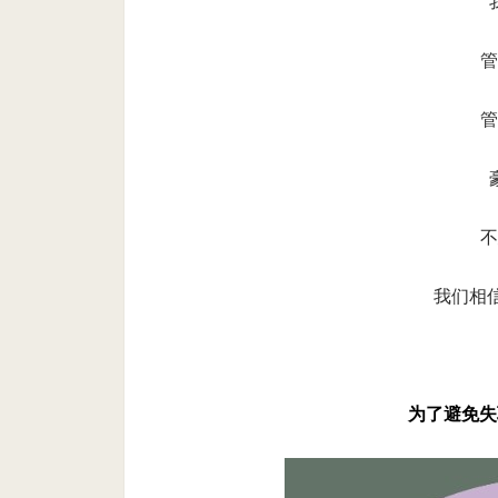
管
管
不
我们相
为了避免失