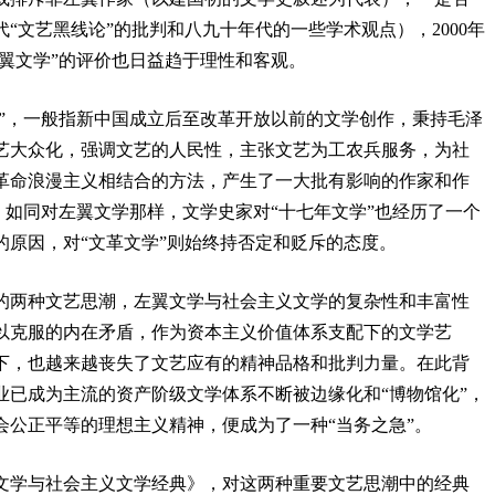
代“文艺黑线论”的批判和八九十年代的一些学术观点），
2000
年
左翼文学”的评价也日益趋于理性和客观。
义”，一般指新中国成立后至改革开放以前的文学创作，秉持毛泽
艺大众化，强调文艺的人民性，主张文艺为工农兵服务，为社
革命浪漫主义相结合的方法，产生了一大批有影响的作家和作
”。如同对左翼文学那样，文学史家对“十七年文学”也经历了一个
的原因，对“文革文学”则始终持否定和贬斥的态度。
的两种文艺思潮，左翼文学与社会主义文学的复杂性和丰富性
以克服的内在矛盾，作为资本主义价值体系支配下的文学艺
下，也越来越丧失了文艺应有的精神品格和批判力量。在此背
业已成为主流的资产阶级文学体系不断被边缘化和“博物馆化”，
会公正平等的理想主义精神，便成为了一种“当务之急”。
文学与社会主义文学经典》，对这两种重要文艺思潮中的经典