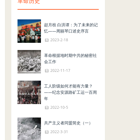
革命历史
赵月枝 白洪谭：为了未来的记
忆——周丽琴口述史序言
2023-2-18
革命根据地时期中共的秘密社
会工作
2022-11-17
工人阶级如何才能有力量？
——纪念安源路矿工运一百周
年
2022-10-5
共产主义者同盟简史（一）
2022-3-31