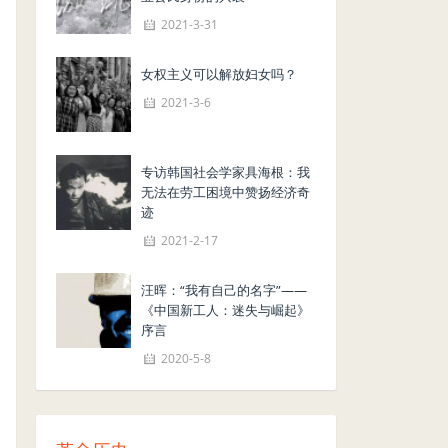
2021-3-31
女权主义可以解放妇女吗？
2021-3-6
专访韩国社会学家具海根：我
无法在劳工困境中赞扬经济奇
迹
2021-2-17
汪晖：“我有自己的名字”——
《中国新工人：迷失与崛起》
序言
2020-5-8