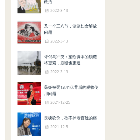
政治
2022-3-13
又一个三八节，谈谈妇女解放
问题
2022-3-13
评俄乌冲突：垄断资本的锁链
将更紧，崩断也更近
2022-3-13
薇娅被罚13.41亿背后的税收使
用问题
2021-12-25
灵魂砍价，砍不掉老百姓的痛
2021-12-5