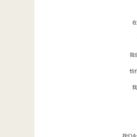
在
我
怕
我
我们今