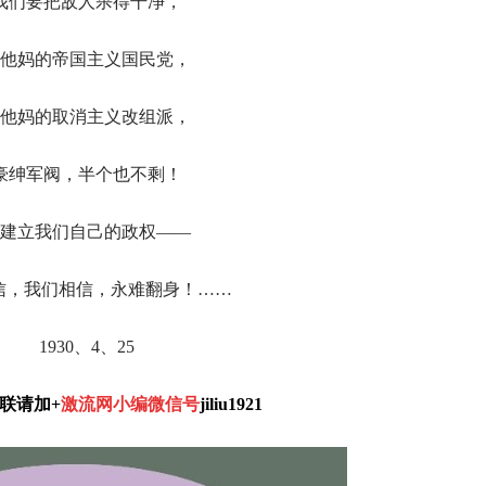
我们要把敌人杀得干净，
他妈的帝国主义国民党，
他妈的取消主义改组派，
豪绅军阀，半个也不剩！
建立我们自己的政权——
信，我们相信，永难翻身！……
1930、
4、
25
联请加+
激流网小编微信号
jiliu1921