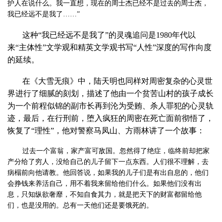
护人在说什么。我一直想，现在的周士杰已经不是过去的周士杰，
我已经远不是我了……”
这种“我已经远不是我了”的灵魂追问是
1980
年代以
来“主体性”文学观和精英文学观书写“人性”深度的写作向度
的延续。
在《大雪无痕》中，陆天明也同样对周密复杂的心灵世
界进行了细腻的刻划，描述了他由一个贫苦山村的孩子成长
为一个前程似锦的副市长再到沦为受贿、杀人罪犯的心灵轨
迹，最后，在行刑前，堕入疯狂的周密在死亡面前彻悟了，
恢复了“理性”，他对警察马凤山、方雨林讲了一个故事：
过去一个富翁，家产富可敌国。忽然得了绝症，临终前却把家
产分给了穷人，没给自己的儿子留下一点东西。人们很不理解，去
病榻前向他请教。他回答说，如果我的儿子们是有出自息的，他们
会挣钱来养活自己，用不着我来留给他们什么。如果他们没有出
息，只知纵欲奢靡，不知自食其力，就是把天下的财富都留给他
们，也是没用的。总有一天他们还是要饿死的。