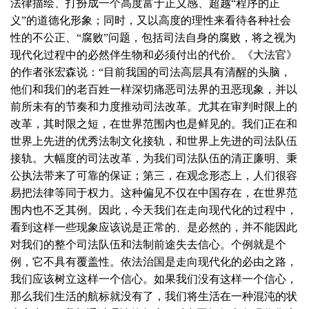
法律描绘、打扮成一个高度富于正义感、超越“程序的正
义”的道德化形象；同时，又以高度的理性来看待各种社会
性的不公正、“腐败”问题，包括司法自身的腐败，将之视为
现代化过程中的必然伴生物和必须付出的代价。《大法官》
的作者张宏森说：“目前我国的司法高层具有清醒的头脑，
他们和我们的老百姓一样深切痛恶司法界的丑恶现象，并以
前所未有的节奏和力度推动司法改革。尤其在审判时限上的
改革，其时限之短，在世界范围内也是鲜见的。我们正在和
世界上先进的优秀法制文化接轨，和世界上先进的司法队伍
接轨。大幅度的司法改革，为我们司法队伍的清正廉明、秉
公执法带来了可靠的保证；第三，在观念形态上，人们很容
易把法律等同于权力。这种偏见不仅在中国存在，在世界范
围内也不乏其例。因此，今天我们在走向现代化的过程中，
看到这样一些现象应该说是正常的、是必然的，并不能因此
对我们的整个司法队伍和法制前途失去信心。个例就是个
例，它不具有覆盖性。依法治国是走向现代化的必由之路，
我们应该树立这样一个信心。如果我们没有这样一个信心，
那么我们生活的航标就没有了，我们将生活在一种混沌的状