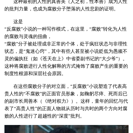
这种最初的人性的真善美（人之初，性本善）成为人性
的批判力量，也成为腐败分子堕落的人性悲剧的证明。
这是
“反腐败”小说的一种写作模式，在这里，“腐败”转化为人性
的腐败与灵魂的扭曲，
“腐败”分子被处理成非正常的个体，处于疯狂状态与非理性
状态，是“鬼迷心窍”，其中有些人甚至被小说贬低为愚顽不
灵的偏执狂（如《苍天在上》中省委副书记的“大少爷”）。
这种将腐败进行人性化解释的方式掩饰了腐败产生的重要的
制度性根源和深层社会原因。
在这些腐败分子的对立面，“反腐败”小说塑造了代表高
贵人性的“不腐败”的正面官员形象，如鞠躬尽瘁、死而后已
的副市长周善本（《绝对权力》）。这样，童年的回忆与代
表了“高贵人性”的正面人物就从历时与共时的两个方向对腐
败的人性进行了超越性的“深度”批判。