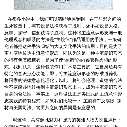
在很多小说中，我们可以清晰地感受到，在正与邪之间的
生死较量中，与其说是法律获得了胜利，还不如说是人格、
意志、操守、信念获得了胜利。这种将主流意识形态与一般
伦理观念相联系的方法是“主旋律”作品通用的手法，一般研
究者都把这种手法归结为大众文化手法的借用，目的是为了
更方便地传达主流意识形态，即认为这是一种主流意识形态
的特有包装或糖衣，是为了使“高调”的内容获得柔和的形
式。我则认为，这种包装作用并不是主要的，它自身还具有
特定的意识形态功能，即，将主流意识形态的标准道德化，
将国家的法律意志伦理化，以此，将社会伦理、道德的合法
性不露痕迹地转接到主流意识形态上去，成为主流意识形态
自身的合法性。事实上，这种做法正是美国式的主流意识形
态实践的特有程式，如果我们比较一下“主旋律”“反腐败”题
材与美国司法、警匪片之间的异同是有意思的。
就这样，具有超凡魅力和强力的英雄人物力挽世风日下
的“腐败”逆流，重新拯救了正义的秩序，以这种方式，“反