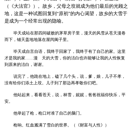
（《大法官》）。故乡，父母之坟就成为他们最后的光顾之
地，这是一种试图回复到“原初”的内心渴望，故乡的大雪于
是成为一个经常出现的隐喻。
毕天成站在那四间破败的茅草房子里，漫天的风雪从苍天漫卷
而下，铺天盖地地落在屋闶阆子里。
毕天成自言自语，我终于回家了，我终于有了自己的家。这里
才是我的家……漫 天的大雪，你的洁白也许能够让我的人性恢复
到原来的洁白，谢谢。
说完了，他跪在地上，磕了几个头，说，爹，娘，儿子不孝，
没有给你们添土上坟。儿子到了那边再孝敬你们吧。
他站起来，看看苍天，说，林雪，妮妮，爸爸祝福你快乐，平
安。
他举起了枪，枪口对准了自己的脑门。
枪响。红血溅满了雪白的世界。（《财富与人性》）