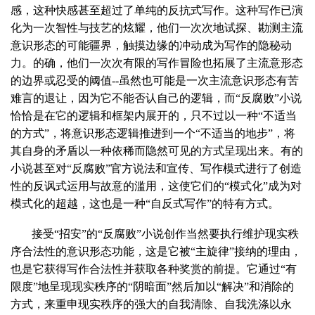
感，这种快感甚至超过了单纯的反抗式写作。这种写作已演
化为一次智性与技艺的炫耀，他们一次次地试探、勘测主流
意识形态的可能疆界，触摸边缘的冲动成为写作的隐秘动
力。的确，他们一次次有限的写作冒险也拓展了主流意形态
的边界或忍受的阈值
--
虽然也可能是一次主流意识形态有苦
难言的退让，因为它不能否认自己的逻辑，而“反腐败”小说
恰恰是在它的逻辑和框架内展开的，只不过以一种“不适当
的方式”，将意识形态逻辑推进到一个“不适当的地步”，将
其自身的矛盾以一种依稀而隐然可见的方式呈现出来。有的
小说甚至对“反腐败”官方说法和宣传、写作模式进行了创造
性的反讽式运用与故意的滥用，这使它们的“模式化”成为对
模式化的超越，这也是一种“自反式写作”的特有方式。
接受“招安”的“反腐败”小说创作当然要执行维护现实秩
序合法性的意识形态功能，这是它被“主旋律”接纳的理由，
也是它获得写作合法性并获取各种奖赏的前提。它通过“有
限度”地呈现现实秩序的“阴暗面”然后加以“解决”和消除的
方式，来重申现实秩序的强大的自我清除、自我洗涤以永