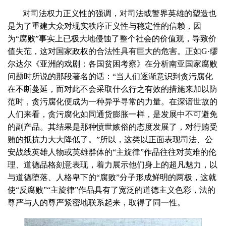
对司法权力正义性的强调，对司法或警界英雄的塑造也
是为了重建大众对现实秩序正义性与稳定性的信赖，因
为“腐败”事实上已极大地侵蚀了整个社会的价值观，导致价
值失范，这对国家政权的合法性具有巨大的危害。正如
G
·缪
尔达尔《亚洲的戏剧：各国贫困考察》在分析南亚国家腐败
问题时所说的那段著名的话：“当人们逐渐意识到贪污腐化
在不断蔓延，而对此不会采取什么行之有效的措施来加以防
范时，贪污腐化便成为一种异乎寻常的力量。在深谙世故的
人们来看，贪污腐化如同通货膨胀一样，是发展中不可避免
的副产品。其结果是那种愤世嫉俗的态度发展了，对行贿受
贿的抵抗力大大降低了。”所以，这类以正面表现司法、公
安战线英雄人物或英雄群体的“主旋律”作品往往对英难的伦
理、道德品格刻意表现，着力展示他们身上的超凡魅力，以
与道德堕落、人格卑下的“腐败”分子形成鲜明的两极，这就
使“反腐败”“主旋律”作品具有了宽泛的道德主义色彩，法的
尊严与人的尊严紧密地联系起来，取得了同一性。