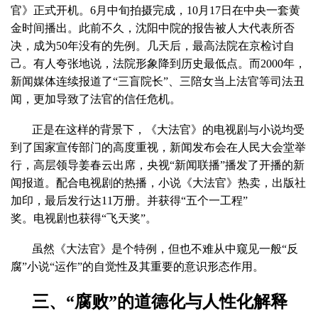
官》正式开机。
6
月中旬拍摄完成，
10
月
17
日在中央一套黄
金时间播出。此前不久，沈阳中院的报告被人大代表所否
决，成为
50
年没有的先例。几天后，最高法院在京检讨自
己。有人夸张地说，法院形象降到历史最低点。而
2000
年，
新闻媒体连续报道了“三盲院长”、三陪女当上法官等司法丑
闻，更加导致了法官的信任危机。
正是在这样的背景下，《大法官》的电视剧与小说均受
到了国家宣传部门的高度重视，新闻发布会在人民大会堂举
行，高层领导姜春云出席，央视“新闻联播”播发了开播的新
闻报道。配合电视剧的热播，小说《大法官》热卖，出版社
加印，最后发行达
11
万册。并获得“五个一工程”
奖。电视剧也获得“飞天奖”。
虽然《大法官》是个特例，但也不难从中窥见一般“反
腐”小说“运作”的自觉性及其重要的意识形态作用。
三、“腐败”的道德化与人性化解释