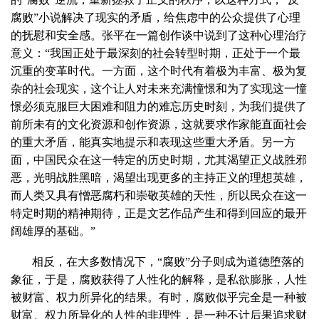
腐败”小说解决了现实的矛盾，给焦虑中的公众提供了心理
的抚慰和安全感。张平在一篇创作谈中说到了这种心理治疗
意义：“我国正处于最深刻的社会转型时期，正处于一个最
沉重的变革时代。一方面，这个时代有着极为丰富、极为复
杂的社会现实，这个让人对未来充满憧憬和为了实现这一憧
憬必须克服巨大困难和阻力的难忘历史时刻，为我们提供了
前所未有的文化资源和创作资源，这就要求作家能直面社会
的重大矛盾，能真实地提示和表现这些重大矛盾。另一方
面，中国民众在这一特定的历史时期，尤其渴望正义战胜邪
恶，光明战胜黑暗，渴望出现更多的主持正义的理想英雄，
而人类又具有憎恶腐朽和崇敬英雄的天性，所以民众在这一
特定时期的精神期待，正是文艺作品产生和得到回应的最开
阔雄厚的基础。”
相反，在大多数情况下，“腐败”分子则成为道德堕落的
象征，于是，腐败获得了人性化的解释，是私欲膨胀，人性
被财富、权力所异化的结果。有时，腐败似乎完全是一种被
财富、权力所异化的人性的非理性，是一种不计后果追求财