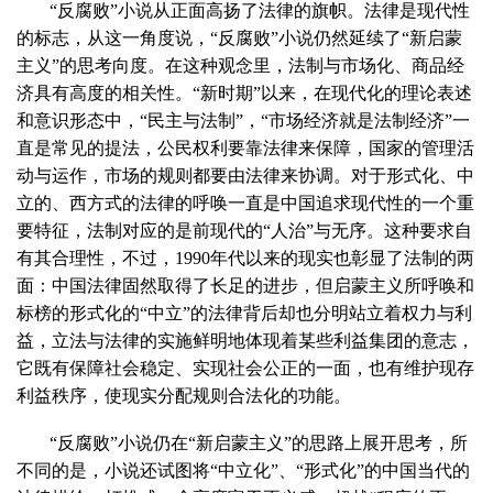
“反腐败”小说从正面高扬了法律的旗帜。法律是现代性
的标志，从这一角度说，“反腐败”小说仍然延续了“新启蒙
主义”的思考向度。在这种观念里，法制与市场化、商品经
济具有高度的相关性。“新时期”以来，在现代化的理论表述
和意识形态中，“民主与法制”，“市场经济就是法制经济”一
直是常见的提法，公民权利要靠法律来保障，国家的管理活
动与运作，市场的规则都要由法律来协调。对于形式化、中
立的、西方式的法律的呼唤一直是中国追求现代性的一个重
要特征，法制对应的是前现代的“人治”与无序。这种要求自
有其合理性，不过，
1990
年代以来的现实也彰显了法制的两
面：中国法律固然取得了长足的进步，但启蒙主义所呼唤和
标榜的形式化的“中立”的法律背后却也分明站立着权力与利
益，立法与法律的实施鲜明地体现着某些利益集团的意志，
它既有保障社会稳定、实现社会公正的一面，也有维护现存
利益秩序，使现实分配规则合法化的功能。
“反腐败”小说仍在“新启蒙主义”的思路上展开思考，所
不同的是，小说还试图将“中立化”、“形式化”的中国当代的