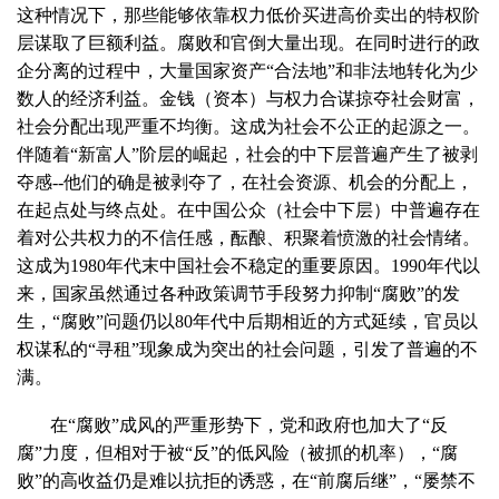
这种情况下，那些能够依靠权力低价买进高价卖出的特权阶
层谋取了巨额利益。腐败和官倒大量出现。在同时进行的政
企分离的过程中，大量国家资产“合法地”和非法地转化为少
数人的经济利益。金钱（资本）与权力合谋掠夺社会财富，
社会分配出现严重不均衡。这成为社会不公正的起源之一。
伴随着“新富人”阶层的崛起，社会的中下层普遍产生了被剥
夺感
--
他们的确是被剥夺了，在社会资源、机会的分配上，
在起点处与终点处。在中国公众（社会中下层）中普遍存在
着对公共权力的不信任感，酝酿、积聚着愤激的社会情绪。
这成为
1980
年代末中国社会不稳定的重要原因。
1990
年代以
来，国家虽然通过各种政策调节手段努力抑制“腐败”的发
生，“腐败”问题仍以
80
年代中后期相近的方式延续，官员以
权谋私的“寻租”现象成为突出的社会问题，引发了普遍的不
满。
在“腐败”成风的严重形势下，党和政府也加大了“反
腐”力度，但相对于被“反”的低风险（被抓的机率），“腐
败”的高收益仍是难以抗拒的诱惑，在“前腐后继”，“屡禁不