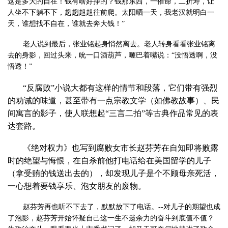
这是多大的自在！钱有啥好挣的？钱那东西，一催命，二折寿，让
人坐不下躺不下，趔趔趄趄往前爬。太阳晒一天，我老汉就明白一
天，谁想找不自在，谁就去奔大钱！”
老人说到最后，张业铭起身悄然离去。老人转身看看张业铭离
去的身影，回过头来，吮一口酒葫芦，咂巴着嘴说：“没悟透啊，没
悟透！”
“反腐败”小说大都有这样的情节和段落，它们带有强烈
的劝诫的味道，甚至带有一点宗教文学（如佛教故事）、民
间寓言的影子，使人联想起“三言二拍”等古典作品常见的表
达套路。
《绝对权力》也写到腐败女市长赵芬芳在自知即将败露
时的绝望与悔恨，在自杀前他打电话给在美国留学的儿子
（拿受贿的钱送出去的），却发现儿子是个不顾母亲死活，
一心想着要钱享乐、泡女朋友的废物。
赵芬芳再也听不下去了，默默放下了电话。
--
对儿子的期望也成
了泡影，赵芬芳开始怀疑自己这一生不遗余力的奋斗到底值不值？