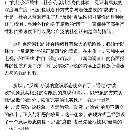
止”的社会环境中，社会公众以亲身的体验、见证着腐败的
深度与广度（他们也以各种方式参与着低层次的“腐败”）。
于是，社会又普遍产生了对“反腐”真诚性和可能性的种种怀
疑与猜测，各种各样的关于腐败的“段子”一直保持了高生产
性和传播速度正可以见出广泛的社会认知趋向与情绪。
这种逐渐累积的社会情绪具有极大的危险性，必须予以
释放，“反腐败”小说正是疏导的管道。在本质上，它和中央
电视台的“王牌”栏目《焦点访谈》、《新闻调查》的负面报
导的性质并无二致。对“反腐败”小说的阅读正是释放心理压
力与紧张的过程。
所以，“反腐”小说的意识形态使命在于：通过对“腐
败”现象及其根源的有限度的展现和揭示，以想象的方式切
除“腐败”的部分，恢复完美的现实秩序，在这一过程
中，“反腐败”被想象、界定为党、政府与“他者”的势不两立
的战斗，正义与邪恶的较量，这一想象、表现方式已经预设
了一个意识形态前提：那些“腐败”者已先验地被从“健康的
肌体”上排除。