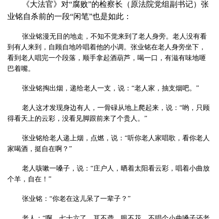
《大法官》对“腐败”的检察长（原法院党组副书记）张
业铭自杀前的一段“闲笔”也是如此：
张业铭漫无目的地走，不知不觉来到了老人身旁。老人没有看
到有人来到，自顾自地吟唱着他的小调。张业铭在老人身旁坐下，
看到老人唱完一个段落，顺手拿起酒葫芦，喝一口，有滋有味地咂
巴着嘴。
张业铭掏出烟，递给老人一支，说：“老人家，抽支烟吧。”
老人这才发现身边有人，一骨碌从地上爬起来，说：“哟，只顾
得看天上的云彩，没看见脚跟前来了个贵人。”
张业铭给老人递上烟，点燃，说：“听你老人家唱歌，看你老人
家喝酒，挺自在啊？”
老人咳嗽一嗓子，说：“庄户人，晒着太阳看云彩，唱着小曲放
个羊，自在！”
张业铭：“你老在这儿呆了一辈子？”
老人：“啊，七十六了，耳不聋，眼不花，不唱个小曲嗓子还老