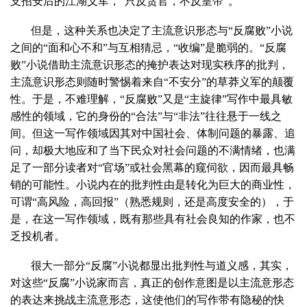
支招安后的江湖义军，“只反贪官，不反皇帝”。
但是，这种关系也决定了主流意识形态与“反腐败”小说
之间的“面和心不和”与互相猜忌，“收编”是脆弱的。“反腐
败”小说借助主流意识形态的掩护表达对现实秩序的批判，
主流意识形态则随时警惕着来自“不安分”的草莽义军的颠覆
性。于是，不难理解，“反腐败”又是“主旋律”写作中最具敏
感性的领域，它的身份的“合法”与“非法”往往悬于一线之
间。但这一写作领域因其对中国社会、体制问题的暴露、追
问，却极大地应和了当下民众对社会问题的不满情绪，也满
足了一部分读者对“官场”或社会黑幕的窥伺欲，因而最具畅
销的可能性。小说内在的批判性由是转化为巨大的商业性，
可谓“高风险，高回报”（熟悉规则，还是高度安全的），于
是，在这一写作领域，既有那些具有社会良知的作家，也不
乏投机者。
很大一部分“反腐”小说都显出批判性与道义感，其实，
对这些“反腐”小说家而言，真正的创作意图是以主流意形态
的表达来挑战主流意形态，这使他们的写作带有隐秘的快