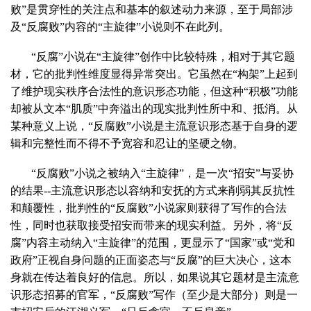
败”是贯穿性的关注点和基本的叙述动力来源，至于局部涉
及“反腐败”内容的“主旋律”小说则不在此列。
“反腐”小说在“主旋律”创作中比较特殊，相对于其它题
材，它的批判性维度显得异常突出。它虽然在“构架”上起到
了维护现实秩序合法性的意识形态功能，但这种“积极”功能
却被从文本“肌质”中奔溢出的现实批判性所中和、抵消。从
某种意义上说，“反腐败”小说是主流意识形态基于自身的逻
辑和完整性而不得不予宽容和忍让的坚硬之物。
“反腐败”小说之被纳入“主旋律”，是一次“招安”与妥协
的结果
--
主流意识形态以容纳和安抚的方式来削弱其反抗性
和颠覆性，批判性的“反腐败”小说家则获得了写作的合法
性，同时也获取接受招安而带来的现实利益。另外，将“反
腐”内容主动纳入“主旋律”的范围，更显示了“国家”或“党和
政府”正视自身问题的正面姿态与“反腐”的巨大决心，这本
身就在传达着良好的信息。所以，如果说其它题材是主流意
识形态招募的官军，“反腐败”写作（至少是大部分）则是一