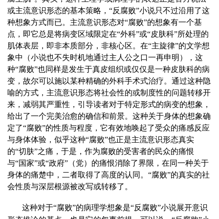
或主流意识形态的基本策略，“反腐败”小说只不过沿用了这
种想象方式而已。主流意识形态对“腐败”的想象有一个基
点，即它总是将病变区域限定在“外科”或“皮肤科”所处理的
肌体表层，即非本质部分，非核心区。在“主旋律”的文学想
象中（小说也不失时机地通过主人公之口一再申明），这
种“腐败”也同样是发生于真皮组织或仅仅是一种皮肤科的病
变，故尔可以施以某种精确的外科手术式治疗。通过这种隐
喻的方式，主流意识形态将社会性的或制度性的问题转移开
来，减弱其严重性，引导读者对于特定形式的病变的想象，
给出了一个完美治愈的确信和前景。这种关于身体的想象确
定了“腐败”的性质与程度，它有效地唤起了受众的痛感反应
与身体体验，似乎这种“腐败”也正是主流意识形态真实
的“切肤”之痛，于是，作为腐败的受害者的民众的痛恨
与“国家”或“政府”（党）的痛恨消除了界限，在同一种关于
身体的痛楚中，二者取得了高度的认同。“腐败”的真实的社
会性质与深层根源被改写或转移了。
这种对于“腐败”的病理学想象是“反腐败”小说展开意识