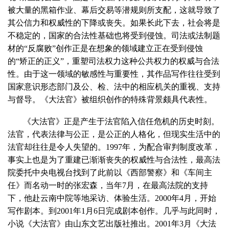
被大量的黑箱作业、幕后交易等潜规则所支配，这就导致了
其公信力和权威性的下降或丧失。如果长此下去，社会将是
不稳定的，国家的合法性基础也将受到侵蚀。司法或法制题
材的“反腐败”创作正是在想象的领域建立正在受到侵蚀
的“矫正的正义”，重塑司法权力这种公共权力的权威与合法
性。由于这一领域的敏感性与重要性，其作品写作往往受到
国家意识形态部门及公、检、法中的相应机关的重视、支持
与督导。《大法官》被组织创作的特殊背景颇具代表性。
《大法官》正是产生于法官陷入信任危机的历史时刻。
法官，代表法律与公正，是公正的人格化，但现实生活中的
法官却往往是令人失望的。
1997
年，为配合审判制度改革，
事实上也是为了重建已渐渐丧失的权威性与合法性，最高法
院委托中央电视台找到了此前以《西部警察》和《车间主
任》而名动一时的张宏森，当年
7
月，在最高法院的支持
下，他赴云南中院等地采访、体验生活。
2000
年
4
月，开始
写作剧本。到
2001
年
1
月
6
日完成剧本创作。几乎与此同时，
小说《大法官》由山东文艺出版社推出。
2001
年
3
月《大法