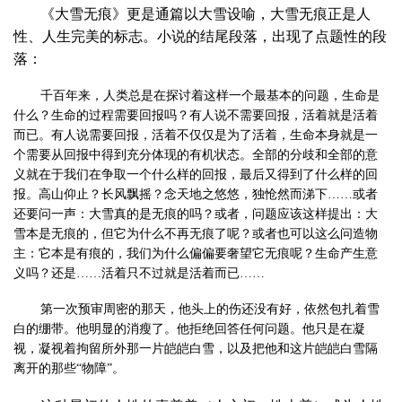
《大雪无痕》更是通篇以大雪设喻，大雪无痕正是人
性、人生完美的标志。小说的结尾段落，出现了点题性的段
落：
千百年来，人类总是在探讨着这样一个最基本的问题，生命是
什么？生命的过程需要回报吗？有人说不需要回报，活着就是活着
而已。有人说需要回报，活着不仅仅是为了活着，生命本身就是一
个需要从回报中得到充分体现的有机状态。全部的分歧和全部的意
义就在于我们在争取一个什么样的回报，最后又得到了什么样的回
报。高山仰止？长风飘摇？念天地之悠悠，独怆然而涕下……或者
还要问一声：大雪真的是无痕的吗？或者，问题应该这样提出：大
雪本是无痕的，但它为什么不再无痕了呢？或者也可以这么问造物
主：它本是有痕的，我们为什么偏偏要奢望它无痕呢？生命产生意
义吗？还是……活着只不过就是活着而已……
第一次预审周密的那天，他头上的伤还没有好，依然包扎着雪
白的绷带。他明显的消瘦了。他拒绝回答任何问题。他只是在凝
视，凝视着拘留所外那一片皑皑白雪，以及把他和这片皑皑白雪隔
离开的那些“物障”。