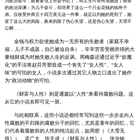
为政治奋斗，眼看要当上市委书记了，却又无可奈何地栽进了致命
的政治深渊；为儿子奋斗，却培养了这么一个只会花钱的纨绔子
弟。仅收受外商五十四万美元这一件事，就足以判她的死刑了，她
冒了这么大的风险，换来的除了伤心失望，还是伤心失望，天理不
公啊……
金钱与权力欲使她成为一无所有的失败者（家庭不幸
福，儿子不成器，自己被迫自杀），辛辛苦苦受贿所得的大
量钱财成为对她失败人生的反讽。周梅森还通过近乎“妖魔
化”的手法将赵芬芳塑造成一个丧失了“女人性”、“女人
味”的可怕的女人，小说多次通过其它人物之口道出了她作
为“政治动物”的可怕。
《财富与人性》则是通篇以“人性”来看待腐败问题。这
从它的小说名即可见一斑。
与此相联系，这些小说还都经常写到这些一步步走向人
性腐败的不归路的腐败分子的回忆，尤其是童年的回忆，它
们代表着腐败前的人性的纯洁起点，如周密（《大雪无
痕》）、孟广太、毕天成（《财富与人性》）、张业铭