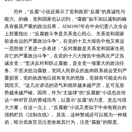
另外，“反腐”小说还展示了党和政府“反腐”的真诚性与
能力。的确，党和国家也认识到，“腐败”如不加以遏制的确
具有极其严重的政治后果，
JZM1997
年在中央纪委八次全会
上郑重指出：“反腐败斗争是关系党心民心、关系党和国家
前途命运的严重政治斗争”，在党的十五大报告中他又将这
一思想做了更进一步表述：“反对腐败是关系党和国家生死
存亡的严重政治斗争”，在党的十六大报告中他再次严正告
诫全党：“坚决反对和防止腐败，是全党一项重大的政治任
务。不坚决惩治腐败，党同人民群众的血肉联系就会受到严
重损害，党的执政地位就有丧失的危险，党就有可能走向自
我毁灭。”这几次讲话的语气和措辞越来越严厉，足可见形
势越来越严峻。因而，作为“主旋律”的“反腐败”小说也在传
达一种对官员的警戒讯号，以显示“反腐”的力度、意志与强
大力量，在这一点上，“反腐败”小说又类似于中央电视台的
强档栏目《法制在线》。其实，这种警戒还可以视为一种规
劝，暗示党政官员注意收敛其行为，注意“腐败”的限度。