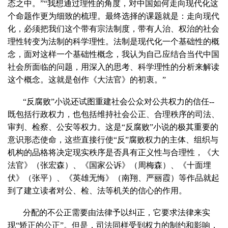
态之中。”“我想通过理性的角度，对中国如何走向现代化这
个命题作更为细致的梳理。最终选择的课题就是：走向现代
化，必须把我们这个带有宗法制度，带有人治、权治的社会
理性转变为法制的科学理性。法制是现代化一个基础性的概
念，面对这样一个基础性概念，我认为自己应结合当代中国
社会所面临的问题，用深入的思考、科学理性的分析来解读
这个概念。这就是创作《大法官》的初衷。”
“反腐败”小说还试图重建社会公众对公共权力的信任
--
既包括行政权力，也包括维持社会公正、合理秩序的司法、
审判、检察、公安等权力。这是“反腐败”小说的极其重要的
意识形态使命，这些直接行使“反”腐败权力的主体、组织与
机构的品格将决定现实秩序是否具有正义性与合理性，《大
法官》（张宏森）、《国家公诉》（周梅森）、《十面埋
伏》（张平）、《英雄无悔》（南翔、严丽霞）等作品就起
到了建立读者对公、检、法等机关的信心的作用。
分配的不公正需要由法律予以纠正，它要求法律来实
现“矫正的公正”。但是，司法同样受到权力的制约和影响，