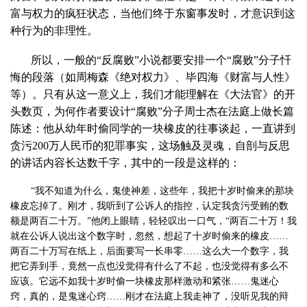
富与权力的疯狂状态，当他们终于东窗事发时，才意识到这
种行为的非理性。
所以，一般的“反腐败”小说都要安排一个“腐败”分子忏
悔的段落（如周梅森《绝对权力》、毕四海《财富与人性》
等）。只有从这一意义上，我们才能理解在《大法官》的开
头数页，为何作者要设计“腐败”分子周士杰在法庭上做长篇
陈述：他从幼年时偷同学的一块橡皮的往事谈起，一直讲到
贪污
200
万人民币的犯罪事实，这场触及灵魂，自剖与反思
的讲话内容长达数千字，其中的一段是这样的：
“我不知道为什么，鬼使神差，这些年，我把十岁时偷来的那块
橡皮忘掉了。刚才，我听到了公诉人的指控，认定我贪污受贿的数
额是两百二十万。”他闭上眼睛，轻轻叹出一口气，“两百二十万！我
就在公诉人说出这个数字时，忽然，想起了十岁时偷来的橡皮……
两百二十万写在纸上，后面要写一长串零……这么大一个数字，我
把它弄到手，竟然一点也没觉得有什么了不起，也没觉得有多么不
应该。它远不如我十岁时偷一块橡皮那样激动和紧张……鬼迷心
窍，真的，是鬼迷心窍……刚才在法庭上我走神了，没听见我的辩