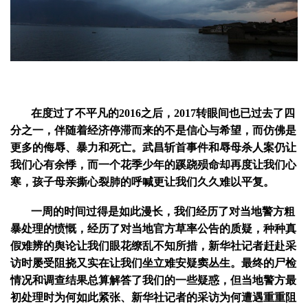
在度过了不平凡的2016之后，2017转眼间也已过去了四
分之一，伴随着经济停滞而来的不是信心与希望，而仿佛是
更多的侮辱、暴力和死亡。武昌斩首事件和辱母杀人案仍让
我们心有余悸，而一个花季少年的蹊跷殒命却再度让我们心
寒，孩子母亲撕心裂肺的呼喊更让我们久久难以平复。
一周的时间过得是如此漫长，我们经历了对当地警方粗
暴处理的愤慨，经历了对当地官方草率公告的质疑，种种真
假难辨的舆论让我们眼花缭乱不知所措，新华社记者赶赴采
访时屡受阻挠又实在让我们坐立难安疑窦丛生。最终的尸检
情况和调查结果总算解答了我们的一些疑惑，但当地警方最
初处理时为何如此紧张、新华社记者的采访为何遭遇重重阻