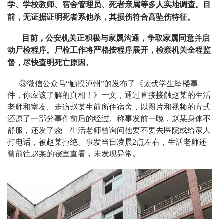
学、学校教师、宿舍管理员、死者亲属等多人实地调查。目
前，无证据证明死者系他杀，其损伤符合高坠伤特征。
目前，公安机关正积极与家属沟通，争取家属同意并启
动尸检程序。尸检工作将严格按程序展开，检察机关全程监
督，尽快查明死亡原因。
③
微信公众号“触摸泸州”的发布了《太伏学生坠楼事
件，你应该了解的真相！》一文，通过直接接触赵某的生活
老师和室友、走访赵某生前所住宿舍，以图片和视频的方式
还原了一部分事件前后的经过。称事发前一晚，赵某身体不
舒服，还发了烧，生活老师曾询问他要不要去医院或给家人
打电话，被赵某拒绝。事发当日凌晨2点左右，生活老师还
曾前往赵某的寝室查看，未发现异常。