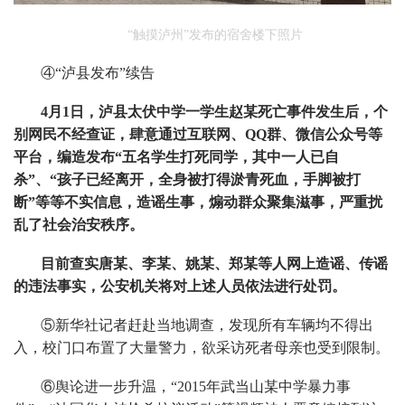
“触摸泸州”发布的宿舍楼下照片
④“泸县发布”续告
4月1日，泸县太伏中学一学生赵某死亡事件发生后，个
别网民不经查证，肆意通过互联网、QQ群、微信公众号等
平台，编造发布“五名学生打死同学，其中一人已自
杀”、“孩子已经离开，全身被打得淤青死血，手脚被打
断”等等不实信息，造谣生事，煽动群众聚集滋事，严重扰
乱了社会治安秩序。
目前查实唐某、李某、姚某、郑某等人网上造谣、传谣
的违法事实，公安机关将对上述人员依法进行处罚。
⑤新华社记者赶赴当地调查，发现所有车辆均不得出
入，校门口布置了大量警力，欲采访死者母亲也受到限制。
⑥舆论进一步升温，“2015年武当山某中学暴力事