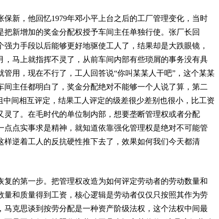
张保新，他回忆
1979
年邓小平上台之后的工厂管理变化，当时
是把新增加的奖金分配权授予车间主任单独行使。张厂长回
个强力手段以后能够更好地驱使工人了，结果却是大跌眼镜，
月，马上就指挥不灵了，从前车间内部有些琐屑的事务没有具
就管用，现在不行了，工人回答说“你叫某某人干吧”，这个某某
车间主任都明白了，奖金分配绝对不能够一个人说了算，第二
班组中间相互评定，结果工人评定的级差很少差别也很小，比工资
又灵了。在毛时代的单位制内部，想要垄断管理权或者分配
一点点实事求是精神，就知道依靠强化管理权是绝对不可能管
这样逆着工人的反抗硬性推下去了，效果如何我们今天都清
恢复的第一步。把管理权改造为如何评定劳动者的劳动数量和
数量和质量得到工资，核心逻辑是劳动者仅仅只按照其作为劳
，马克思谈到按劳分配是一种资产阶级法权，这个法权中间最