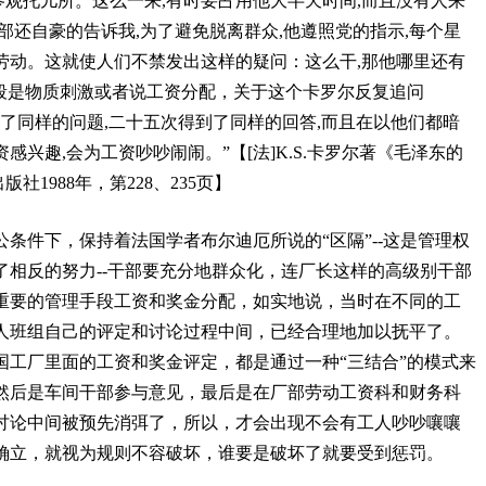
参观托儿所。这么一来
,
有时要占用他大半天时间
,
而且没有人来
部还自豪的告诉我
,
为了避免脱离群众
,
他遵照党的指示
,
每个星
劳动。这就使人们不禁发出这样的疑问：这么干
,
那他哪里还有
段是物质刺激或者说工资分配，关于这个卡罗尔反复追问
出了同样的问题
,
二十五次得到了同样的回答
,
而且在以他们都暗
资感兴趣
,
会为工资吵吵闹闹。”【
[
法
]K.S.
卡罗尔著《毛泽东的
出版社
1988
年，第
228
、
235
页】
公条件下，保持着法国学者布尔迪厄所说的“区隔”
--
这是管理权
了相反的努力
--
干部要充分地群众化，连厂长这样的高级别干部
重要的管理手段工资和奖金分配，如实地说，当时在不同的工
人班组自己的评定和讨论过程中间，已经合理地加以抚平了。
国工厂里面的工资和奖金评定，都是通过一种“三结合”的模式来
然后是车间干部参与意见，最后是在厂部劳动工资科和财务科
讨论中间被预先消弭了，所以，才会出现不会有工人吵吵嚷嚷
确立，就视为规则不容破坏，谁要是破坏了就要受到惩罚。