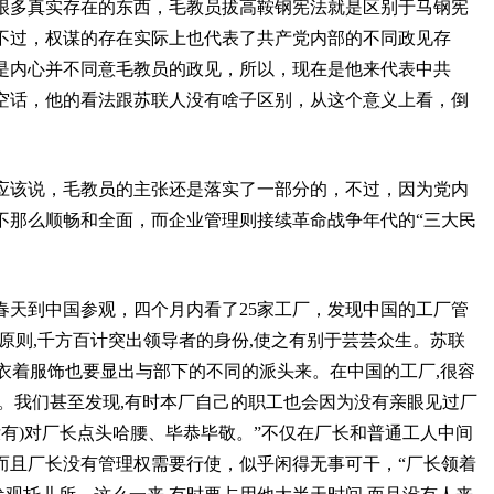
很多真实存在的东西，毛教员拔高鞍钢宪法就是区别于马钢宪
不过，权谋的存在实际上也代表了共产党内部的不同政见存
是内心并不同意毛教员的政见，所以，现在是他来代表中共
空话，他的看法跟苏联人没有啥子区别，从这个意义上看，倒
应该说，毛教员的主张还是落实了一部分的，不过，因为党内
不那么顺畅和全面，而企业管理则接续革命战争年代的“三大民
春天到中国参观，四个月内看了
25
家工厂，发现中国的工厂管
的原则
,
千方百计突出领导者的身份
,
使之有别于芸芸众生。苏联
衣着服饰也要显出与部下的不同的派头来。在中国的工厂
,
很容
。我们甚至发现
,
有时本厂自己的职工也会因为没有亲眼见过厂
没有
)
对厂长点头哈腰、毕恭毕敬。”不仅在厂长和普通工人中间
而且厂长没有管理权需要行使，似乎闲得无事可干，“厂长领着