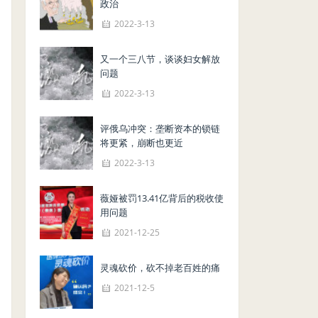
政治
2022-3-13
又一个三八节，谈谈妇女解放
问题
2022-3-13
评俄乌冲突：垄断资本的锁链
将更紧，崩断也更近
2022-3-13
薇娅被罚13.41亿背后的税收使
用问题
2021-12-25
灵魂砍价，砍不掉老百姓的痛
2021-12-5