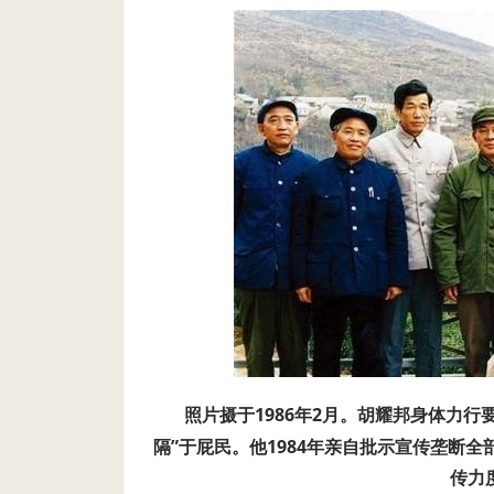
照片摄于1986年2月。胡耀邦身体力行
隔”于屁民。他1984年亲自批示宣传垄断
传力