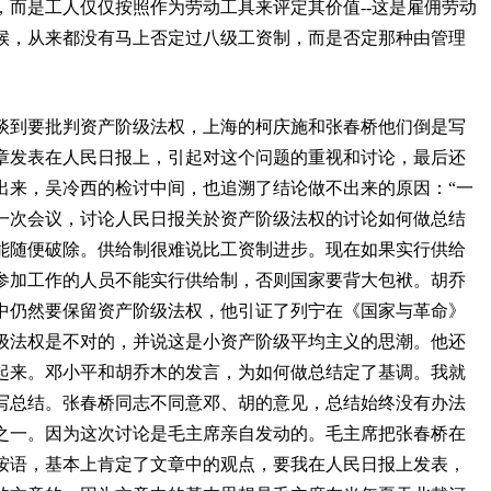
，而是工人仅仅按照作为劳动工具来评定其价值
--
这是雇佣劳动
候，从来都没有马上否定过八级工资制，而是否定那种由管理
谈到要批判资产阶级法权，上海的柯庆施和张春桥他们倒是写
章发表在人民日报上，引起对这个问题的重视和讨论，最后还
出来，吴冷西的检讨中间，也追溯了结论做不出来的原因：“一
一次会议，讨论人民日报关於资产阶级法权的讨论如何做总结
能随便破除。供给制很难说比工资制进步。现在如果实行供给
参加工作的人员不能实行供给制，否则国家要背大包袱。胡乔
中仍然要保留资产阶级法权，他引证了列宁在《国家与革命》
级法权是不对的，并说这是小资产阶级平均主义的思潮。他还
起来。邓小平和胡乔木的发言，为如何做总结定了基调。我就
写总结。张春桥同志不同意邓、胡的意见，总结始终没有办法
之一。因为这次讨论是毛主席亲自发动的。毛主席把张春桥在
按语，基本上肯定了文章中的观点，要我在人民日报上发表，