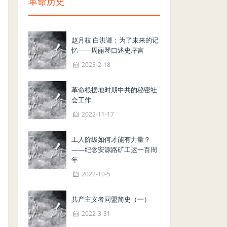
革命历史
赵月枝 白洪谭：为了未来的记
忆——周丽琴口述史序言
2023-2-18
革命根据地时期中共的秘密社
会工作
2022-11-17
工人阶级如何才能有力量？
——纪念安源路矿工运一百周
年
2022-10-5
共产主义者同盟简史（一）
2022-3-31