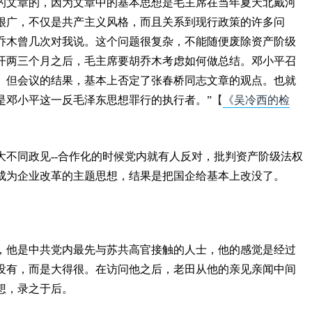
的文章的，因为文章中的基本思想是毛主席在当年夏天北戴河
很广，不仅是共产主义风格，而且关系到现行政策的许多问
乔木曾几次对我说。这个问题很复杂，不能随便废除资产阶级
开两三个月之后，毛主席要胡乔木考虑如何做总结。邓小平召
。但会议的结果，基本上否定了张春桥同志文章的观点。也就
是邓小平这一反毛泽东思想罪行的执行者。”
【
《吴冷西的检
大不同政见
--
合作化的时候党内就有人反对，批判资产阶级法权
成为企业改革的主题思想，结果是把国企给基本上改没了。
，他是中共党内最先与苏共高官接触的人士，他的感觉是经过
没有，而是大得很。在访问他之后，老田从他的亲见亲闻中间
想，录之于后。