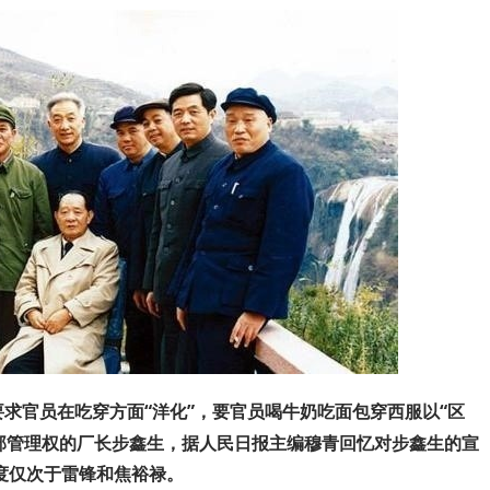
要求官员在吃穿方面“洋化”，要官员喝牛奶吃面包穿西服以“区
全部管理权的厂长步鑫生，据人民日报主编穆青回忆对步鑫生的宣
度仅次于雷锋和焦裕禄。