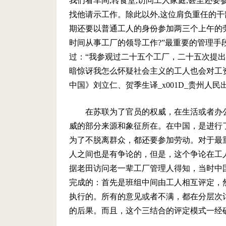
我们看车间
,
转食堂
,
访问工人家庭
,
甚至还要
找他请示工作。除此以外
,
这位肩负重任的干
期还要以普通工人的身份参加两三个上午的
时间从事工厂的领导工作
?
”最重要的管理手
过：“我参观过二十五个工厂，二十五次提
暗惊讶我怎么怀疑社会主义的工人也会对工
中国》刘立仁、贺季生译
_x001D_
贵州人民
在苏联为了官员的权威，在生活或者办
威的部分来源和象征所在。在中国，是进行
为了不脱离群众，都还要参加劳动。对于最
人之间也是有争论的，但是，这个争论在工
据老田访问老一辈工厂管理人得知，当时中
完成的：首先是班组中间由工人相互评定，
执行的。所有的意见或者不满，都在分层次
的后果。而且，这个三结合的评定模式一经