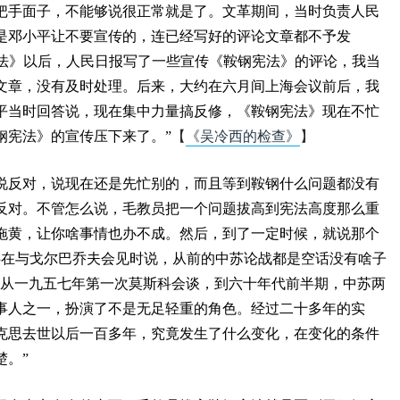
把手面子，不能够说很正常就是了。文革期间，当时负责人民
是邓小平让不要宣传的，连已经写好的评论文章都不予发
宪法》以后，人民日报写了一些宣传《鞍钢宪法》的评论，我当
文章，没有及时处理。后来，大约在六月间上海会议前后，我
平当时回答说，现在集中力量搞反修，《鞍钢宪法》现在不忙
钢宪法》的宣传压下来了。”
【
《吴冷西的检查》
】
说反对，说现在还是先忙别的，而且等到鞍钢什么问题都没有
反对。不管怎么说，毛教员把一个问题拔高到宪法高度那么重
拖黄，让你啥事情也办不成。然后，到了一定时候，就说那个
邓在与戈尔巴乔夫会见时说，从前的中苏论战都是空话没有啥子
“从一九五七年第一次莫斯科会谈，到六十年代前半期，中苏两
事人之一，扮演了不是无足轻重的角色。经过二十多年的实
克思去世以后一百多年，究竟发生了什么变化，在变化的条件
楚。”