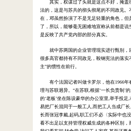
其实，权谋过了头就是这点不好，掩盖
法的，这是与苏共的彻头彻尾的不同政见。
在，邓虽然扮演了不是无足轻重的角色，但
了，所以，能够毫无困难地宣称从前都是说
是反映了共产党内部的部分真实。
就中苏两国的企业管理现实进行甄别，
很多高官都持有不同政见，鞍钢宪法的落实
主”的惯性在前行。
有个法国记者叫做卡罗尔，他在
1966
年
理与苏联迥异。“在苏联
,
根据‘一长负责制’
的‘老板’坐在陈设豪华的办公室里
,
举手投足
,
易把厂长混同于一般工人
,
而把工人当成厂长
长而张冠李戴
,
起码
,
职工们不必〈实际中也
看不出足以支持管理权威生成的各种区别，