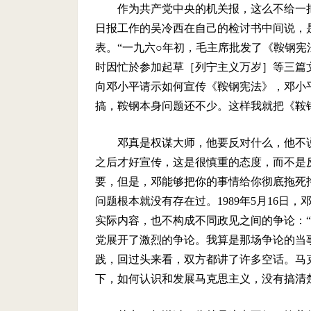
作为共产党中央的机关报，这么不给一
日报工作的吴冷西在自己的检讨书中间说，
表。“一九六○年初，毛主席批发了《鞍钢
时因忙於参加起草［列宁主义万岁］等三篇
向邓小平请示如何宣传《鞍钢宪法》，邓小
搞，鞍钢本身问题还不少。这样我就把《鞍
邓真是权谋大师，他要反对什么，他不
之后才好宣传，这是很慎重的态度，而不是
要，但是，邓能够把你的事情给你彻底拖死
问题根本就没有存在过。
1989
年
5
月
16
日，
实际内容，也不构成不同政见之间的争论：
党展开了激烈的争论。我算是那场争论的当
践，回过头来看，双方都讲了许多空话。马
下，如何认识和发展马克思主义，没有搞清