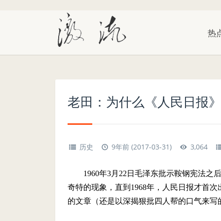
热
老田：为什么《人民日报
历史
9年前 (2017-03-31)
3,064
1960
年
3
月
22
日毛泽东批示鞍钢宪法之
奇特的现象，直到
1968
年，人民日报才首次
的文章（还是以深揭狠批四人帮的口气来写