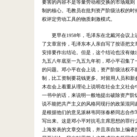
要害的内容不是等量劳动相交换的市场规则
制的核心。毛教员在批判资产阶级法权的时
权评定劳动工具的物质刺激模式。
更早在
1958
年，毛泽东在北戴河会议上
了文章宣传，毛泽东本人亲自写了按语把文
安排要作出结论。但是，这个结论也没有做
九五八年底至一九五九年初，邓小平召集了
的问题。邓小平在会上说，资产阶级法权不
制，比工资制要花钱更多。对留用人员和新
木在会上着重从理论上说明在社会主义社会
一书中的话，来说明一般地提出破除资产阶
说不能把共产主义的风格同现行的政策混同
是根据他们的意见派林韦同张春桥同志合作
写出来。这是邓小平对抗毛主席思想的罪行
上海发表的文章交给我，并且亲自加上编者