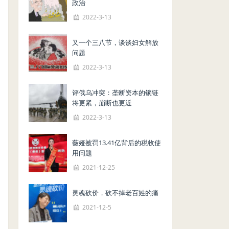
政治
2022-3-13
又一个三八节，谈谈妇女解放
问题
2022-3-13
评俄乌冲突：垄断资本的锁链
将更紧，崩断也更近
2022-3-13
薇娅被罚13.41亿背后的税收使
用问题
2021-12-25
灵魂砍价，砍不掉老百姓的痛
2021-12-5