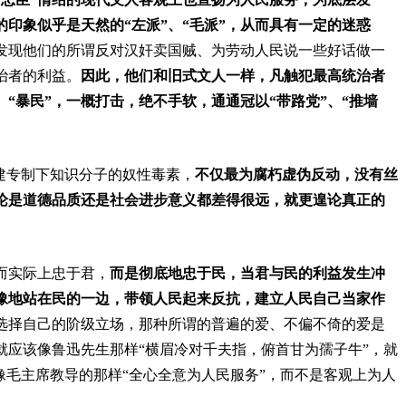
印象似乎是天然的“左派”、“毛派”，从而具有一定的迷惑
发现他们的所谓反对汉奸卖国贼、为劳动人民说一些好话做一
治者的利益。
因此，他们和旧式文人一样，凡触犯最高统治者
、“暴民”，一概打击，绝不手软，通通冠以“带路党”、“推墙
建专制下知识分子的奴性毒素，
不仅最为腐朽虚伪反动，没有丝
论是道德品质还是社会进步意义都差得很远，就更遑论真正的
而实际上忠于君，
而是彻底地忠于民，当君与民的利益发生冲
豫地站在民的一边，带领人民起来反抗，建立人民自己当家作
选择自己的阶级立场，那种所谓的普遍的爱、不偏不倚的爱是
就应该像鲁迅先生那样“横眉冷对千夫指，俯首甘为孺子牛”，就
像毛主席教导的那样“全心全意为人民服务”，而不是客观上为人