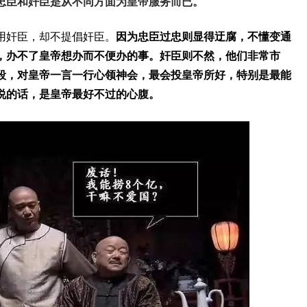
忠臣和奸臣是从不同方面为皇帝服务而已。
用奸臣，却不提倡奸臣。
因为忠臣过忠则显得迂腐，不懂变通
，办不了皇帝想办而不便办的事。奸臣则不然，他们非常市
段，对皇帝一言一行心领神会，最会投皇帝所好，特别是最能
说的话，是皇帝最好不过的心腹。