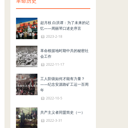
革命历史
赵月枝 白洪谭：为了未来的记
忆——周丽琴口述史序言
2023-2-18
革命根据地时期中共的秘密社
会工作
2022-11-17
工人阶级如何才能有力量？
——纪念安源路矿工运一百周
年
2022-10-5
共产主义者同盟简史（一）
2022-3-31