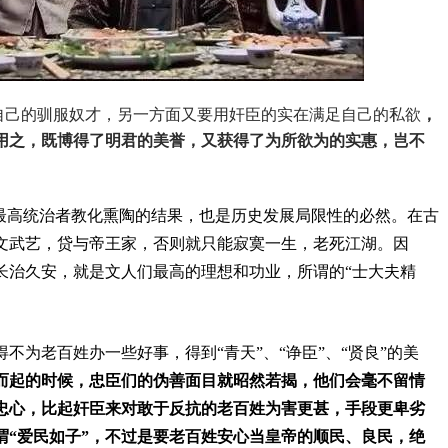
自己的驯服奴才，另一方面又要用奸臣的实在满足自己的私欲
，
用之，既博得了明君的美誉，又获得了为所欲为的实惠，岂不
是最高统治者教化熏陶的结果，也是历史发展局限性的必然。在古
文武艺，贷与帝王家，否则就只能寂寞一生，老死江湖。因
长治久安，就是文人们最高的理想和功业，所谓的“士大夫精
不为老百姓办一些好事，得到“青天”、“诤臣”、“贤良”的美
而起的时候，忠臣们的伪善面目就昭然若揭，他们会毫不留情
忠心，比起奸臣来对敢于反抗的老百姓为害更甚，手段更卑劣
谓“爱民如子”，不过是要老百姓安心当皇帝的顺民、良民，绝