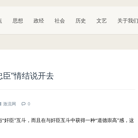
点
思想
政经
社会
历史
文艺
关于我
忠臣”情结说开去
激流网
0
与“奸臣”互斗，而且在与奸臣互斗中获得一种“道德崇高”感，这