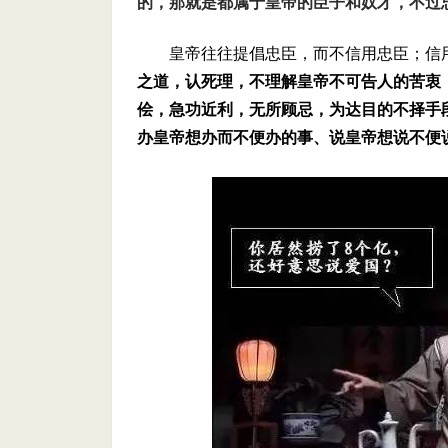
的，那就是都属于皇帝的臣子和奴才，不过
皇帝往往提倡忠臣，而不信用忠臣；信
之道，认死理，不理解皇帝不可告人的苦衷
侩，急功近利，无所顾忌，为达目的不择手
办皇帝想办而不便办的事、说皇帝想说不便