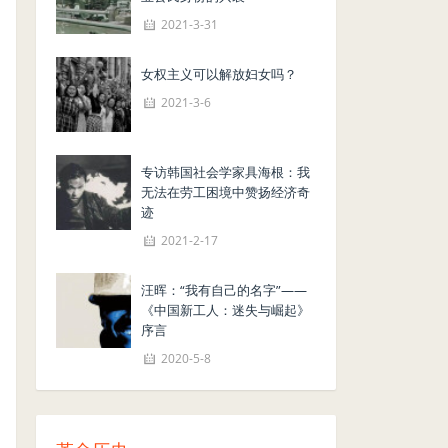
2021-3-31
女权主义可以解放妇女吗？
2021-3-6
专访韩国社会学家具海根：我
无法在劳工困境中赞扬经济奇
迹
2021-2-17
汪晖：“我有自己的名字”——
《中国新工人：迷失与崛起》
序言
2020-5-8