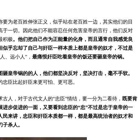
称要为老百姓伸张正义，似乎站在老百姓一边，其实他们的目
高于一切。因此他们不能容忍任何危害皇帝的言行，他们反对
最积极
。
他们把自己作为正能量的化身，而且通常自我感觉良
但似乎忘却了自己与奸臣一样本质上都是皇帝的奴才，不过是
人、远小人”，
最痛恨奸臣吃着皇帝的饭还要砸皇帝的锅。
图砸皇帝锅的的人，他们都坚决反对，坚决打击，毫不手软。
的忠臣比起奸臣来更可怕、更可恶。
求古人，对于古代文人的“忠臣”情结，要一分为二看待，
既要肯
展进步促进的一面，又要看到忠臣的“忠”不过是忠于皇帝的一
人民来讲，忠臣和奸臣本质都一样，都是最高统治者的奴才和
刀子杀人。