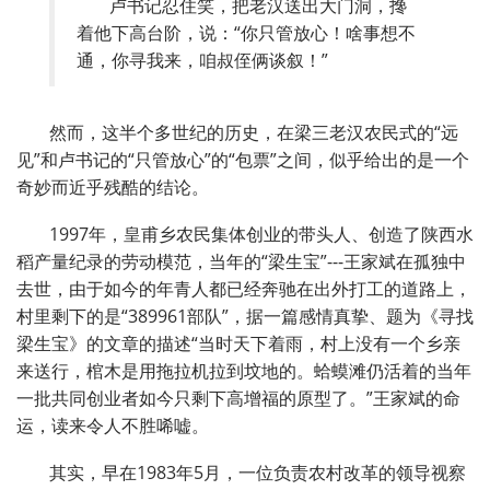
卢书记忍住笑，把老汉送出大门洞，搀
着他下高台阶，说：
“
你只管放心！啥事想不
通，你寻我来，咱叔侄俩谈叙！
”
然而，这半个多世纪的历史，在梁三老汉农民式的
“
远
见
”
和卢书记的
“
只管放心
”
的
“
包票
”
之间，似乎给出的是一个
奇妙而近乎残酷的结论。
1997
年，皇甫乡农民集体创业的带头人、创造了陕西水
稻产量纪录的劳动模范，当年的
“
梁生宝
”
---王家斌在孤独中
去世，由于如今的年青人都已经奔驰在出外打工的道路上，
村里剩下的是
“
389961部队
”
，据一篇感情真挚、题为《寻找
梁生宝》的文章的描述
“
当时天下着雨，村上没有一个乡亲
来送行，棺木是用拖拉机拉到坟地的。蛤蟆滩仍活着的当年
一批共同创业者如今只剩下高增福的原型了。
”
王家斌的命
运，读来令人不胜唏嘘。
其实，早在
1983
年
5
月，一位负责农村改革的领导视察