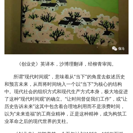
《创业史》英译本，沙博理翻译，经柳青审阅。
所谓
“
现代时间观
”
，意味着从
“
当下
”
的角度去叙述历史
和预言未来，从而将时间纳入一个以
“
当下
”
为核心的结构
中。现代社会的组织方式和现代生产方式本身，极大地促进
了这种
“
现代时间观
”
的确立。
“
让时间督促我们工作
”
，或
“
让
历史告诉未来
”
这其中包含着合理地利用而不是浪费时间，
以为
“
未来造福
”
的工商业精神，正是这种精神，成为构筑工
业革命之后的现代世界的支柱。