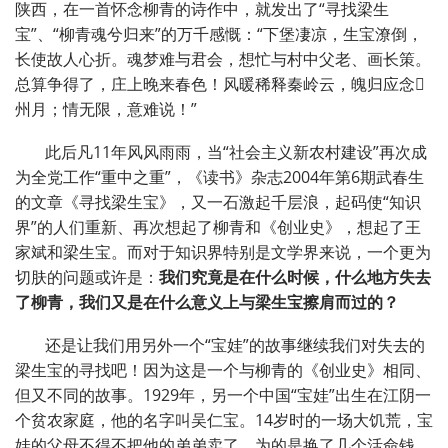
陕西，在一首怀念柳青的诗作中，就发出了
“
寻找梁生
宝
”
、
“
柳青魂兮归来
”
的万千感慨：
“
下堡凄凉，生宝潦倒，
长使故人心折。魂梦难与君会，想忙与村中父老、画长策。
总算争得了，庄上晚来春色！风暖稀释秦岭云，魄归应念
州月；情无限，意难说！
”
此后凡
11
年风风雨雨，当
“
社会主义新农村建设
”
再次成
为全党工作
“
重中之重
”
，《读书》杂志
2004
年第
6
期武春生
的文章《寻找梁生宝》，又一石激起千层浪，起码使
“
知识
界
”
的人们重新、再次想起了柳青和《创业史》，想起了王
家斌和梁生宝。而对于知识界特别是文学界来说，一个更为
切肤的问题或许是：
我们究竟是在什么时候，什么地方失去
了柳青，我们又是在什么意义上与梁生宝擦肩而过的？
还是让我们用另外一个
“
宝娃
”
的故事继续我们对失去的
梁生宝的寻找吧！因为这是一个与柳青的《创业史》相同、
但又不同的故事。
1929
年，另一个中国
“
宝娃
”
出生在江阴一
个贫农家庭，他的名字叫吴仁宝。
14
岁时的一场大饥荒，宝
娃的父母不得不把他的弟弟卖了，为的是换了几个活命钱。