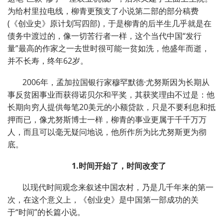
为给村里拉电线，柳青更预支了小说第二部的部分稿费
(
《创业史》原计划写四部
)
，于是柳青的后半生几乎就是在
债务中渡过的，像一切苦行者一样，这个当代中国
“
发行
量
”
最高的作家之一去世时很可能一贫如洗，他盛年而逝，
并不长寿，终年
62
岁。
2006
年，孟加拉国银行家穆罕默德·尤努斯因为长期从
事反贫困事业而获得诺贝尔和平奖，其获奖理由不过是：他
长期向穷人提供每笔
20
美元的小额贷款，只是不要利息和抵
押而已，像尤努斯博士一样，柳青的事业更属于千千万万
人，而且可以毫无疑问地说，他所作所为比尤努斯更为彻
底。
1.
时间开始了，时间改变了
以现代时间观念来叙述中国农村，乃是几千年来的第一
次，在这个意义上，《创业史》是中国第一部成功的关
于
“
时间
”
的长篇小说。