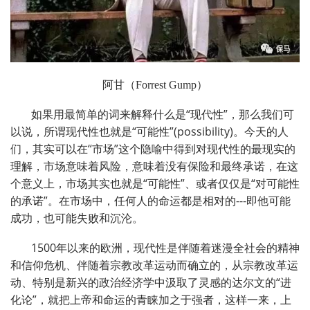
阿甘（
Forrest Gump
）
如果用最简单的词来解释什么是
“
现代性
”
，那么我们可
以说，所谓现代性也就是
“
可能性
”
(possibility)。今天的人
们，其实可以在
“
市场
”
这个隐喻中得到对现代性的最现实的
理解，市场意味着风险，意味着没有保险和最终承诺，在这
个意义上，市场其实也就是
“
可能性
”
、或者仅仅是
“
对可能性
的承诺
”
。在市场中，任何人的命运都是相对的
---
即他可能
成功，也可能失败和沉沦。
1500
年以来的欧洲，现代性是伴随着迷漫全社会的精神
和信仰危机、伴随着宗教改革运动而确立的，从宗教改革运
动、特别是新兴的政治经济学中汲取了灵感的达尔文的
“
进
化论
”
，就把上帝和命运的青睐加之于强者，这样一来，上