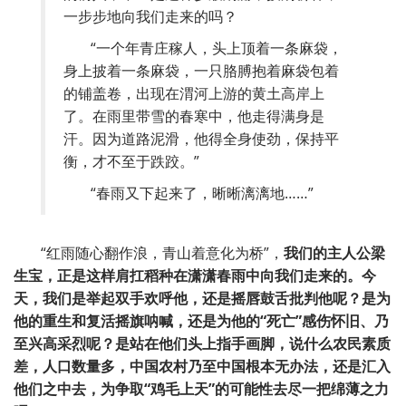
一步步地向我们走来的吗？
“
一个年青庄稼人，头上顶着一条麻袋，
身上披着一条麻袋，一只胳膊抱着麻袋包着
的铺盖卷，出现在渭河上游的黄土高岸上
了。在雨里带雪的春寒中，他走得满身是
汗。因为道路泥滑，他得全身使劲，保持平
衡，才不至于跌跤。
”
“
春雨又下起来了，晰晰漓漓地……
”
“
红雨随心翻作浪，青山着意化为桥
”
，
我们的主人公梁
生宝，正是这样肩扛稻种在潇潇春雨中向我们走来的。今
天，我们是举起双手欢呼他，还是摇唇鼓舌批判他呢？是为
他的重生和复活摇旗呐喊，还是为他的
“
死亡
”
感伤怀旧、乃
至兴高采烈呢？是站在他们头上指手画脚，说什么农民素质
差，人口数量多，中国农村乃至中国根本无办法，还是汇入
他们之中去，为争取
“
鸡毛上天
”
的可能性去尽一把绵薄之力