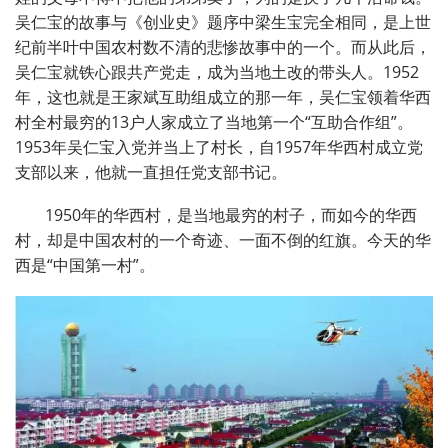
吴仁宝的故事与《创业史》题序中梁生宝完全相同，是上世
纪前半叶中国农村数不清的悲惨故事中的一个。而从此后，
吴仁宝就铁心跟共产党走，成为当地土改的带头人。
1952
年，这也就是王家斌互助组成立的那一年，吴仁宝领着华西
村全村最穷的
13
户人家成立了当地第一个
“
互助合作组
”
。
1953
年吴仁宝入党并当上了村长，自
1957
年华西村成立党
支部以来，他就一直担任党支部书记。
1950
年的华西村，是当地最穷的村子，而如今的华西
村，却是中国农村的一个奇迹、一面不倒的红旗。今天的华
西是
“
中国第一村
”
。