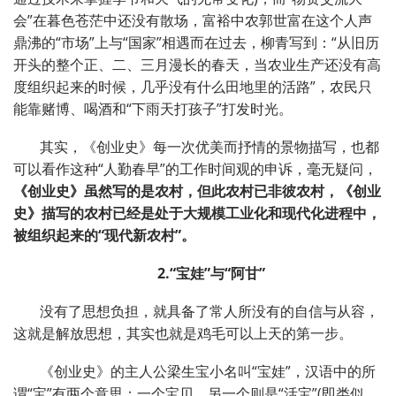
会
”
在暮色苍茫中还没有散场，富裕中农郭世富在这个人声
鼎沸的
“
市场
”
上与
“
国家
”
相遇而在过去，柳青写到：
“
从旧历
开头的整个正、二、三月漫长的春天，当农业生产还没有高
度组织起来的时候，几乎没有什么田地里的活路
”
，农民只
能靠赌博、喝酒和
“
下雨天打孩子
”
打发时光。
其实，《创业史》每一次优美而抒情的景物描写，也都
可以看作这种
“
人勤春早
”
的工作时间观的申诉，毫无疑问，
《创业史》虽然写的是农村，但此农村已非彼农村，《创业
史》描写的农村已经是处于大规模工业化和现代化进程中，
被组织起来的
“
现代新农村
”
。
2.
“
宝娃
”
与
“
阿甘
”
没有了思想负担，就具备了常人所没有的自信与从容，
这就是解放思想，其实也就是鸡毛可以上天的第一步。
《创业史》的主人公梁生宝小名叫
“
宝娃
”
，汉语中的所
谓
“
宝
”
有两个意思：一个宝贝，另一个则是
“
活宝
”
(即类似