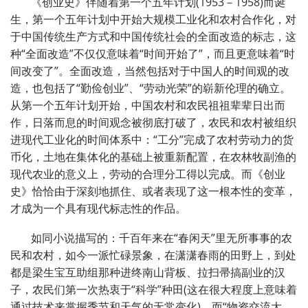
《创业史》伴随着第一个五年计划
(1953
－
1958)
而诞
生，第一个五年计划中开始大规模工业化和农村合作化，对
于中国传统生产方式和中国传统社会的全面改造的标志，这
种
“
全面改造
”
不仅仅意味着
“
时间开始了
”
，而且更意味着
“
时
间改变了
”
。全面改造，当然包括对于中国人的时间观的改
造，也包括了
“
勤俭创业
”
、
“
劳动光荣
”
的崭新伦理的确立。
从第一个五年计划开始，中国农村和农民祖祖辈辈日出而
作，日落而息的时间观念被彻底打破了，农民和农村被组织
进现代工业化的时间体系中：
“
工分
”
完成了农村劳动力的货
币化，土地在集体化的基础上被重新配置，在农林牧副渔的
现代农业的意义上，劳动的合理分工得以完成。而《创业
史》恰恰由于深刻地抓住、或者表现了这一根本性的变革，
才成为一个具有现代标志性的作品。
如同小说描写的：千百年来在
“
春闲天
”
里无所事事的农
民和农村，如今一派忙碌景象，在潇潇春雨的田野上，到处
都是梁生宝互助组那种进终南山背板、拉扫帚搞副业的汉
子，农民们第一次热衷于
“
科学
”
种田
(
这在很大程度上意味着
通过技术来掌握季节和天气的无常变化
)
，而
“
物资交流大