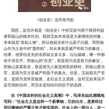
《创业史》连环画书影
我想，这也许就是《创业史》中的宝娃与那个既得利益
者郭振山的根本区别。既然宝娃本来就是大家嘲笑的对象，
本来就是
“
喜剧人物
”
，所以他就没有什么面子问题。而郭振
山作为土改中的
“
轰炸机
”
，却从来就是威严和权力的象征，
结果，他害怕丢失的东西就太多太多，坛坛罐罐，哪一件都
舍不得丢手。郭振山的
“
在党
”
，那是因为党是权力的象征，
郭振山羡慕富农，那是因为人家是财富的榜样，郭振山爱当
官，是因为官才是威严和面子的集合。但是，宝娃跟共产党
走，是因为党怜贫恤孤，走社会主义道路，这对宝娃来说不
是空洞的信仰，而完全是咕咕叫的肚子的选择。
在《中国农村的社会主义高潮》中，毛泽东如此感慨地
写到：
“
社会主义是这样一个新事物，它的出生，是要经过
同旧事物的严重斗争才能实现的。社会上的一部分人，在一