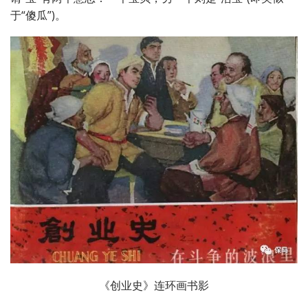
于
“
傻瓜
”
)。
《创业史》连环画书影