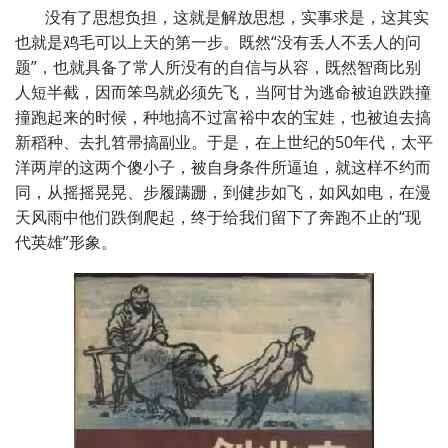
没有了思想负担，这就是解放思想，实事求是，这其实
也就是鸡毛可以上天的第一步。既然
“
没有丢人不丢人的问
题
”
，也就具备了常人所没有的自信与从容，既然智商比别
人短半截，因而笨鸟就必须先飞，当阿甘为逃命被迫跌跌撞
撞跑起来的时候，种地搞不过富裕中农的宝娃，也被迫去搞
新稻种、去扎笤帚搞副业。于是，在上世纪的
50
年代，太平
洋两岸的这两个傻小子，被自身条件所逼迫，就这样不约而
同，从摇摇晃晃、步履蹒跚，到健步如飞，如风如电，在漫
天风雨中他们跌倒爬起，终于给我们留下了奔跑不止的
“
现
代英雄
”
形象。