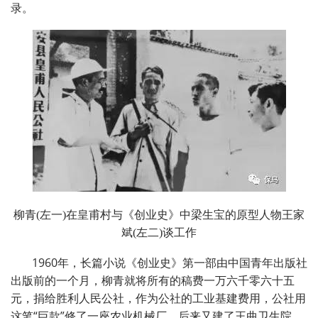
录。
柳青
(
左一
)
在皇甫村与《创业史》中梁生宝的原型人物王家
斌
(
左二
)
谈工作
1960
年，长篇小说《创业史》第一部由中国青年出版社
出版前的一个月，柳青就将所有的稿费一万六千零六十五
元，捐给胜利人民公社，作为公社的工业基建费用，公社用
这笔
“
巨款
”
修了一座农业机械厂，后来又建了王曲卫生院。