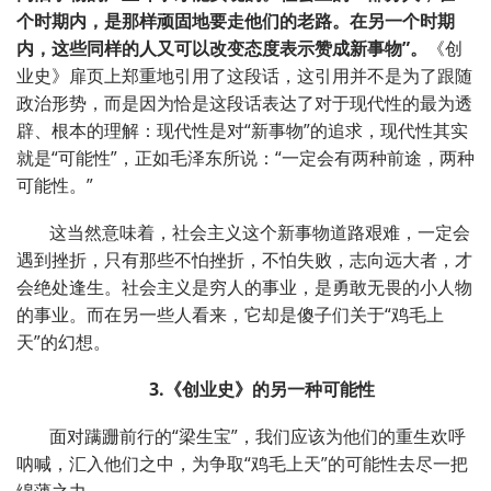
个时期内，是那样顽固地要走他们的老路。在另一个时期
内，这些同样的人又可以改变态度表示赞成新事物
”
。
《创
业史》扉页上郑重地引用了这段话，这引用并不是为了跟随
政治形势，而是因为恰是这段话表达了对于现代性的最为透
辟、根本的理解：现代性是对
“
新事物
”
的追求，现代性其实
就是
“
可能性
”
，正如毛泽东所说：
“
一定会有两种前途，两种
可能性。
”
这当然意味着，社会主义这个新事物道路艰难，一定会
遇到挫折，只有那些不怕挫折，不怕失败，志向远大者，才
会绝处逢生。社会主义是穷人的事业，是勇敢无畏的小人物
的事业。而在另一些人看来，它却是傻子们关于
“
鸡毛上
天
”
的幻想。
3.
《创业史》的另一种可能性
面对蹒跚前行的
“
梁生宝
”
，我们应该为他们的重生欢呼
呐喊，汇入他们之中，为争取
“
鸡毛上天
”
的可能性去尽一把
绵薄之力。