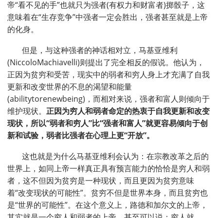
帝
“
看不见的手
”
也就只为强者
(
有权力和财富者
)
掷骰子，这
意味着在
“
生存竞争
”
中强者一定会胜出，强者甚至就是上帝
的化身。
但是，与这种强者的神话相对立，马基亚维利
(NiccoloMachiavelli)
则提出了完全相反的假说。他认为，
正因为贫穷和受苦，现实中的弱者和穷人身上才充满了自我
更新和改变世界的不息的渴望和能量
(abilitytorenewbeing)
，而相对来说，强者和富人则倾向于
维护现状。
正因为穷人和弱者命定的热衷于自我更新和改变
现状，所以
“
弱者和穷人
”
比
“
强者和富人
”
就更容易倾向于创
新和试验，弱者比强者在心理上更
“
开放
”
。
这也就是为什么马基亚维利会认为：在宗教改革之后的
世界上，如同上帝一样真正具有预言能力的恰恰是穷人和弱
者，这不但因为贫穷是一种现状，而且更因为贫穷意味
着
“
改变现状的可能性
”
。贫穷不但是世界本身，而且贫穷也
是
“
世界的可能性
”
。在这个意义上，路德和加尔文的上帝，
其实就是一个穷人和弱者的上帝，甚至可以说：穷人就