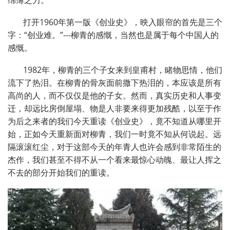
打开
1960
年第一版《创业史》，映入眼帘的首先是三个
字：
“
创业难。
”
---柳青的感慨，当然也是属于每个中国人的
感慨。
1982
年，柳青的三个子女来到皇甫村，睹物思情，他们
流下了热泪。在柳青的骨灰面前撒下热泪的，本应该是所有
高尚的人，而不仅仅是他的子女。然而，真实历史和人事变
迁，却远比房倒屋塌、物是人非要来得更加残酷，以至于作
为后之来者的我们今天重读《创业史》，竟不知道从哪里开
始，正如今天重新面对柳青，我们一时竟不知从何说起。远
隔滚滚红尘，对于这部今天的年青人也许会感到非常陌生的
杰作，我们甚至不得不从一个看来最惊心动魄、最让人挥之
不去的部分开始我们的重读。