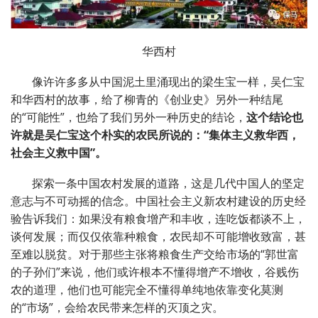
华西村
像许许多多从中国泥土里涌现出的梁生宝一样，吴仁宝
和华西村的故事，给了柳青的《创业史》另外一种结尾
的
“
可能性
”
，也给了我们另外一种历史的结论，
这个结论也
许就是吴仁宝这个朴实的农民所说的：
“
集体主义救华西，
社会主义救中国
”
。
探索一条中国农村发展的道路，这是几代中国人的坚定
意志与不可动摇的信念。中国社会主义新农村建设的历史经
验告诉我们：如果没有粮食增产和丰收，连吃饭都谈不上，
谈何发展；而仅仅依靠种粮食，农民却不可能增收致富，甚
至难以脱贫。对于那些主张将粮食生产交给市场的
“
郭世富
的子孙们
”
来说，他们或许根本不懂得增产不增收，谷贱伤
农的道理，他们也可能完全不懂得单纯地依靠变化莫测
的
“
市场
”
，会给农民带来怎样的灭顶之灾。