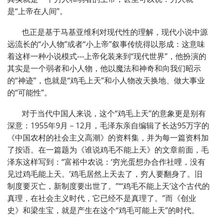
是
“
上帝在人间
”
。
也正是基于马基亚维利对现代性的理解，现代小说中源
远流长的
“
小人物
”
或者
“
小上帝
”
叙事传统得以形成：这意味
着这样一种小说模式
---
上帝化装来到
“
现代世界
”
，他扮演的
其实是一个弱者和小人物，他以魔法和神奇和向我们昭示
的
“
神迹
”
，也就是
“
鸡毛上天
”
和小人物改天换地、做大事业
的
“
可能性
”
。
对于当代中国人来说，这个
“
鸡毛上天
”
的意象更是别有
深意：
1955
年
9
月－
12
月，毛泽东亲自编辑了长达
95
万字的
《中国农村的社会主义高潮》的资料集，并为每一篇资料加
了按语。在一篇题为《谁说鸡毛不能上天》的文章前面，毛
泽东这样写到：
“
富裕中农说：
‘
穷光蛋想办合作社哩，没有
见过鸡毛能上天。
’
鸡毛居然上天去了，穷人要翻身了。旧
制度要灭亡，新制度要出世了。
”“‘
鸡毛不能上天
’
这个古代的
真理，在社会主义时代，它已经不是真理了。
”
而《创业
史》和梁生宝，就是产生在这个
“
鸡毛可能上天
”
的时代。