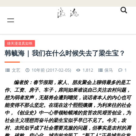
雄关漫道真如铁
韩毓海 | 我们在什么时候失去了梁生宝？
文艺
10年前 (2017-02-05)
1,812
保马
1
编者按：春节假期，家人、朋友聚会上聊得最多的是工
作、工资、房子、车子，席间如果谁说自己关注农村问题，
想为弱者发声，无疑将会遭到嘲笑，说话者本人的内心也可
能变得不那么坚定。在现在这个熙熙攘攘，为利来往的社会
中，《创业史》中一心带领蛤蟆滩的贫苦农民艰苦创业，为
社会主义理想而奋斗的梁生宝似乎早已不见了。今天，农
村、农民似乎成了社会需要克服的问题，但事实是农村的凋
敝、破败、空心化，城市的农民工、
“
新工人
”
正是城市化发