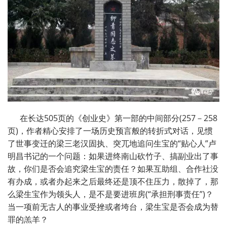
在长达
505
页的《创业史》第一部的中间部分
(257
－
258
页
)
，作者精心安排了一场历史预言般的转折式对话，见惯
了世事变迁的梁三老汉固执、突兀地追问生宝的
“
贴心人
”
卢
明昌书记的一个问题：如果进终南山砍竹子、搞副业出了事
故，你们是否会追究梁生宝的责任？如果互助组、合作社没
有办成，或者办起来之后最终还是顶不住压力，散掉了，那
么梁生宝作为领头人，是不是要进班房
(
“
承担刑事责任
”
)？
当一项前无古人的事业受挫或者垮台，梁生宝是否会成为替
罪的羔羊？