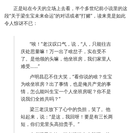
正是站在今天的立场上去看，半个多世纪前小说里的这
段
“
关于梁生宝未来命运
”
的对话或者
“
打赌
”
，读来竟是如此
令人惊讶不已：
“
唉！
”
老汉叹口气，说，
“
人，只能往吉
庆处思量嘛！万一出了啥岔子，实在受不
了。是他领的头嘛，他坐班房，我们家里人
难受……
”
卢明昌忍不住大笑，
“
看你说的啥？生宝
为啥坐班房？出了事情，也是俺共产党的事
情，怎么能叫生宝一个人坐班房呢？你不是
说我们全姓共吗？
”
梁三老汉放下了心中的负担，笑了。他
站起来，说：
“
是这，我回呀！要是有三长两
短，你们党里头高抬贵手。
”