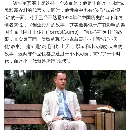
梁生宝其实正是这样一个双面体：他是千百万中国新农
民和新农村的代言人，同时，他性格中也有
“
傻瓜
”
或者
“
活
宝
”
的一面。对于已经不熟悉
1950
年代中国历史的当下年青
读者来说，《创业史》的故事，其实最类似于广有影响的美
国作品《阿甘正传》
(ForrestGump)
，
“
宝娃
”
与
“
阿甘
”
的故
事，其实属于同一类型的现代小说叙事
(
“
小上帝
”
或
“
小天
使
”
叙事
)
，这都是
“
鸡毛可以上天
”
、弱者和小人物办大事的
故事，这两部作品也都是通过一个小人物，来写了一个时
代，而这个时代就是所谓
“
现代
”
。