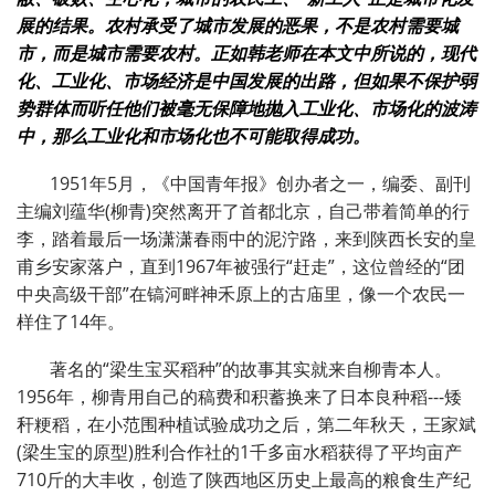
展的结果。农村承受了城市发展的恶果，不是农村需要城
市，而是城市需要农村。正如韩老师在本文中所说的，现代
化、工业化、市场经济是中国发展的出路，但如果不保护弱
势群体而听任他们被毫无保障地抛入工业化、市场化的波涛
中，那么工业化和市场化也不可能取得成功。
1951
年
5
月，《中国青年报》创办者之一，编委、副刊
主编刘蕴华
(
柳青
)
突然离开了首都北京，自己带着简单的行
李，踏着最后一场潇潇春雨中的泥泞路，来到陕西长安的皇
甫乡安家落户，直到
1967
年被强行
“
赶走
”
，这位曾经的
“
团
中央高级干部
”
在镐河畔神禾原上的古庙里，像一个农民一
样住了
14
年。
著名的
“
梁生宝买稻种
”
的故事其实就来自柳青本人。
1956
年，柳青用自己的稿费和积蓄换来了日本良种稻
---
矮
秆粳稻，在小范围种植试验成功之后，第二年秋天，王家斌
(
梁生宝的原型
)
胜利合作社的
1
千多亩水稻获得了平均亩产
710
斤的大丰收，创造了陕西地区历史上最高的粮食生产纪