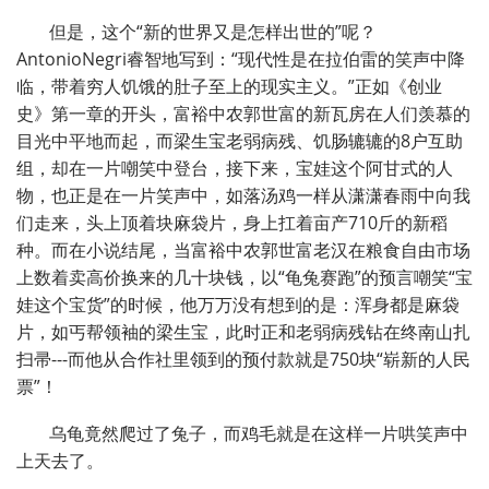
但是，这个
“
新的世界又是怎样出世的
”
呢？
AntonioNegri
睿智地写到：
“
现代性是在拉伯雷的笑声中降
临，带着穷人饥饿的肚子至上的现实主义。
”
正如《创业
史》第一章的开头，富裕中农郭世富的新瓦房在人们羡慕的
目光中平地而起，而梁生宝老弱病残、饥肠辘辘的
8
户互助
组，却在一片嘲笑中登台，接下来，宝娃这个阿甘式的人
物，也正是在一片笑声中，如落汤鸡一样从潇潇春雨中向我
们走来，头上顶着块麻袋片，身上扛着亩产
710
斤的新稻
种。而在小说结尾，当富裕中农郭世富老汉在粮食自由市场
上数着卖高价换来的几十块钱，以
“
龟兔赛跑
”
的预言嘲笑
“
宝
娃这个宝货
”
的时候，他万万没有想到的是：浑身都是麻袋
片，如丐帮领袖的梁生宝，此时正和老弱病残钻在终南山扎
扫帚
---
而他从合作社里领到的预付款就是
750
块
“
崭新的人民
票
”
！
乌龟竟然爬过了兔子，而鸡毛就是在这样一片哄笑声中
上天去了。